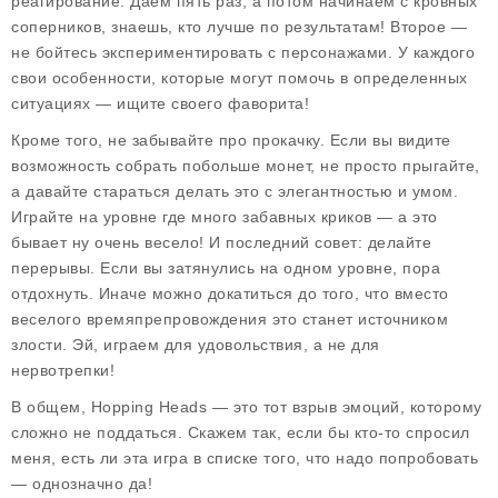
реагирование. Даем пять раз, а потом начинаем с кровных
соперников, знаешь, кто лучше по результатам! Второе —
не бойтесь экспериментировать с персонажами. У каждого
свои особенности, которые могут помочь в определенных
ситуациях — ищите своего фаворита!
Кроме того, не забывайте про прокачку. Если вы видите
возможность собрать побольше монет, не просто прыгайте,
а давайте стараться делать это с элегантностью и умом.
Играйте на уровне где много забавных криков — а это
бывает ну очень весело! И последний совет: делайте
перерывы. Если вы затянулись на одном уровне, пора
отдохнуть. Иначе можно докатиться до того, что вместо
веселого времяпрепровождения это станет источником
злости. Эй, играем для удовольствия, а не для
нервотрепки!
В общем, Hopping Heads — это тот взрыв эмоций, которому
сложно не поддаться. Скажем так, если бы кто-то спросил
меня, есть ли эта игра в списке того, что надо попробовать
— однозначно да!