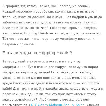
А графика тут, кстати, яркая, как новогодние огоньки.
Каждый персонаж проработан, как на заказ, и вызывает
желание мчаться дальше. Да и звук — от бодрой музыки до
забавных выкриков голдосов, тут все на уровне! Так что,
если ты ищешь что-то, чтобы скоротать время и поднять
настроение, Hopping Heads — это то, что доктор прописал.
Так что, готовься к полноценному марафону веселья и
безумных прыжков!
Есть ли моды на Hopping Heads?
Теперь давайте заценим, а есть ли на эту игру
модификации. Тут я вас не разочарую, потому что народ
шустро натянул пару модов! Есть такие дела, как
мод
меню
, в котором можно настраивать различные фишки,
вроде бесконечных денег и всего открытого — это просто
кайф! Для тех, кто любит зарабатывать, существуют моды с
бесконечными деньгами
, так что присмотритесь к этому
классу модификаций. Любителям этого жанра стоит
присмотреться к
DIY Candy Makeup-Beauty Salon
. Свежая