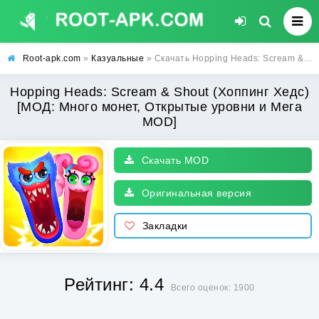
Root-apk.com
»
Казуальные
» Скачать Hopping Heads: Scream & Shout (Хоппинг Хедс) [МОД: Много монет, Открытые уровни и Мега MOD] | Взлом Hopping Heads: Scream & Shout на Андроид
Hopping Heads: Scream & Shout (Хоппинг Хедс)
[МОД: Много монет, Открытые уровни и Мега
MOD]
Скачать MOD
Оригинальная версия
Закладки
Рейтинг: 4.4
Всего оценок: 1900