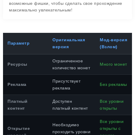
возможные фишки, чтобы сделать свое прохождение
максимально увлекательным!
Оригинальная
Мод-версия
Параметр
версия
(Взлом)
Ограниченное
Ресурсы
Много монет
количество монет
Присутствует
Реклама
Без рекламы
реклама
Платный
Доступен
Все уровни
контент
платный контент
открыты
Все уровни
Необходимо
Открытие
открыты с
проходить уровни