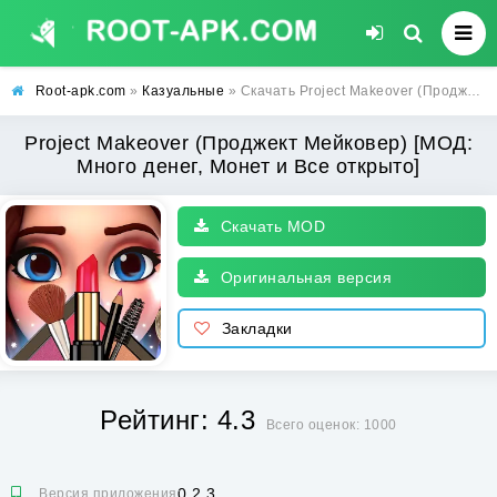
Root-apk.com
»
Казуальные
» Скачать Project Makeover (Проджект Мейковер) [МОД: Много денег, Монет и Все открыто] | Взлом Project Makeover на Андроид
Project Makeover (Проджект Мейковер) [МОД:
Много денег, Монет и Все открыто]
Скачать MOD
Оригинальная версия
Закладки
Рейтинг: 4.3
Всего оценок: 1000
0.2.3
Версия приложения: