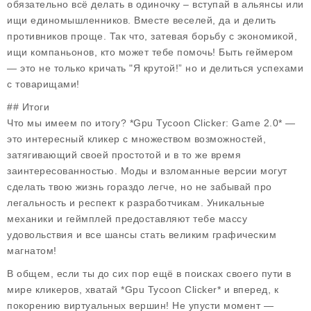
обязательно всё делать в одиночку – вступай в альянсы или
ищи единомышленников. Вместе веселей, да и делить
противников проще. Так что, затевая борьбу с экономикой,
ищи компаньонов, кто может тебе помочь!
Быть геймером
— это не только кричать "Я крутой!” но и делиться успехами
с товарищами!
## Итоги
Что мы имеем по итогу? *Gpu Tycoon Clicker: Game 2.0* —
это интересный кликер с множеством возможностей,
затягивающий своей простотой и в то же время
заинтересованностью. Моды и взломанные версии могут
сделать твою жизнь гораздо легче, но не забывай про
легальность и респект к разработчикам. Уникальные
механики и геймплей предоставляют тебе массу
удовольствия и все шансы стать великим графическим
магнатом!
В общем, если ты до сих пор ещё в поисках своего пути в
мире кликеров, хватай *Gpu Tycoon Clicker* и вперед, к
покорению виртуальных вершин! Не упусти момент —