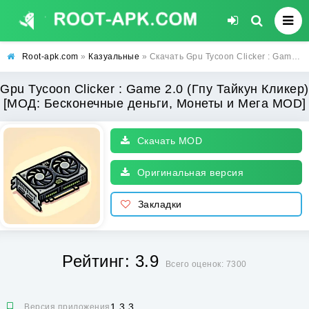
Root-apk.com
»
Казуальные
» Скачать Gpu Tycoon Clicker : Game 2.0 (Гпу Тайкун Кликер) [МОД: Бесконечные деньги, Монеты и Мега MOD] | Взлом Gpu Tycoon Clicker : Game 2.0 на Андроид
Gpu Tycoon Clicker : Game 2.0 (Гпу Тайкун Кликер)
[МОД: Бесконечные деньги, Монеты и Мега MOD]
Скачать MOD
Оригинальная версия
Закладки
Рейтинг: 3.9
Всего оценок: 7300
1.3.3
Версия приложения: