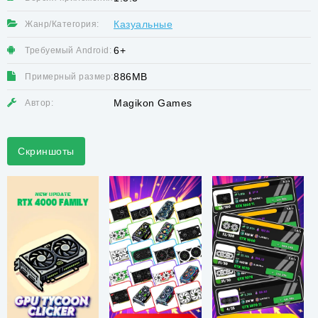
Казуальные
Жанр/Категория:
6+
Требуемый Android:
886MB
Примерный размер:
Magikon Games
Автор:
Скриншоты