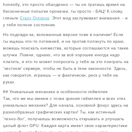
honestly, это просто обалденно — ты не тратишь время на
бесконечные попытки прокачки, ты просто - БАЦ! К слову,
гляньте
Crazy Octopus
. Этот мод заслуживает внимания. - и
у тебя полное состояние.
Но подожди-ка, взломанные версии тоже в наличии! Если
ты ищешь что-то потемней, и не против ползнуть по краю,
можешь поискать княжества, которые соглашаются на такие
штучки. Помни, однако, что за всё хорошее иногда надо
платить, и кто-то может попросить у тебя за это поиграть на
'честном' сервере, чтобы не быть в тени законности. Здесь,
как говорится, играешь — и фактически, риск у тебя на
руках.
## Уникальные механики и особенности геймплея
Так, что же мы имеем с точки зрения геймплея и всех этих
уникальных механик? Для начала, основной фокус здесь на
разнообразных графических картах! Ты, как истинный
'техно-бог', получаешь возможность открывать и улучшать
целый флот GPU.
Каждая карта имеет свои характеристики