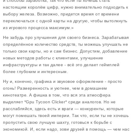
и способы заработка
, так что если ты хочешь стать
настоящим королём цифр, нужно внимательно подходить к
выбору железа. Возможно, придется время от времени
переключаться с одной карты на другую, чтобы вытолкнуть
из игрового процесса максимум.»
Не забудь про улучшения для своего бизнеса. Зарабатывая
определённое количество средств, ты можешь улучшать не
только свои карты, но и сам бизнес. Допустим, добавление
новых методов работы с клиентами, улучшение
инфраструктуры и так далее - всё это делает геймплей
более глубоким и интересным.
Ну и, конечно, графика и звуковое оформление - просто
огонь! Размеренность и уютнее, чем в домашнем
кинотеатре. А фишка в том, что вся эта атмосфера
выделяет *Gpu Tycoon Clicker* среди аналогов. Но не
расслабляйся, здесь есть и враги — конкуренты, которые
могут помешать твоей империи. Так что, если ты не хочешь
пропустить свою лучшую шахту, готовься к борьбе с
экономикой. И, если надо, зови друзей в помощь — чем нас