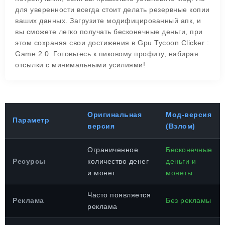
для уверенности всегда стоит делать резервные копии
ваших данных. Загрузите модифицированный апк, и
вы сможете легко получать бесконечные деньги, при
этом сохраняя свои достижения в Gpu Tycoon Clicker :
Game 2.0. Готовьтесь к пиковому профиту, набирая
отсылки с минимальными усилиями!
Оригинальная
Мод-версия
Параметр
версия
(Взлом)
Ограниченное
Бесконечные
Ресурсы
количество денег
деньги и
и монет
монеты
Часто появляется
Реклама
Без рекламы
реклама