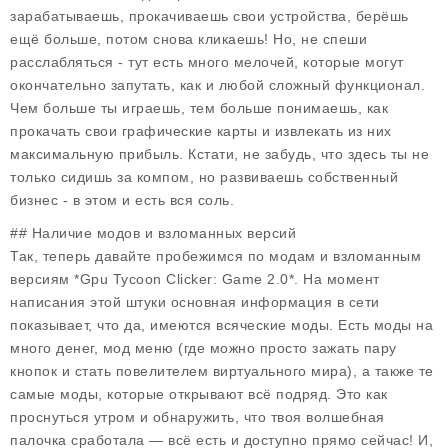
зарабатываешь, прокачиваешь свои устройства, берёшь
ещё больше, потом снова кликаешь! Но, не спеши
расслабляться - тут есть много мелочей, которые могут
окончательно запутать, как и любой сложный функционал.
Чем больше ты играешь, тем больше понимаешь, как
прокачать свои графические карты и извлекать из них
максимальную прибыль. Кстати, не забудь, что здесь ты не
только сидишь за компом, но развиваешь собственный
бизнес - в этом и есть вся соль.
## Наличие модов и взломанных версий
Так, теперь давайте пробежимся по модам и взломанным
версиям *Gpu Tycoon Clicker: Game 2.0*. На момент
написания этой штуки основная информация в сети
показывает, что да, имеются всяческие моды. Есть моды на
много денег, мод меню (где можно просто зажать пару
кнопок и стать повелителем виртуального мира), а также те
самые моды, которые открывают всё подряд. Это как
проснуться утром и обнаружить, что твоя волшебная
палочка сработала — всё есть и доступно прямо сейчас! И,