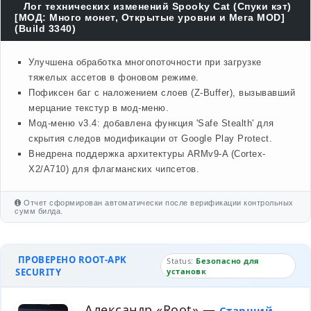
Лог технических изменений Spooky Cat (Спуки кэт)
[МОД: Много монет, Открытые уровни и Мега MOD]
(Build 3340)
Улучшена обработка многопоточности при загрузке
тяжелых ассетов в фоновом режиме.
Пофиксен баг с наложением слоев (Z-Buffer), вызывавший
мерцание текстур в мод-меню.
Мод-меню v3.4: добавлена функция 'Safe Stealth' для
скрытия следов модификации от Google Play Protect.
Внедрена поддержка архитектуры ARMv9-A (Cortex-
X2/A710) для флагманских чипсетов.
Отчет сформирован автоматически после верификации контрольных
сумм билда.
ПРОВЕРЕНО ROOT-APK
Status:
Безопасно для
SECURITY
установк
Александр «Root»
—
Старший