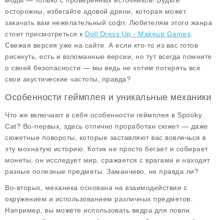
моды — только с проверенных источников! Будьте
осторожны, избегайте адовой дряни, которая может
закачать вам нежелательный софт. Любителям этого жанра
стоит присмотреться к
Doll Dress Up - Makeup Games
.
Свежая версия уже на сайте. А если кто-то из вас готов
рискнуть, есть и взломанные версии, но тут всегда помните
о своей безопасности — мы ведь не хотим потерять все
свои акустические частоты, правда?
Особенности геймплея и уникальные механики
Что же включают в себя
особенности геймплея
в Spooky
Cat? Во-первых, здесь отлично проработан сюжет — даже
сюжетные повороты, которые заставляют вас вовлечься в
эту мохнатую историю. Котик не просто бегает и собирает
монеты, он исследует мир, сражается с врагами и находят
разные полезные предметы. Заманчиво, не правда ли?
Во-вторых, механика основана на взаимодействии с
окружением и использованием различных предметов.
Например, вы можете использовать ведра для ловли