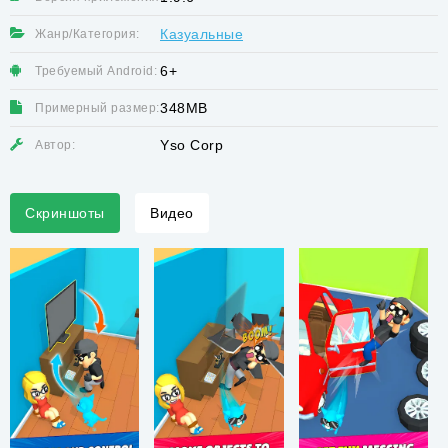
Казуальные
Жанр/Категория:
6+
Требуемый Android:
348MB
Примерный размер:
Yso Corp
Автор:
Скриншоты
Видео