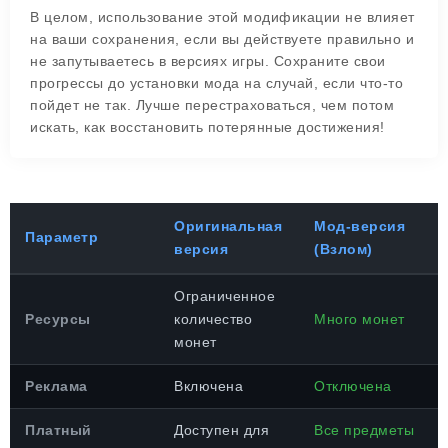
В целом, использование этой модификации не влияет
на ваши сохранения, если вы действуете правильно и
не запутываетесь в версиях игры. Сохраните свои
прогрессы до установки мода на случай, если что-то
пойдет не так. Лучше перестраховаться, чем потом
искать, как восстановить потерянные достижения!
Оригинальная
Мод-версия
Параметр
версия
(Взлом)
Ограниченное
Ресурсы
количество
Много монет
монет
Реклама
Включена
Отключена
Платный
Доступен для
Все предметы