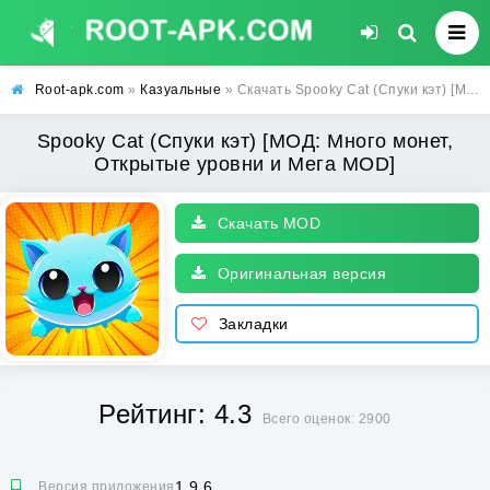
Root-apk.com
»
Казуальные
» Скачать Spooky Cat (Спуки кэт) [МОД: Много монет, Открытые уровни и Мега MOD] | Взлом Spooky Cat на Андроид
Spooky Cat (Спуки кэт) [МОД: Много монет,
Открытые уровни и Мега MOD]
Скачать MOD
Оригинальная версия
Закладки
Рейтинг: 4.3
Всего оценок: 2900
1.9.6
Версия приложения: