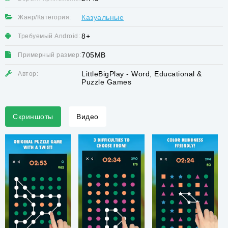
Казуальные
Жанр/Категория:
8+
Требуемый Android:
705MB
Примерный размер:
LittleBigPlay - Word, Educational &
Автор:
Puzzle Games
Скриншоты
Видео