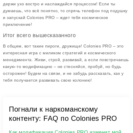
держи ухо востро и наслаждайся процессом! Если ты
думаешь, что всё понятно, то спрячь телефон под подушку
и запускай
Colonies PRO
– ждет тебя космическое
приключение!
Итог всего вышесказанного
В общем, вот такие пироги, дружище!
Colonies PRO
– это
интересная игра с миликом стратегий и космического
менеджмента. Живи, строй, развивай, а если повстречаешь
какую-то модификацию – не стесняйся, пробуй, но будь
осторожен! Будем на связи, и не забудь рассказать, как у
тебя получается развивать свою колонию!
Погнали к наркоманскому
контенту: FAQ по Colonies PRO
Как модификация Colonies PRO изменит мой