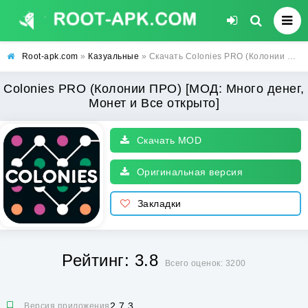
Root-apk.com
»
Казуальные
» Скачать Colonies PRO (Колонии ПРО) [МОД: Много денег, Монет и Все открыто] | Взлом Colonies PRO на Андроид
Colonies PRO (Колонии ПРО) [МОД: Много денег,
Монет и Все открыто]
Скачать MOD
Оригинальная версия
Закладки
Рейтинг: 3.8
Всего оценок: 3200
2.7.3
Версия приложения: