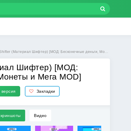
ериал Шифтер) [МОД: Бесконечные деньги, Монеты и Мега MOD] | Взлом Material Shifter на Андроид
ериал Шифтер) [МОД:
 Монеты и Мега MOD]
 версия
Закладки
криншоты
Видео