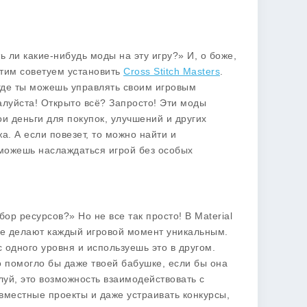
ть ли какие-нибудь
моды
на эту игру?» И, о боже,
этим советуем установить
Cross Stitch Masters
.
 где ты можешь управлять своим игровым
алуйста! Открыто всё? Запросто! Эти моды
и деньги для покупок, улучшений и других
. А если повезет, то можно найти и
т можешь наслаждаться игрой без особых
бор ресурсов?» Но не все так просто! В
Material
ые делают каждый игровой момент уникальным.
 одного уровня и используешь это в другом.
о помогло бы даже твоей бабушке, если бы она
луй, это возможность взаимодействовать с
вместные проекты и даже устраивать конкурсы,