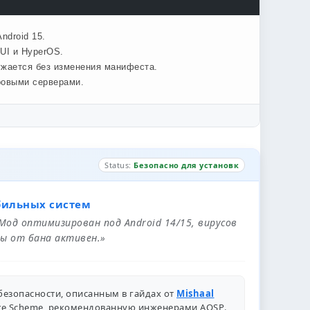
ndroid 15.
UI и HyperOS.
ужается без изменения манифеста.
ровыми серверами.
Status:
Безопасно для установк
бильных систем
 Мод оптимизирован под Android 14/15, вирусов
ы от бана активен.»
безопасности, описанным в гайдах от
Mishaal
ure Scheme, рекомендованную инженерами
AOSP
.