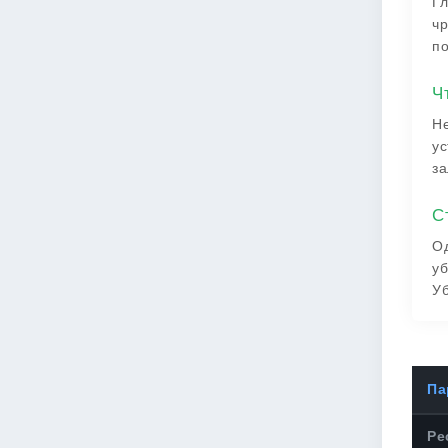
Гл
чр
по
Ч
Не
ус
за
С
Од
уб
Уб
Па
Ре