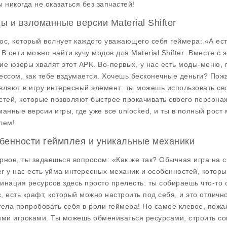
ы никогда не оказаться без запчастей!
ы и взломанные версии Material Shifter
ос, который волнует каждого уважающего себя геймера: «А ес
! В сети можно найти кучу модов для
Material Shifter
. Вместе с 
ие юзеры хвалят этот APK. Во-первых, у нас есть моды-меню,
ессом, как тебе вздумается. Хочешь бесконечные деньги? Пож
вляют в игру интересный элемент: ты можешь использовать сво
стей, которые позволяют быстрее прокачивать своего персонажа
манные версии игры, где уже все unlocked, и ты в полный рос
лем!
бенности геймплея и уникальные механики
рное, ты задаешься вопросом: «Как же так? Обычная игра на с
er
у нас есть уйма интересных механик и особенностей, котор
инация ресурсов здесь просто прелесть: ты собираешь что-то с
, есть крафт, который можно настроить под себя, и это отличн
тела попробовать себя в роли геймера! Но самое клевое, пожа
ими игроками. Ты можешь обмениваться ресурсами, строить со