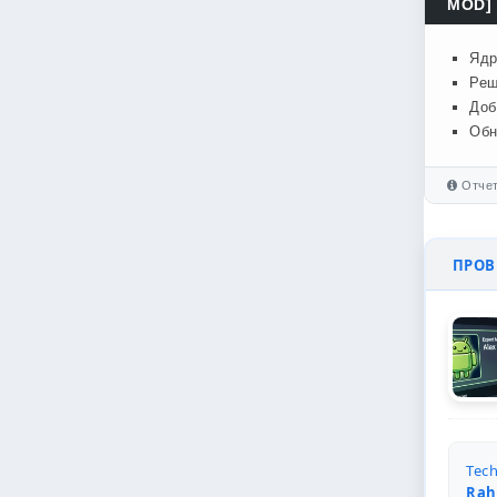
MOD] 
Ядр
Реш
Доб
Обн
Отчет
ПРОВЕ
Tech
Rah