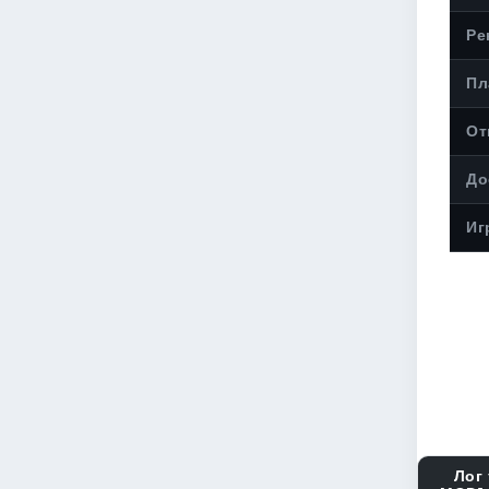
Ре
Пл
От
До
Иг
Лог 