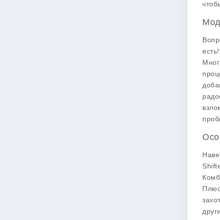
чтоб
Мод
Вопр
есть
Мног
проц
доба
радо
взло
проб
Осо
Наве
Shift
Комб
Плюс
захо
друг