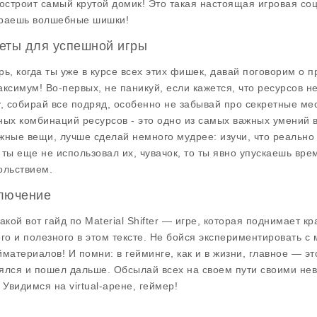
построит самый крутой домик! Это такая настоящая игровая со
раешь волшебные шишки!
еты для успешной игры
рь, когда ты уже в курсе всех этих фишек, давай поговорим о п
аксимум! Во-первых, не паникуй, если кажется, что ресурсов не
у, собирай все подряд, особенно не забывай про секретные ме
ных комбинаций ресурсов - это одно из самых важных умений в
жные вещи, лучше сделай немного мудрее: изучи, что реально 
 ты еще не использовал их, чувачок, то ты явно упускаешь вре
ольствием.
лючение
такой вот гайд по
Material Shifter
— игре, которая поднимает кр
ого и полезного в этом тексте. Не бойся экспериментировать с
йматериалов! И помни: в гейминге, как и в жизни, главное — это
ялся и пошел дальше. Обсылай всех на своем пути своими не
 Увидимся на virtual-арене, геймер!