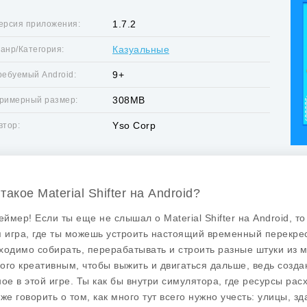
1.7.2
ерсия приложения:
Казуальные
анр/Категория:
9+
ребуемый Android:
308MB
римерный размер:
Yso Corp
втор:
такое Material Shifter на Android?
геймер! Если ты еще не слышал о
Material Shifter
на Android, то
я игра, где ты можешь устроить настоящий временный перекрест
ходимо собирать, перерабатывать и строить разные штуки из 
ого креативным, чтобы выжить и двигаться дальше, ведь создан
ное в этой игре. Ты как бы внутри симулятора, где ресурсы ра
уже говорить о том, как много тут всего нужно учесть: улицы, з