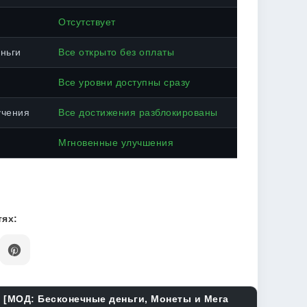
Отсутствует
ньги
Все открыто без оплаты
Все уровни доступны сразу
учения
Все достижения разблокированы
Мгновенные улучшения
ях:
) [МОД: Бесконечные деньги, Монеты и Мега