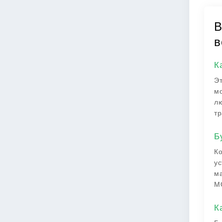
В
в
К
Эт
мо
лю
тр
Б
Ко
ус
ма
M
К