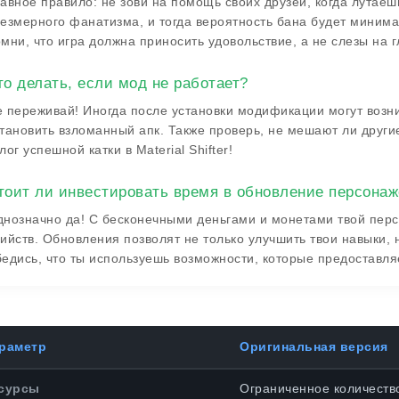
авное правило: не зови на помощь своих друзей, когда лута
езмерного фанатизма, и тогда вероятность бана будет минима
мни, что игра должна приносить удовольствие, а не слезы на г
то делать, если мод не работает?
 переживай! Иногда после установки модификации могут возн
тановить взломанный апк. Также проверь, не мешают ли друг
лог успешной катки в Material Shifter!
тоит ли инвестировать время в обновление персона
нозначно да! С бесконечными деньгами и монетами твой пер
ийств. Обновления позволят не только улучшить твои навыки, 
едись, что ты используешь возможности, которые предоставля
раметр
Оригинальная версия
сурсы
Ограниченное количеств