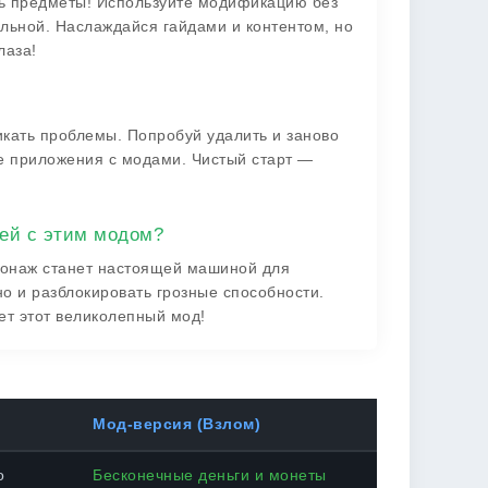
ешь предметы! Используйте модификацию без
льной. Наслаждайся гайдами и контентом, но
лаза!
икать проблемы. Попробуй удалить и заново
ие приложения с модами. Чистый старт —
жей с этим модом?
сонаж станет настоящей машиной для
но и разблокировать грозные способности.
ет этот великолепный мод!
Мод-версия (Взлом)
о
Бесконечные деньги и монеты