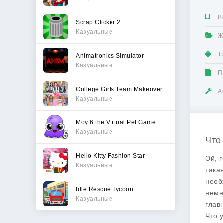
В
Scrap Clicker 2
Казуальные
Ж
Т
Animatronics Simulator
Казуальные
П
College Girls Team Makeover
А
Казуальные
Moy 6 the Virtual Pet Game
Казуальные
Что 
Hello Kitty Fashion Star
Эй, 
Казуальные
така
необ
Idle Rescue Tycoon
немн
Казуальные
глав
Что 