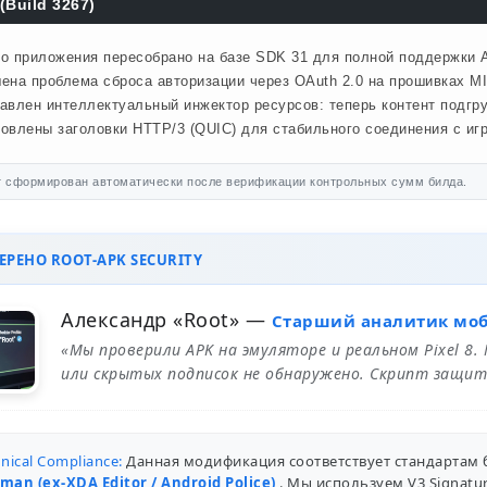
(Build 3267)
о приложения пересобрано на базе SDK 31 для полной поддержки A
ена проблема сброса авторизации через OAuth 2.0 на прошивках MI
авлен интеллектуальный инжектор ресурсов: теперь контент подгр
овлены заголовки HTTP/3 (QUIC) для стабильного соединения с иг
 сформирован автоматически после верификации контрольных сумм билда.
РЕНО ROOT-APK SECURITY
Александр «Root»
—
Старший аналитик мо
«Мы проверили APK на эмуляторе и реальном Pixel 8.
или скрытых подписок не обнаружено. Скрипт защит
nical Compliance:
Данная модификация соответствует стандартам 
man (ex-XDA Editor / Android Police)
. Мы используем V3 Signat