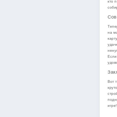
кто 
соби
Сов
Тепе
на м
карт
удач
нену
Если
удов
Зак
Вот 
крут
стро
подн
игре!