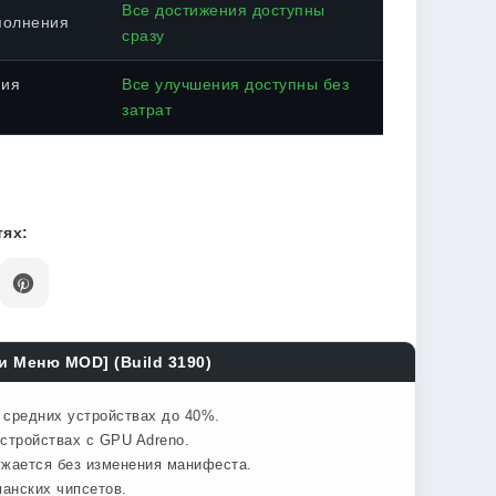
Все достижения доступны
полнения
сразу
ния
Все улучшения доступны без
затрат
ях:
и Меню MOD] (Build 3190)
а средних устройствах до 40%.
стройствах с GPU Adreno.
ужается без изменения манифеста.
анских чипсетов.