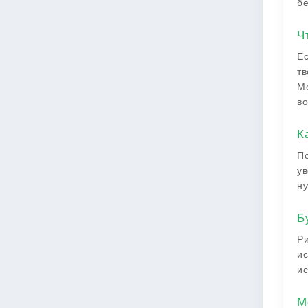
бе
Ч
Ес
тв
Мо
во
К
По
ув
ну
Б
Ри
ис
ис
М