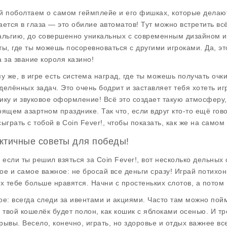
й поболтаем о самом геймплейе и его фишках, которые дела
ается в глаза — это обилие автоматов! Тут можно встретить вс
альгию, до совершенно уникальных с современным дизайном и
ты, где ты можешь посоревноваться с другими игроками. Да, э
а за звание короля казино!
му же, в игре есть система наград, где ты можешь получать оч
делённых задач. Это очень бодрит и заставляет тебя хотеть иг
ику и звуковое оформление! Всё это создает такую атмосферу,
оящем азартном празднике. Так что, если вдруг кто-то ещё гов
сыграть с тобой в
Coin Fever!
, чтобы показать, как же на самом
ктичные советы для победы!
, если ты решил взяться за
Coin Fever!
, вот несколько дельных
ое и самое важное: не бросай все деньги сразу! Играй потихон
их тебе больше нравятся. Начни с простеньких слотов, а потом
ое: всегда следи за ивентами и акциями. Часто там можно пойм
о твой кошелёк будет полон, как кошик с яблоками осенью. И т
рывы. Весело, конечно, играть, но здоровье и отдых важнее вс