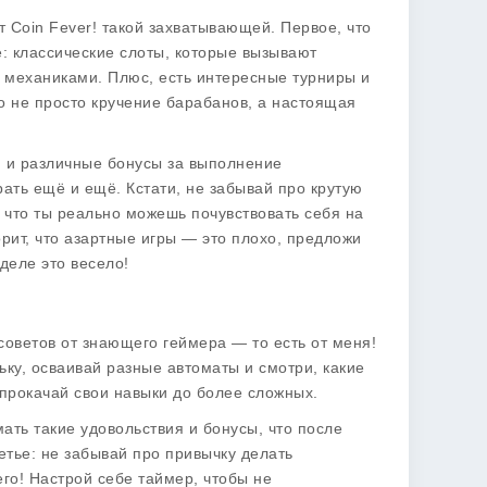
ют
Coin Fever!
такой захватывающей. Первое, что
ё: классические слоты, которые вызывают
 механиками. Плюс, есть интересные турниры и
то не просто кручение барабанов, а настоящая
ки и различные бонусы за выполнение
рать ещё и ещё. Кстати, не забывай про крутую
 что ты реально можешь почувствовать себя на
орит, что азартные игры — это плохо, предложи
 деле это весело!
 советов от знающего геймера — то есть от меня!
ьку, осваивай разные автоматы и смотри, какие
 прокачай свои навыки до более сложных.
ать такие удовольствия и бонусы, что после
ретье: не забывай про привычку делать
его! Настрой себе таймер, чтобы не