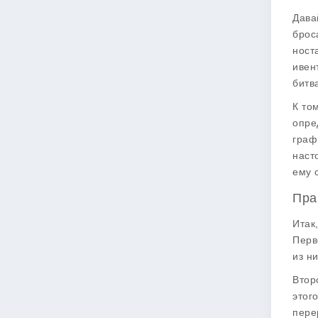
Дава
брос
ност
ивен
битв
К то
опре
граф
наст
ему 
Пра
Итак
Перв
из н
Втор
этог
пере