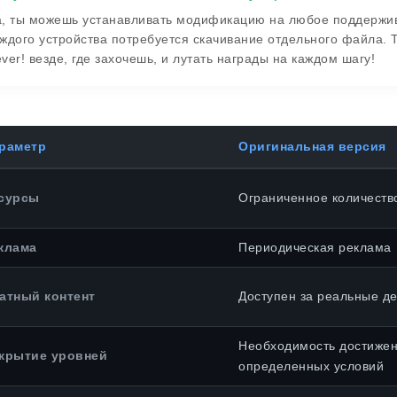
, ты можешь устанавливать модификацию на любое поддержива
ждого устройства потребуется скачивание отдельного файла. 
ver! везде, где захочешь, и лутать награды на каждом шагу!
раметр
Оригинальная версия
сурсы
Ограниченное количеств
клама
Периодическая реклама
атный контент
Доступен за реальные де
Необходимость достиже
крытие уровней
определенных условий