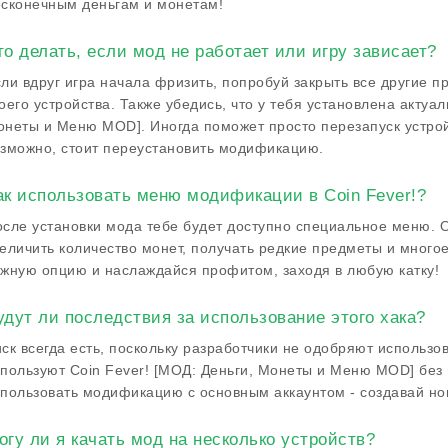
сконечным деньгам и монетам!
то делать, если мод не работает или игру зависает?
ли вдруг игра начала фризить, попробуй закрыть все другие п
оего устройства. Также убедись, что у тебя установлена актуал
неты и Меню MOD]. Иногда поможет просто перезапуск устрой
зможно, стоит переустановить модификацию.
ак использовать меню модификации в Coin Fever!?
сле установки мода тебе будет доступно специальное меню. О
еличить количество монет, получать редкие предметы и многое
жную опцию и наслаждайся профитом, заходя в любую катку!
удут ли последствия за использование этого хакa?
ск всегда есть, поскольку разработчики не одобряют использо
пользуют Coin Fever! [МОД: Деньги, Монеты и Меню MOD] без
пользовать модификацию с основным аккаунтом - создавай но
огу ли я качать мод на несколько устройств?