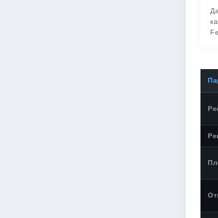
Да
ка
Fe
Па
Ре
Ре
Пл
От