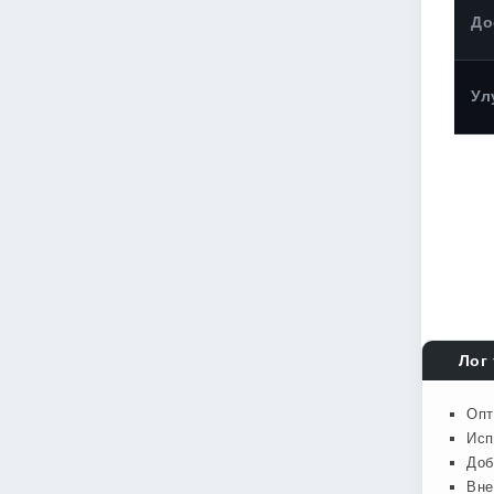
До
Ул
Лог 
Опт
Исп
Доб
Вне