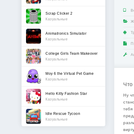
В
Scrap Clicker 2
Казуальные
Ж
Т
Animatronics Simulator
Казуальные
П
College Girls Team Makeover
А
Казуальные
Moy 6 the Virtual Pet Game
Казуальные
Что
Hello Kitty Fashion Star
Ну ч
Казуальные
стан
тебя
Idle Rescue Tycoon
пред
Казуальные
разл
вирт