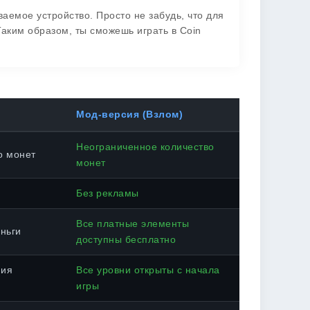
емое устройство. Просто не забудь, что для
Таким образом, ты сможешь играть в Coin
Мод-версия (Взлом)
Неограниченное количество
о монет
монет
Без рекламы
Все платные элементы
ньги
доступны бесплатно
ния
Все уровни открыты с начала
игры