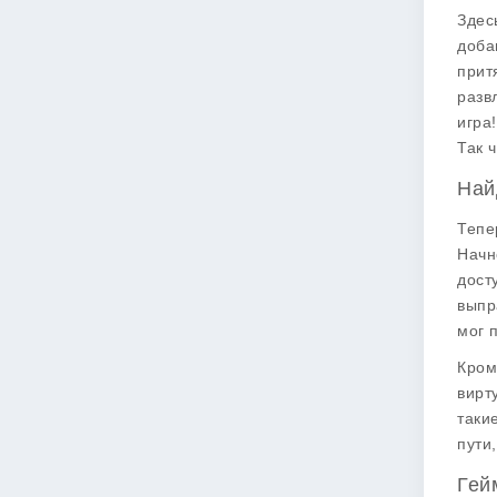
Здес
доба
прит
разв
игра
Так 
Най
Тепе
Начн
дост
выпр
мог 
Кром
вирт
таки
пути
Гей