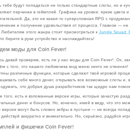
ь тебе будут попадаться не только стандартные слоты, но и куч
вляют перчинки в геймплей. Графика на уровне: яркие цвета 
ягательной. Да, это не какая-то суперсложная RPG с продуман
лечение и получение удовольствия от процесса. Главное — не з
! Любителям этого жанра стоит присмотреться к
Jungle Squad: 
что берите в руки устройство и наслаждайтесь!
дем моды для Coin Fever!
рь давай проверим, есть ли у нас моды для
Coin Fever!
. Ох, к
ём с того, что нашего любимчика мод меню никто не отменял! Э
упны различные функции, которые сделают твой игровой проц
ашивать себе много денег, открывать все возможные слоты и, в
подумать, что добрая душа разработчиков так щедро нам помож
е того, есть и взломанные версии игры, которые зачастую раз
уальных денег и бонусов. Но, конечно, имей в виду, что это мо
е версии могут быть словно зебры в пустыне — не всегда попад
, действуй аккуратно и внимательно. Но, серьёзно, радуйся игр
мплей и фишечки Coin Fever!