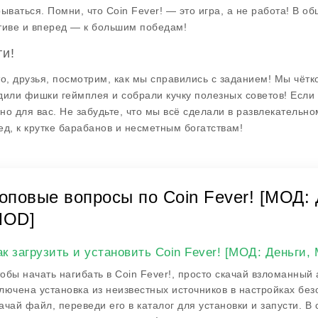
рываться. Помни, что
Coin Fever!
— это игра, а не работа! В об
тиве и вперед — к большим победам!
ги!
то, друзья, посмотрим, как мы справились с заданием! Мы чётк
дили фишки геймплея и собрали кучку полезных советов! Если 
но для вас. Не забудьте, что мы всё сделали в развлекательно
ед, к крутке барабанов и несметным богатствам!
оповые вопросы по Coin Fever! [МОД:
MOD]
ак загрузить и установить Coin Fever! [МОД: Деньги
обы начать нагибать в Coin Fever!, просто скачай взломанный а
лючена установка из неизвестных источников в настройках бе
ачай файл, переведи его в каталог для установки и запусти. В