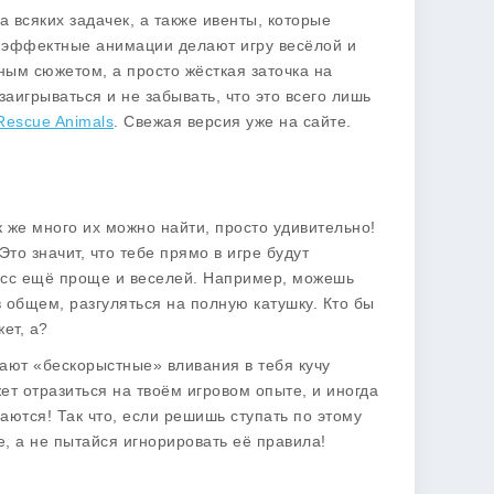
а всяких задачек, а также ивенты, которые
и эффектные анимации делают игру весёлой и
ным сюжетом, а просто жёсткая заточка на
аигрываться и не забывать, что это всего лишь
Rescue Animals
. Свежая версия уже на сайте.
ак же много их можно найти, просто удивительно!
то значит, что тебе прямо в игре будут
есс ещё проще и веселей. Например, можешь
 общем, разгуляться на полную катушку. Кто бы
ет, а?
дают «бескорыстные» вливания в тебя кучу
жет отразиться на твоём игровом опыте, и иногда
аются! Так что, если решишь ступать по этому
е, а не пытайся игнорировать её правила!