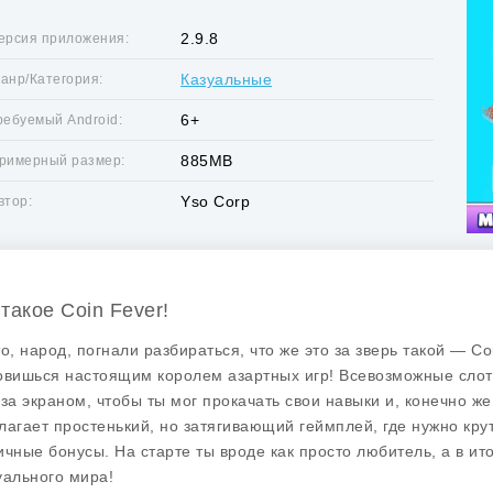
2.9.8
ерсия приложения:
Казуальные
анр/Категория:
6+
ребуемый Android:
885MB
римерный размер:
Yso Corp
втор:
 такое Coin Fever!
то, народ, погнали разбираться, что же это за зверь такой —
Co
овишься настоящим королем азартных игр! Всевозможные слоты
 за экраном, чтобы ты мог прокачать свои навыки и, конечно ж
лагает простенький, но затягивающий геймплей, где нужно кру
ичные бонусы. На старте ты вроде как просто любитель, а в и
уального мира!