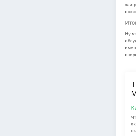
заиг
пози
Ито
Ну ч
обсу
имен
впер
Т
К
Чт
вк
ск