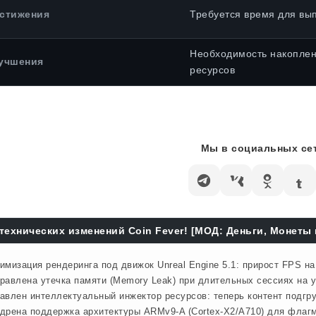
стижения
Требуется время для вы
Необходимость накопле
учшения
ресурсов
Мы в социальных сет
технических изменений Coin Fever! [МОД: Деньги, Монеты 
имизация рендеринга под движок Unreal Engine 5.1: прирост FPS н
равлена утечка памяти (Memory Leak) при длительных сессиях на у
авлен интеллектуальный инжектор ресурсов: теперь контент подгр
дрена поддержка архитектуры ARMv9-A (Cortex-X2/A710) для флагм