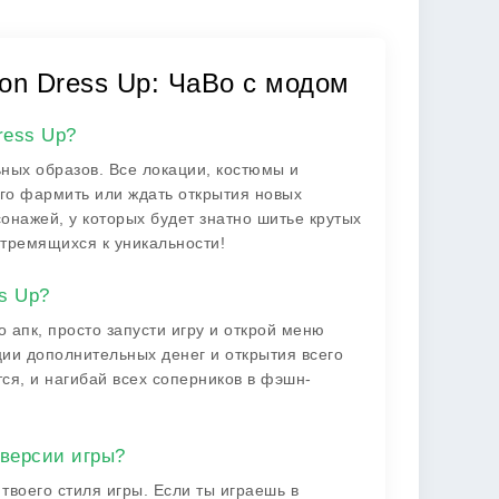
hion Dress Up: ЧаВо с модом
ress Up?
ных образов. Все локации, костюмы и
олго фармить или ждать открытия новых
онажей, у которых будет знатно шитье крутых
стремящихся к уникальности!
s Up?
 апк, просто запусти игру и открой меню
ии дополнительных денег и открытия всего
тся, и нагибай всех соперников в фэшн-
 версии игры?
 твоего стиля игры. Если ты играешь в