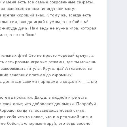
 и у меня есть все самые сокровенные секреты.
 их использованием: иногда они могут
 всегда хороший знак. К тому же, всегда есть
ольствия, всегда играй с умом, а не бойзом!
ю-нибудь дичь! Нам ведь не нужна игра, которая
ле, а не на бозе!
ительных фич! Это не просто «одевай куклу», а
сь есть
разные игровые режимы
, где ты можешь
завоевывать титулы. Круто, да? А главное, ты
тящих вечерних платьев до скромных
ть делиться своими нарядами в соцсетях — а кто
стема прокачки. Да-да, в модной игре есть
я свой опыт, что добавляет динамики. Попробуй
Хорошо, когда ты осваиваешь новый стиль,
я себя что-то новое, что и в реальной жизни
не бойся, экспериментируй, это ведь весело!