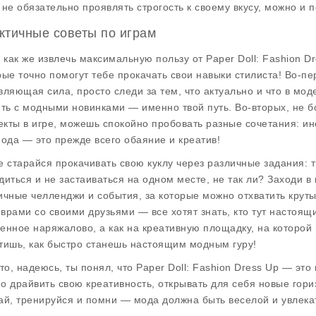
 не обязательно проявлять строгость к своему вкусу, можно и 
ктичные советы по играм
, как же извлечь максимальную пользу от Paper Doll: Fashion D
рые точно помогут тебе прокачать свои навыки стилиста! Во-п
вляющая сила, просто следи за тем, что актуально и что в мод
ить с модными новинками — именно твой путь. Во-вторых, не 
кты в игре, можешь спокойно пробовать разные сочетания: ин
мода — это прежде всего обаяние и креатив!
е старайся прокачивать свою куклу через различные задания: 
диться и не застаиваться на одном месте, не так ли? Заходи в
ичные челленджи и события, за которые можно отхватить круты
врами со своими друзьями — все хотят знать, кто тут настоящий
енное наряжалово, а как на креативную площадку, на которой 
тишь, как быстро станешь настоящим модным гуру!
что, надеюсь, ты понял, что Paper Doll: Fashion Dress Up — это
о драйвить свою креативность, открывать для себя новые гори
ай, тренируйся и помни — мода должна быть веселой и увлека