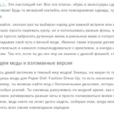
人！
. Это настоящий хит. Все эти платья, обувь и аксессуары с
тивом! Будь то вечерний коктейль или повседневная одежда, ту
у.
майся, сколько раз ты выбирал наряд для важной встречи или 
олько просто наряжать куклу, но и использовать разные фоны,
о просто забросить рутинную жизнь в реальном мире и потрат
ладывая свой путь к вечной моде. Именно такие игрушки делаю
отвлечься и немного повыпендриваться с креативом, а иногда 
ьям. Так что, если ты до сих пор не знаком с данной фишкой,
дем моды и взломанные версии
рь давай заглянем в темный мир модов! Знаешь, на какую-то тем
ищешь
моды
для Paper Doll: Fashion Dress Up, то есть нескольк
имер, ты можешь найти мод с
бесконечными деньгами
, котор
особых усилий. Ты сможешь разгуливать по модной арене, как
можно активировать разные читы и просто полакомиться всеми 
ени, ведь никто не хочет долго сидеть, собирая очки, когда м
пить всех своим новомодным нарядом.