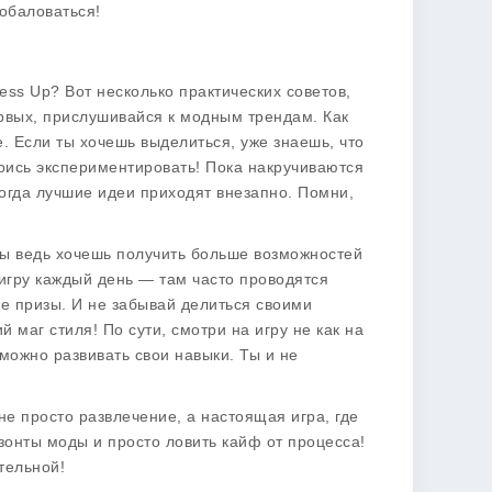
побаловаться!
ress Up? Вот несколько практических советов,
ервых, прислушивайся к модным трендам. Как
е. Если ты хочешь выделиться, уже знаешь, что
боись экспериментировать! Пока накручиваются
огда лучшие идеи приходят внезапно. Помни,
ты ведь хочешь получить больше возможностей
 игру каждый день — там часто проводятся
е призы. И не забывай делиться своими
 маг стиля! По сути, смотри на игру не как на
можно развивать свои навыки. Ты и не
 не просто развлечение, а настоящая игра, где
зонты моды и просто ловить кайф от процесса!
тельной!