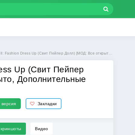
(Свит Пейпер Долл) [МОД: Все открыто, Дополнительные деньги и Меню MOD] | Взлом Paper Doll: Fashion Dress Up на Андроид
ress Up (Свит Пейпер
ыто, Дополнительные
 версия
Закладки
криншоты
Видео