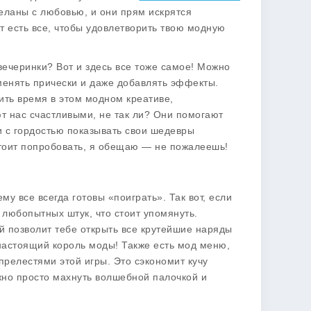
деланы с любовью, и они прям искрятся
т есть все, чтобы удовлетворить твою модную
вечеринки? Вот и здесь все тоже самое! Можно
 менять прически и даже добавлять эффекты.
ить время в этом модном креативе,
т нас счастливыми, не так ли? Они помогают
и с гордостью показывать свои шедевры
 стоит попробовать, я обещаю — не пожалеешь!
у все всегда готовы «поиграть». Так вот, если
о любопытных штук, что стоит упомянуть.
ый позволит тебе открыть все крутейшие наряды
 настоящий король моды! Также есть мод меню,
прелестями этой игры. Это сэкономит кучу
ожно просто махнуть волшебной палочкой и