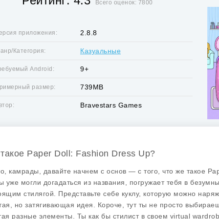
Рейтинг: 4.3
Всего оценок: 7800
2.8.8
ерсия приложения:
Казуальные
анр/Категория:
9+
ребуемый Android:
739MB
римерный размер:
Bravestars Games
втор:
 такое Paper Doll: Fashion Dress Up?
то, камрады, давайте начнем с основ — с того, что же такое
Pap
вы уже могли догадаться из названия, погружает тебя в безумн
оящим стилягой. Представьте себе куклу, которую можно наряжа
тая, но затягивающая идея. Короче, тут ты не просто выбирае
тая разные элементы. Ты как бы стилист в своем virtual wardro