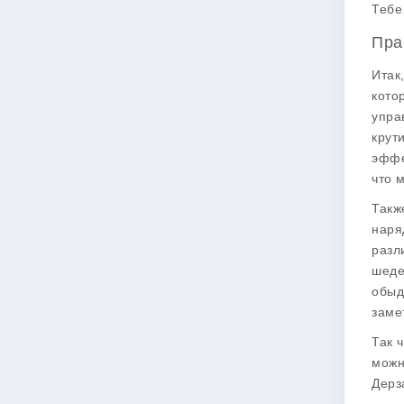
Тебе
Пра
Итак
кото
упра
крут
эффе
что 
Такж
наря
разл
шеде
обыд
заме
Так 
можн
Дерз