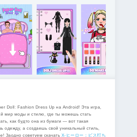
er Doll: Fashion Dress Up
на Android! Эта игра,
ый мир моды и стилю, где ты можешь стать
ть, как будто она из бумаги — вот такая
шь одежду, а создаешь свой уникальный стиль,
be! Заодно советуем скачать
X-ヒーロー：ビス打ち