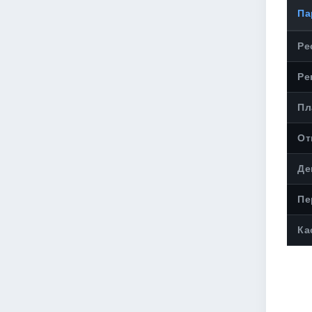
Па
Ре
Ре
Пл
От
Де
Пе
Ка