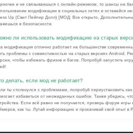
иночке и не связываешься с онлайн-режимом, то шансы на ба
пользовании модификации в социальных сетях и оставайся нез
ess Up (Свит Пейпер Долл) [МОД: Все открыто, Дополнительн
ажешься в безопасности.
ожно ли использовать модификацию на старых верси
а модификация отлично работает на большинстве современных 
ть проблемы с совместимостью на старых версиях Android. Р
рсии, чтобы избежать фризов и багов. Попробуй запустить игру 
ей!
то делать, если мод не работает?
ли ты столкнулся с проблемами, попробуй переустановить хак
могает избавиться от неожиданных ошибок. Также убедись, чт
тройства. Если всё равно не получается, проверь форум игры 
ймеров, как ты. Лутай информацию и прокачивай свой опыт в Pa