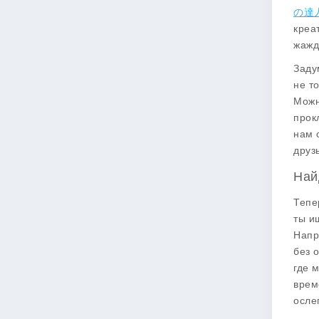
の達
креа
жажд
Заду
не т
Можн
прок
нам 
друз
Най
Тепе
ты 
Напр
без 
где 
врем
осле