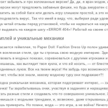
тоит забывать и про взломанные версии! Да, да, я врач модов,
версии могут предложить забавные фишки, но будь аккуратен с
ватить за собой баги или делать игру слишком простой, а это не
 подхватить вирус. Так что имей в виду, что, выбирая ради удов
да читай отзывы перед установкой, чтобы не нарваться на каку
т выдавать на каждом шагу «ERROR 404»! Работай на своем сти
мплей и уникальные механики
касается геймплея, то Paper Doll: Fashion Dress Up полон удив
я вселенная стиля, где ты строишь свою модную империю. Зде
твовать в модных показах, соревноваться с другими игроками и 
решаешь, как выглядит твоя кукла, и что ей носить, — от блес
едневных луков. Все на твоем вкусе! Не забудь про возможнос
очет, чтобы все знали, какому модному гуру они подражают?!
одна уникальная механика, которая подогревает интерес, — си
ачка! Ты зарабатываешь очки, участвуя в заданиях и наращива
тать разные стили и создавать что-то совершенно уникальное. 
омишься с модными трендами, и, возможно, даже открываешь дл
шь примерить. Но помни, мода — это игра, а не война! Ничего 