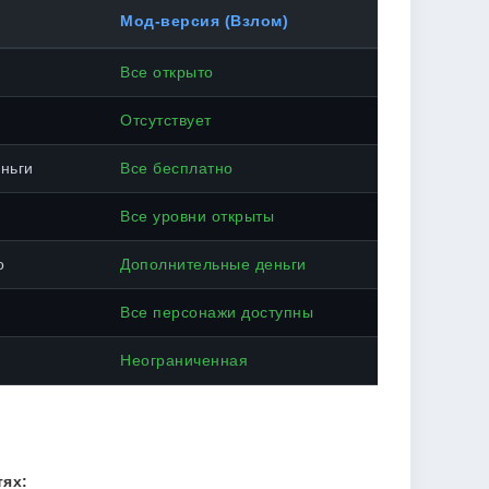
Мод-версия (Взлом)
Все открыто
Отсутствует
ньги
Все бесплатно
Все уровни открыты
о
Дополнительные деньги
Все персонажи доступны
Неограниченная
ях: