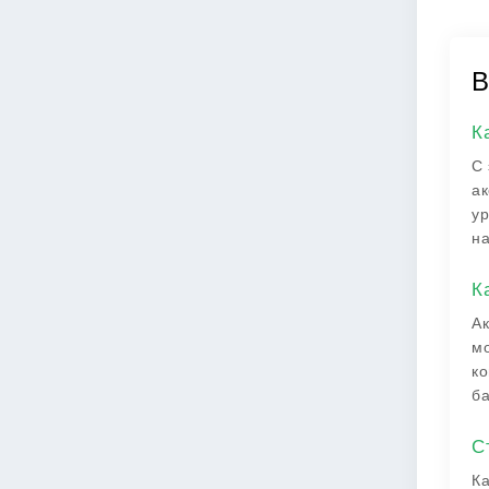
В
К
С 
ак
ур
на
К
Ак
мо
ко
ба
С
Ка