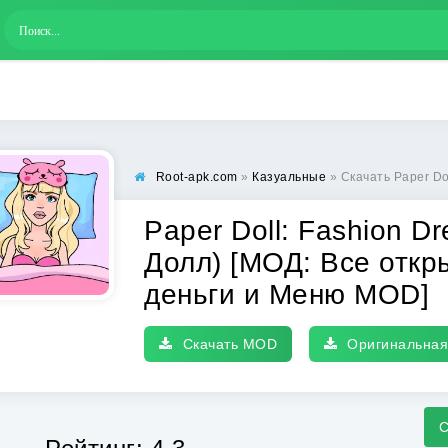
Root-apk.com
»
Казуальные
» Скачать Paper Doll: Fashion Dress Up 
Paper Doll: Fashion D
Долл) [МОД: Все откр
деньги и Меню MOD]
Скачать MOD
Оригинальная
С