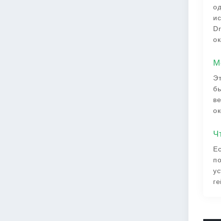
од
ис
Dr
ок
М
Эт
бы
ве
ок
Ч
Ес
по
ус
ге