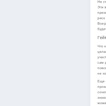
Не с
Эти 
прих
риск
Всег
буде
Гей
Что 
цела
учас
сам 
повс
не х
Еще 
прок
соче
знак
може