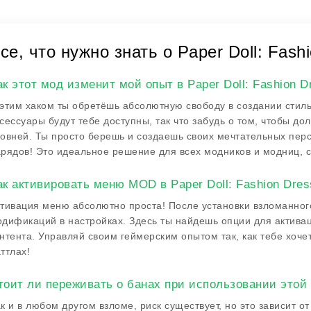
се, что нужно знать о Paper Doll: Fas
ак этот мод изменит мой опыт в Paper Doll: Fashion D
этим хаком ты обретёшь абсолютную свободу в создании стиль
сессуары будут тебе доступны, так что забудь о том, чтобы д
овней. Ты просто берешь и создаешь своих мечтательных перс
рядов! Это идеальное решение для всех модников и модниц, 
ак активировать меню MOD в Paper Doll: Fashion Dres
тивация меню абсолютно проста! После установки взломанного
дификаций в настройках. Здесь ты найдешь опции для активац
нтента. Управляй своим геймерским опытом так, как тебе хоче
ттлах!
тоит ли переживать о банах при использовании этой
к и в любом другом взломе, риск существует, но это зависит от