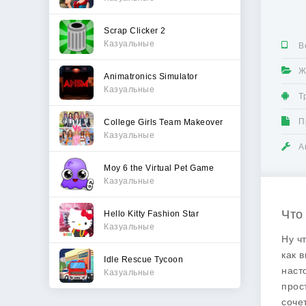
Scrap Clicker 2
Казуальные
В
Ж
Animatronics Simulator
Казуальные
Т
П
College Girls Team Makeover
Казуальные
А
Moy 6 the Virtual Pet Game
Казуальные
Что
Hello Kitty Fashion Star
Казуальные
Ну ч
как 
Idle Rescue Tycoon
наст
Казуальные
прос
соче