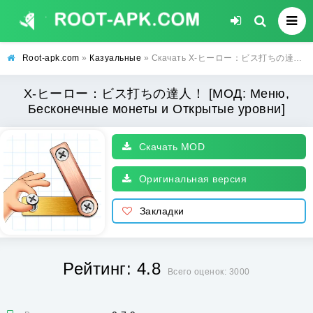
Root-apk.com
»
Казуальные
» Скачать X-ヒーロー：ビス打ちの達人！ [МОД: Меню, Бесконечные монеты и Открытые уровни] | Взлом X-ヒーロー：ビス打ちの達人！ на Андроид
X-ヒーロー：ビス打ちの達人！ [МОД: Меню,
Бесконечные монеты и Открытые уровни]
Скачать MOD
Оригинальная версия
Закладки
Рейтинг: 4.8
Всего оценок: 3000