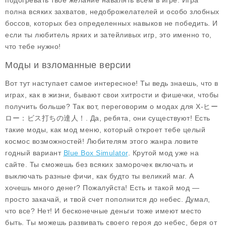
подогревать твое желание навалять всем в игре. Игра
полна всяких захватов, недоброжелателей и особо злобных
боссов, которых без определенных навыков не победить. И
если ты любитель ярких и затейливых игр, это именно то,
что тебе нужно!
Моды и взломанные версии
Вот тут наступает самое интересное! Ты ведь знаешь, что в
играх, как в жизни, бывают свои хитрости и фишечки, чтобы
получить больше? Так вот, переговорим о модах для X-ヒー
ロー：ビス打ちの達人！. Да, ребята, они существуют! Есть
такие моды, как
мод меню
, который откроет тебе целый
космос возможностей! Любителям этого жанра ловите
годный вариант
Blue Box Simulator
. Крутой мод уже на
сайте. Ты сможешь без всяких заморочек включать и
выключать разные фичи, как будто ты великий маг. А
хочешь
много денег
? Пожалуйста! Есть и такой мод —
просто закачай, и твой счет пополнится до небес. Думал,
что все? Нет! И
бесконечные деньги
тоже имеют место
быть. Ты можешь развивать своего героя до небес, беря от