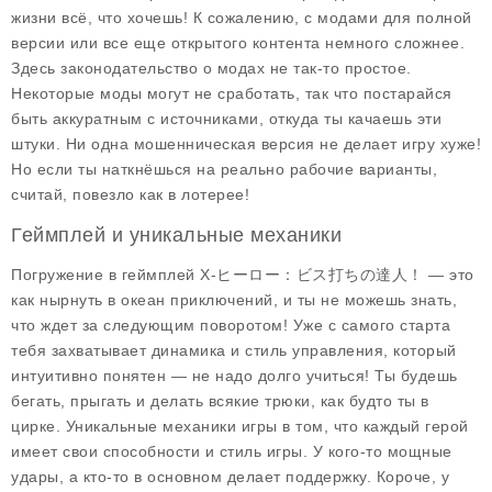
жизни всё, что хочешь! К сожалению, с модами для полной
версии или все еще открытого контента немного сложнее.
Здесь законодательство о модах не так-то простое.
Некоторые моды могут не сработать, так что постарайся
быть аккуратным с источниками, откуда ты качаешь эти
штуки. Ни одна мошенническая версия не делает игру хуже!
Но если ты наткнёшься на реально рабочие варианты,
считай, повезло как в лотерее!
Геймплей и уникальные механики
Погружение в геймплей X-ヒーロー：ビス打ちの達人！ — это
как нырнуть в океан приключений, и ты не можешь знать,
что ждет за следующим поворотом! Уже с самого старта
тебя захватывает динамика и стиль управления, который
интуитивно понятен — не надо долго учиться! Ты будешь
бегать, прыгать и делать всякие трюки, как будто ты в
цирке.
Уникальные механики
игры в том, что каждый герой
имеет свои способности и стиль игры. У кого-то мощные
удары, а кто-то в основном делает поддержку. Короче, у