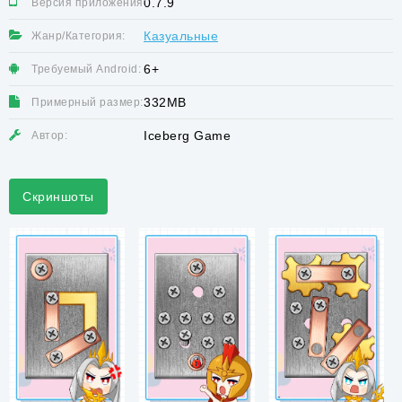
0.7.9
Версия приложения:
Казуальные
Жанр/Категория:
6+
Требуемый Android:
332MB
Примерный размер:
Iceberg Game
Автор:
Скриншоты