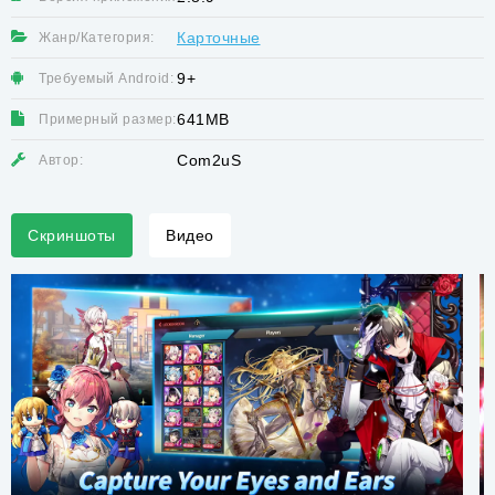
Карточные
Жанр/Категория:
9+
Требуемый Android:
641MB
Примерный размер:
Com2uS
Автор:
Скриншоты
Видео