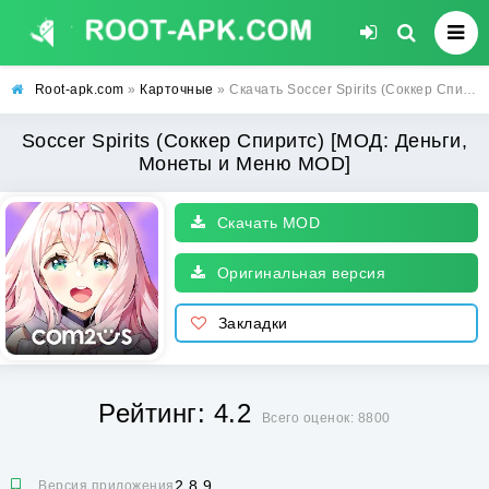
Root-apk.com
»
Карточные
» Скачать Soccer Spirits (Соккер Спиритс) [МОД: Деньги, Монеты и Меню MOD] | Взлом Soccer Spirits на Андроид
Soccer Spirits (Соккер Спиритс) [МОД: Деньги,
Монеты и Меню MOD]
Скачать MOD
Оригинальная версия
Закладки
Рейтинг: 4.2
Всего оценок: 8800
2.8.9
Версия приложения: