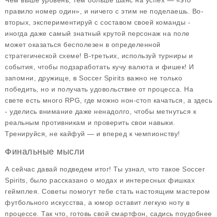
Чем выше уровень, тем больше шанс на успех — «это
правило номер один», и ничего с этим не поделаешь. Во-
вторых, экспериментируй с составом своей команды -
иногда даже самый знатный крутой персонаж на поле
может оказаться бесполезен в определенной
стратегической схеме! В-третьих, используй турниры и
события, чтобы подзаработать кучу валюта и фишек! И
запомни, дружище, в Soccer Spirits важно не только
победить, но и получать удовольствие от процесса. На
свете есть много RPG, где можно нон-стоп качаться, а здесь
- уделись внимание даже ненадолго, чтобы метнуться к
реальным противникам и проверить свои навыки.
Тренируйся, не кайфуй — и вперед к чемпионству!
Финальные мысли
А сейчас давай подведем итог! Ты узнал, что такое Soccer
Spirits, было рассказано о модах и интересных фишках
геймплея. Советы помогут тебе стать настоящим мастером
футбольного искусства, а юмор оставит легкую ноту в
процессе. Так что, готовь свой смартфон, садись поудобнее