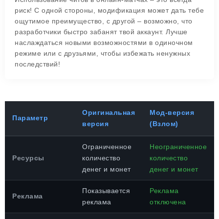
риск! С одной стороны, модификация может дать тебе
ощутимое преимущество, с другой – возможно, что
разработчики быстро забанят твой аккаунт. Лучше
наслаждаться новыми возможностями в одиночном
режиме или с друзьями, чтобы избежать ненужных
последствий!
Оригинальная
Мод-версия
Параметр
версия
(Взлом)
Ограниченное
Неограниченное
Ресурсы
количество
количество
денег и монет
денег и монет
Показывается
Реклама
Реклама
реклама
отключена