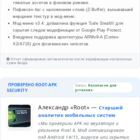
тяжелых ассетов в фоновом режиме.
Пофиксен баг с наложением слоев (Z-Buffer), вызывавший
мерцание текстур в мод-меню.
Мод-меню v3.4: добавлена функция 'Safe Stealth' для
скрытия следов модификации от Google Play Protect.
Внедрена поддержка архитектуры ARMv9-A (Cortex-
X2/A710) для флагманских чипсетов.
Отчет сформирован автоматически после верификации контрольных
сумм билда.
ПРОВЕРЕНО ROOT-APK
Status:
Безопасно для
SECURITY
установк
Александр «Root»
—
Старший
аналитик мобильных систем
«Мы проверили APK на эмуляторе и
реальном Pixel 8. Мод оптимизирован
под Android 14/15, вирусов или скрытых