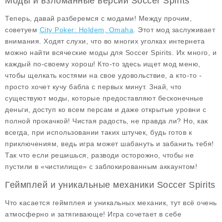
Моды и взломанные версии Soccer Spirits
Теперь, давай разберемся с модами! Между прочим,
советуем
City Poker: Holdem, Omaha
. Этот мод заслуживает
внимания. Ходят слухи, что во многих уголках интернета
можно найти всяческие
моды
для Soccer Spirits. Их много, и
каждый по-своему хорош! Кто-то здесь ищет
мод меню
,
чтобы щелкать костями на свое удовольствие, а кто-то -
просто хочет кучу бабла с первых минут. Знай, что
существуют моды, которые предоставляют бесконечные
деньги, доступ ко всем персам и даже открытые уровни с
полной прокачкой! Чистая радость, не правда ли? Но, как
всегда, при использовании таких штучек, будь готов к
приключениям, ведь игра может шабануть и забанить тебя!
Так что если решишься, разводи осторожно, чтобы не
пустили в «чистилище» с заблокированным аккаунтом!
Геймплей и уникальные механики Soccer Spirits
Что касается
геймплея
и уникальных механик, тут всё очень
атмосферно и затягивающе! Игра сочетает в себе