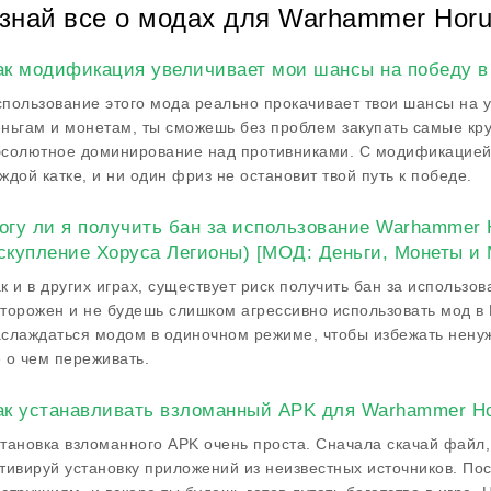
знай все о модах для Warhammer Horu
ак модификация увеличивает мои шансы на победу в
пользование этого мода реально прокачивает твои шансы на у
ньгам и монетам, ты сможешь без проблем закупать самые кру
солютное доминирование над противниками. С модификацией 
ждой катке, и ни один фриз не остановит твой путь к победе.
огу ли я получить бан за использование Warhammer 
скупление Хоруса Легионы) [МОД: Деньги, Монеты и
к и в других играх, существует риск получить бан за использо
торожен и не будешь слишком агрессивно использовать мод в
слаждаться модом в одиночном режиме, чтобы избежать ненуж
 о чем переживать.
ак устанавливать взломанный APK для Warhammer Ho
тановка взломанного APK очень проста. Сначала скачай файл,
тивируй установку приложений из неизвестных источников. Посл