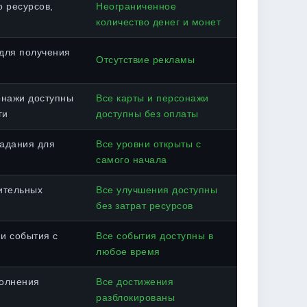
 ресурсов,
Неограниченное
количество денег и монет
для получения
Отсутствие рекламы
онажи доступны
Все карты и персонажи
ги
доступны без оплаты
адания для
Все уровни открыты с
самого начала
ительных
Все улучшения доступны
без затрат ресурсов
и события с
Все события доступны в
любое время
полнения
Все достижения
разблокированы