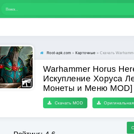
Root-apk.com
»
Карточные
» Скачать Warhammer Horus Heresy Legions (
Warhammer Horus Her
Искупление Хоруса Ле
Монеты и Меню MOD]
Скачать MOD
Оригинальная
С