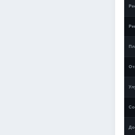
Ре
Ре
Пл
От
Ул
Со
До