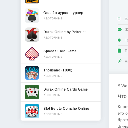
Онлайн дурак - турнир
Карточные
В
Ж
Durak Online by Pokerist
Карточные
Т
П
Spades Card Game
Карточные
А
Thousand (1000)
Карточные
# Wa
Durak Online Cards Game
Карточные
Что
Коро
Blot Belote Coinche Online
это 
Карточные
брат
филь