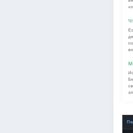
ин
чт
Ч
Ес
де
по
во
М
Ис
Бе
св
эп
Па