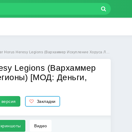
Вархаммер Искупление Хоруса Легионы) [МОД: Деньги, Монеты и Меню MOD] | Взлом Warhammer Horus Heresy Legions на Андроид
esy Legions (Вархаммер
гионы) [МОД: Деньги,
 версия
Закладки
криншоты
Видео