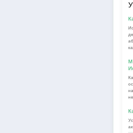
У
К
Ис
де
аб
ка
М
И
Ка
ос
на
не
К
Ус
ак