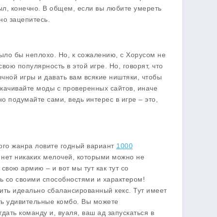
ыл, конечно. В общем, если вы любите умереть
чно зацепитесь.
было бы неплохо. Но, к сожалению, с Хорусом не
вою популярность в этой игре. Но, говорят, что
чной игры и давать вам всякие ништяки, чтобы
скачивайте моды с проверенных сайтов, иначе
о подумайте сами, ведь интерес в игре – это,
ого жанра ловите годный вариант
1000
с нет никаких мелочей, которыми можно не
свою армию – и вот мы тут как тут со
ть со своими способностями и характером!
оить идеально сбалансированный кекс. Тут имеет
ать удивительные комбо. Вы можете
дать команду и, вуаля, ваш ад запускаться в