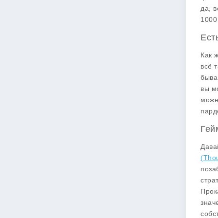
да, 
1000
Ест
Как 
всё 
быва
вы м
можн
пардо
Гей
Дава
(Tho
поза
стра
Прок
знач
собс