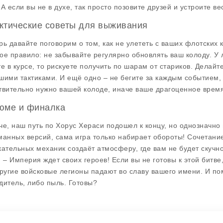
 А если вы не в духе, так просто позовите друзей и устроите в
ктические советы для выживания
рь давайте поговорим о том, как не улететь с ваших флотских 
ое правило: не забывайте регулярно обновлять ваш колоду. У л
те в курсе, то рискуете получить по шарам от стариков. Делайт
шими тактиками. И ещё одно – не бегите за каждым событием, 
твительно нужно вашей колоде, иначе ваше драгоценное время
юме и финалка
че, наш путь по Хорус Хераси подошел к концу, но однозначно 
манных версий, сама игра только набирает обороты! Сочетание
кательных механик создаёт атмосферу, где вам не будет скучно
й – Империя ждет своих героев! Если вы не готовы к этой битв
другие войсковые легионы падают во славу вашего имени. И по
дитель, либо пыль. Готовы?