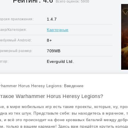
Рейтинг: 4.6
Всего оценок: 5900
1.4.7
ерсия приложения:
Карточные
анр/Категория:
8+
ребуемый Android:
709MB
римерный размер:
Everguild Ltd.
втор:
rhammer Horus Heresy Legions: Введение
 такое Warhammer Horus Heresy Legions?
че, в мире мобильных игр есть такие проекты, которые, ну, пр
одна из тех штук. Представьте себе: вы находитесь в мрачном,
а, и всё это происходит на фоне кровавых баталий между добро
м, только в вашем кармане! Здесь вам придётся крутить колоды