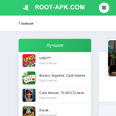
Главная
Лучшее
UNO!™
Карточные
Buraco Jogatina: Card Games
Карточные
Card Heroes: TCG/CCG deck Wars
Карточные
Durak
Карточные