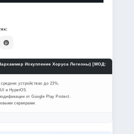
ях:
(Вархаммер Искупление Хоруса Легионы) [МОД:
а средних устройствах до 23%.
UI и HyperOS.
одификации от Google Play Protect.
ровыми серверами.