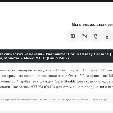
Мы в социальных сет
технических изменений Warhammer Horus Heresy Legions 
и, Монеты и Меню MOD] (Build 2482)
имизация рендеринга под движок Unreal Engine 5.1: прирост FPS н
ена проблема сброса авторизации через OAuth 2.0 на прошивках MI
-меню v3.4: добавлена функция 'Safe Stealth' для скрытия следов м
овлены заголовки HTTP/3 (QUIC) для стабильного соединения с иг
 сформирован автоматически после верификации контрольных сумм билда.