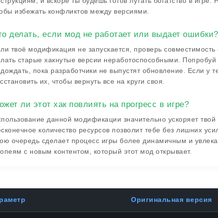
струкциям, и вскоре ты будешь готов лутать богатство в игре.
обы избежать конфликтов между версиями.
то делать, если мод не работает или выдает ошибки
ли твоё модификация не запускается, проверь совместимость 
лать старые хакнутые версии неработоспособными. Попробуй
дождать, пока разработчики не выпустят обновление. Если у т
сстановить их, чтобы вернуть все на круги своя.
ожет ли этот хак повлиять на прогресс в игре?
пользование данной модификации значительно ускоряет твой 
сконечное количество ресурсов позволит тебе без лишних усил
ою очередь сделает процесс игры более динамичным и увлека
опеям с новым контентом, который этот мод открывает.
раметр
Оригинальная версия