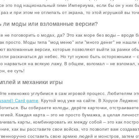
все это под национальный гимн Империума, если бы он у них б
 раз и при этом не отлипать от экрана, то этой игрушкой вы то
ь ли моды или взломанные версии?
же не поговорить о модах, да? Это как море без воды – вроде 
так просто. Моды типа "мод меню" или "много денег" не нашли с
ют взломанные версии, которые позволяют выйти за рамки обы
огли раскачаться до небес. Но тут нужно быть осторожными – 
о нарваться на всякую лажу. В общем, взломал – не взломал, н
н, ее суть!
мплей и механики игры
йте немножко углубимся в сам игровой процесс. Любителям эт
usand) Card game
. Крутой мод уже на сайте. В Хорусе Леджен
ботиться. Вы собираете колоды, дерёте карточки, отстраиваете 
тегией. Каждая карта – это не просто бумажка, а целая личнос
ачивать карты, комбинировать их между собой – это как постр
ение, как вы расставите свои войска, что позволит вам создав
твенноручно составить свою армию людей и монстров, затем от