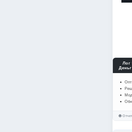
Лог 
Деньг
Опт
Реш
Мод
Обн
Отчет