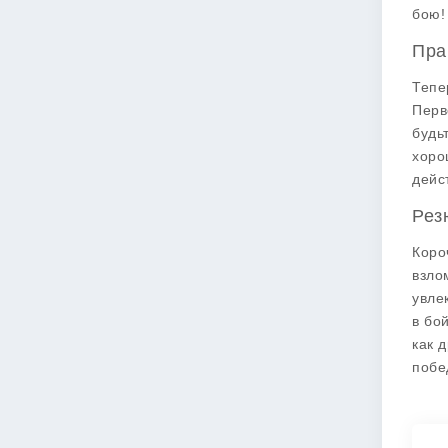
бою!
Пра
Тепе
Перв
будь
хоро
дейс
Рез
Коро
взло
увле
в бо
как 
побе