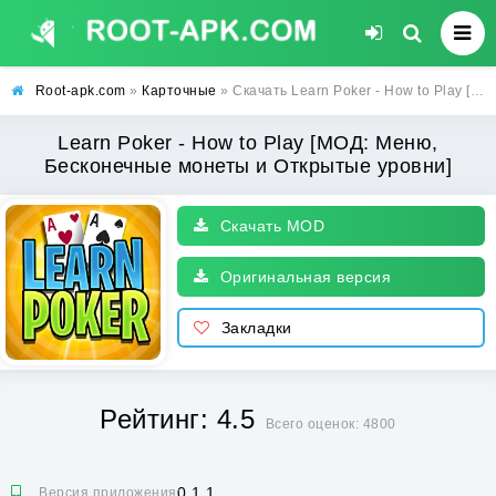
Root-apk.com
»
Карточные
» Скачать Learn Poker - How to Play [МОД: Меню, Бесконечные монеты и Открытые уровни] | Взлом Learn Poker - How to Play на Андроид
Learn Poker - How to Play [МОД: Меню,
Бесконечные монеты и Открытые уровни]
Скачать MOD
Оригинальная версия
Закладки
Рейтинг: 4.5
Всего оценок: 4800
0.1.1
Версия приложения: