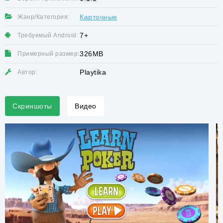
Карточные
Жанр/Категория:
7+
Требуемый Android:
326MB
Примерный размер:
Playtika
Автор:
Скриншоты
Видео