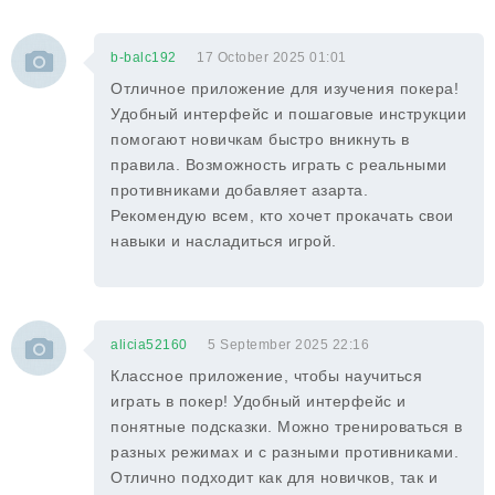
b-balc192
17 October 2025 01:01
Отличное приложение для изучения покера!
Удобный интерфейс и пошаговые инструкции
помогают новичкам быстро вникнуть в
правила. Возможность играть с реальными
противниками добавляет азарта.
Рекомендую всем, кто хочет прокачать свои
навыки и насладиться игрой.
alicia52160
5 September 2025 22:16
Классное приложение, чтобы научиться
играть в покер! Удобный интерфейс и
понятные подсказки. Можно тренироваться в
разных режимах и с разными противниками.
Отлично подходит как для новичков, так и