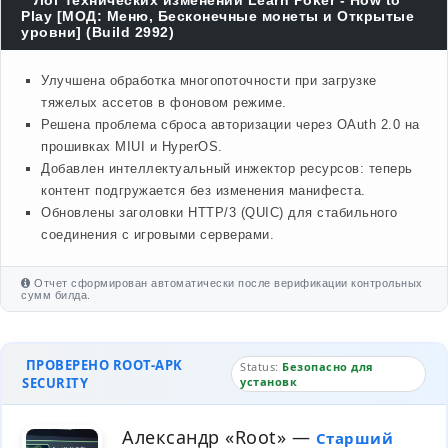
Лог технических изменений Learn Poker - How to
Play [МОД: Меню, Бесконечные монеты и Открытые
уровни] (Build 2992)
Улучшена обработка многопоточности при загрузке
тяжелых ассетов в фоновом режиме.
Решена проблема сброса авторизации через OAuth 2.0 на
прошивках MIUI и HyperOS.
Добавлен интеллектуальный инжектор ресурсов: теперь
контент подгружается без изменения манифеста.
Обновлены заголовки HTTP/3 (QUIC) для стабильного
соединения с игровыми серверами.
Отчет сформирован автоматически после верификации контрольных
сумм билда.
ПРОВЕРЕНО ROOT-APK
Status:
Безопасно для
SECURITY
установк
Александр «Root»
—
Старший