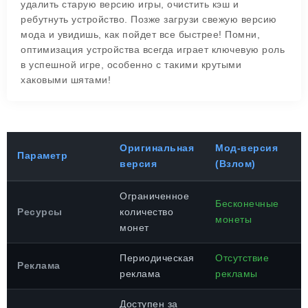
удалить старую версию игры, очистить кэш и
ребутнуть устройство. Позже загрузи свежую версию
мода и увидишь, как пойдет все быстрее! Помни,
оптимизация устройства всегда играет ключевую роль
в успешной игре, особенно с такими крутыми
хаковыми шятами!
Оригинальная
Мод-версия
Параметр
версия
(Взлом)
Ограниченное
Бесконечные
Ресурсы
количество
монеты
монет
Периодическая
Отсутствие
Реклама
реклама
рекламы
Доступен за