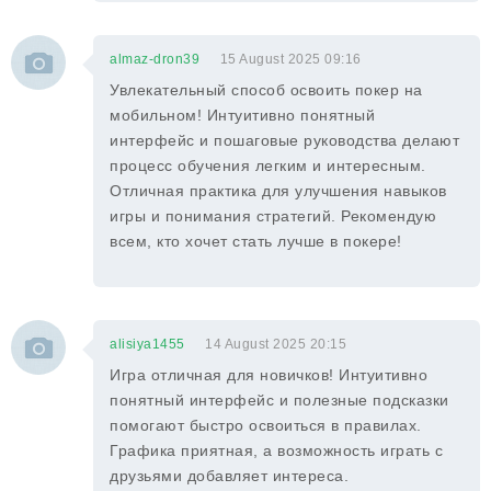
almaz-dron39
15 August 2025 09:16
Увлекательный способ освоить покер на
мобильном! Интуитивно понятный
интерфейс и пошаговые руководства делают
процесс обучения легким и интересным.
Отличная практика для улучшения навыков
игры и понимания стратегий. Рекомендую
всем, кто хочет стать лучше в покере!
alisiya1455
14 August 2025 20:15
Игра отличная для новичков! Интуитивно
понятный интерфейс и полезные подсказки
помогают быстро освоиться в правилах.
Графика приятная, а возможность играть с
друзьями добавляет интереса.