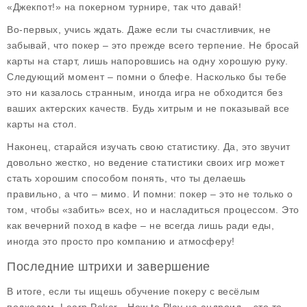
«Джекпот!» на покерном турнире, так что давай!
Во-первых, учись ждать. Даже если ты счастливчик, не
забывай, что покер – это прежде всего терпение. Не бросай
карты на старт, лишь напоровшись на одну хорошую руку.
Следующий момент – помни о блефе. Насколько бы тебе
это ни казалось странным, иногда игра не обходится без
ваших актерских качеств. Будь хитрым и не показывай все
карты на стол.
Наконец, старайся изучать свою статистику. Да, это звучит
довольно жестко, но ведение статистики своих игр может
стать хорошим способом понять, что ты делаешь
правильно, а что – мимо. И помни: покер – это не только о
том, чтобы «забить» всех, но и насладиться процессом. Это
как вечерний поход в кафе – не всегда лишь ради еды,
иногда это просто про компанию и атмосферу!
Последние штрихи и завершение
В итоге, если ты ищешь обучение покеру с весёлым