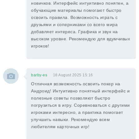
новичков. Интерфейс интуитивно понятен, а
обучающие материалы помогают быстро
освоить правила. Возможность играть с
друзьями и соперниками со всего мира
добавляет интереса. Графика и звук на
высоком уровне. Рекомендую для вдумчивых
игроков!
barby-es
18 August 2025 15:16
Отличная возможность освоить покер на
Андроид! Интуитивно понятный интерфейс и
полезные советы позволяют быстро
погрузиться в игру. Соревноваться с другими
игроками интересно, а практика помогает
улучшить навыки. Рекомендую всем
любителям карточных игр!