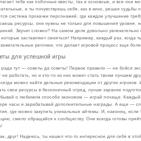
лагает тебе как побочные квесты, так и основные, и все они м
кательные, и ты почувствуешь себя, как в кино, решая судьбы
тся система прокачки персонажей, где каждое улучшение требу
раешь ресурсы, они нужны не только для повышения уровня, н
шений. Звучит сложно? На самом деле довольно увлекательно и
, которые заставляют смеяться! Например, каждый раз, когда 
 зажигательные реплики, что делает игровой процесс еще боле
еты для успешной игры
и рада тут — советы да советы! Первое правило — не бойся эк
т не работать, но и кто-то из них может стать твоим лучшим 
всегда можно найти дельные рекомендации от других игроков. 
ать свои ресурсы в бесконечный отряд, лучше заранее подгото
абывай о любимом способе экономии — играй почаще. Каждый р
ере часы и зарабатывай дополнительные награды. А еще — сл
тия, где можно закупить уникальные айтемы. И, наконец, если 
ацию, смело обращайся к сообществу. Они всегда готовы прийт
!
так, друг! Надеюсь, ты нашел что-то интересное для себя в этой