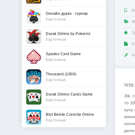
В
Онлайн дурак - турнир
Карточные
Ж
Т
Durak Online by Pokerist
Карточные
П
Spades Card Game
А
Карточные
Thousand (1000)
Карточные
Что
Durak Online Cards Game
Эй, 
Карточные
то 1
кучу 
Blot Belote Coinche Online
жизн
Карточные
эпоп
дело