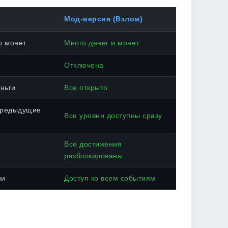
Мод-версия (Взлом)
о монет
Много денег и монет
Отключена
ньги
Все открыто
предыдущие
Все уровни доступны сразу
Все достижения
разблокированы
ни
Доступ ко всем событиям