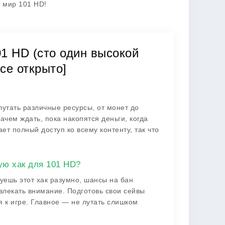
ь мир 101 HD!
1 HD (сто один высокой
се открыто]
утать различные ресурсы, от монет до
ачем ждать, пока накопятся деньги, когда
т полный доступ ко всему контенту, так что
ую хак для 101 HD?
зуешь этот хак разумно, шансы на бан
влекать внимание. Подготовь свои сейвы
я к игре. Главное — не лутать слишком