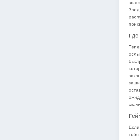
знае
Заод
расп
поис
Где
Тепе
ослы
быст
кото
зака
заши
оста
ожид
скач
Гей
Если
тебя