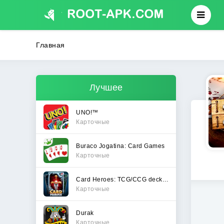
Главная
Лучшее
UNO!™
Карточные
Buraco Jogatina: Card Games
Карточные
Card Heroes: TCG/CCG deck Wars
Карточные
Durak
Карточные