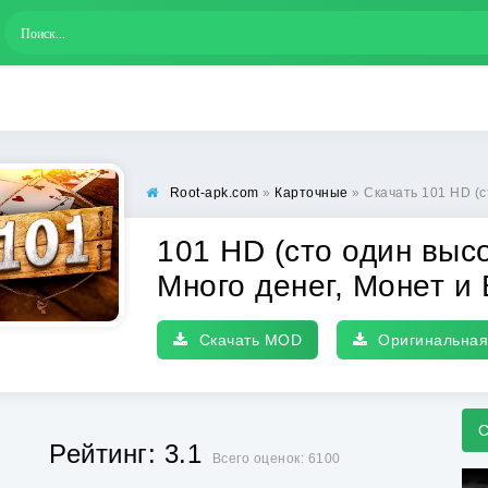
Root-apk.com
»
Карточные
» Скачать 101 HD (сто один в
101 HD (сто один выс
Много денег, Монет и 
Скачать MOD
Оригинальная
С
Рейтинг: 3.1
Всего оценок: 6100