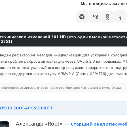
Мы в социальных сет
технических изменений 101 HD (сто один высокой четкости
 2851)
веден рефакторинг методов инициализации для ускорения холодного
ена проблема сброса авторизации через OAuth 2.0 на прошивках MI
авлен интеллектуальный инжектор ресурсов: теперь контент подгр
дрена поддержка архитектуры ARMv9-A (Cortex-X2/A710) для флагм
 сформирован автоматически после верификации контрольных сумм билда.
РЕНО ROOT-APK SECURITY
Александр «Root»
—
Старший аналитик мо