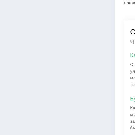
очер
О
ч
К
С 
ул
мо
ты
Б
Ка
ми
за
бы