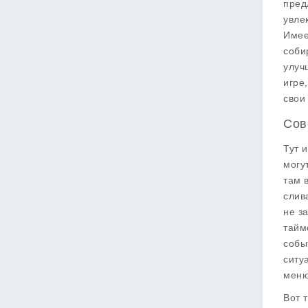
пред
увле
Имее
соби
улуч
игре
свои
Сов
Тут 
могу
там 
слив
не з
тайм
собы
ситу
меню
Вот 