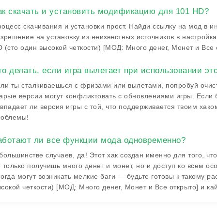
ак скачать и установить модификацию для 101 HD?
оцесс скачивания и установки прост. Найди ссылку на мод в и
зрешение на установку из неизвестных источников в настройках
 (сто один высокой четкости) [МОД: Много денег, Монет и Все 
то делать, если игра вылетает при использовании эт
ли ты сталкиваешься с фризами или вылетами, попробуй очист
арые версии могут конфликтовать с обновлениями игры. Если 
впадает ли версия игры с той, что поддерживается твоим хако
роблемы!
аботают ли все функции мода одновременно?
большинстве случаев, да! Этот хак создан именно для того, ч
 только получишь много денег и монет, но и доступ ко всем ос
огда могут возникать мелкие баги — будьте готовы к такому ра
сокой четкости) [МОД: Много денег, Монет и Все открыто] и ка