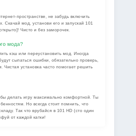
нтернет-пространстве, не забудь включить
. Скачай мод, установи его и запускай 101
открыто]! Чисто и без заморочек.
ого мода?
ить кэш или переустановить мод. Иногда
будут сыпаться ошибки, обязательно проверь,
м. Чистая установка часто помогает решить
тобы делать игру максимально комфортной. Ты
обенностям. Но всегда стоит помнить, что
складу. Так что врубайся в 101 HD (сто один
йфуй от каждой катки!