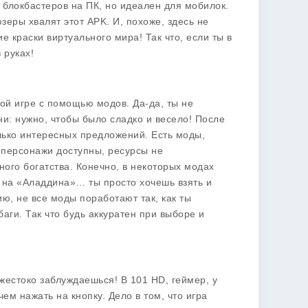
х блокбастеров на ПК, но идеален для мобилок.
юзеры хвалят этот APK. И, похоже, здесь не
е краски виртуального мира! Так что, если ты в
 руках!
этой игре с помощью
модов
. Да-да, ты не
: нужно, чтобы было сладко и весело! После
лько интересных предложений. Есть моды,
 персонажи доступны, ресурсы не
ного богатства. Конечно, в некоторых модах
 на «Аладдина»… ты просто хочешь взять и
ию, не все моды поработают так, как ты
аги. Так что будь аккуратен при выборе и
ы жестоко заблуждаешься! В
101 HD
, геймер, у
чем нажать на кнопку. Дело в том, что игра