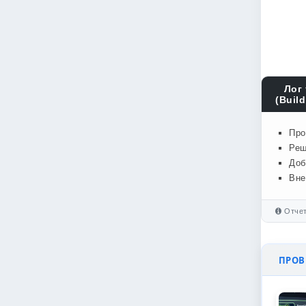
Лог 
(Build
Про
Реш
Доб
Вне
Отчет
ПРОВЕ