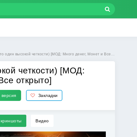
ысокой четкости) [МОД: Много денег, Монет и Все открыто] | Взлом 101 HD на Андроид
окой четкости) [МОД:
Все открыто]
 версия
Закладки
криншоты
Видео