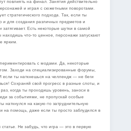
огут повлиять на финал. Занятия действительно
 персонажей и играя с сюжетными поворотами.
ет стратегического подхода. Так, если ты
о и для создания различных предметов и
 затягивает. Есть некоторые шутки в самой
ты находишь что-то ценное, персонажи запускают
е ярким.
спериментировать с модами. Да, некоторые
другом. Заходи на специализированные форумы,
И если ты наткнешься на челлендж — не беги
вься!
Сохраняй
свой прогресс в разные слоты, и
аз, когда ты проходишь уровень, заноси в
еди за событиями, не пропускай особые
ты наткнулся на какую-то затруднительную
и на помощь, даже если ты просто заблудился в
 статье. Не забудь, что игра — это в первую