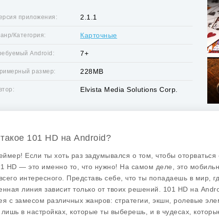
2.1.1
ерсия приложения:
Карточные
анр/Категория:
7+
ребуемый Android:
228MB
римерный размер:
Elvista Media Solutions Corp.
втор:
 такое 101 HD на Android?
геймер! Если ты хоть раз задумывался о том, чтобы оторваться 
01 HD — это именно то, что нужно! На самом деле, это мобиль
всего интересного. Представь себе, что ты попадаешь в мир, где
енная линия зависит только от твоих решений.
101 HD
на Andro
ея с замесом различных жанров: стратегии, экшн, ролевые эле
 лишь в настройках, которые ты выберешь, и в чудесах, которы