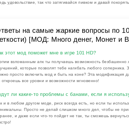
едь удовольствие, так что затягивайся пивком и давай покорят
тветы на самые жаркие вопросы по 10
еткости) [МОД: Много денег, Монет и В
ак этот мод поможет мне в игре 101 HD?
этим взломанным апк ты получаешь возможность безбашенно л
учшений, которые позволят тебе нагибать любого соперника. З
жно просто включить мод и быть на коне? Эта модификация дае
 откроешь все уровни и возможности мгновенно!
удут ли какие-то проблемы с банами, если я использ
к и в любом другом моде, риск всегда есть, но если ты исполь
нимальны. Просто не делай слишком много дел, чтобы не при
ранее, и даже если что-то пойдет не так, ты сможешь вернутьс
стро!