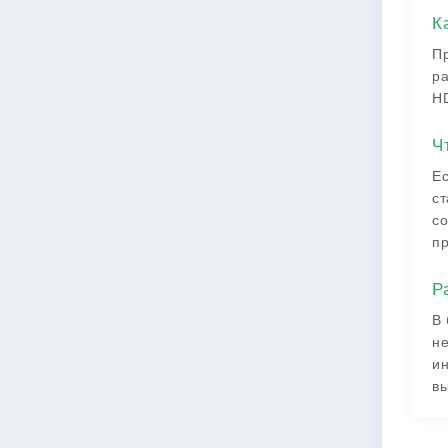
К
Пр
ра
HD
Ч
Ес
ст
со
п
Р
В 
не
ин
вы