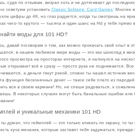
шь, судя по отзывам, визуал хоть и не дотягивает до последни
но советуем установить
Classic Solitaire: Card Games
. Многие 
ухли цифры до 4K, но глаз радуется, когда ты смотришь на ярки
ках чего-то крутого — тысяча и один шанс на Hd у тебя прямо в
 найти моды для 101 HD?
рь, давай поговорим о том, как можно прокачать свой опыт в 
шался, в нашем любимом мире моды — это как шоколад в жизни
рого просмотра на просторах интернета, я наткнулся на неско
рые открывают
всё
и сразу — просто рука не поднимается. Все
нчиваются, а деньги текут рекой, словно ты нашел источник веч
та функция
бесконечных денег
— такое себе плато из пародий
вить все в своем кармане! Но, не спеши радоваться, к сожален
аешь. В некоторых случаях могут быть банальные ошибки или б
ивании!
мплей и уникальные механики 101 HD
 ты думал, что геймплей — это только кликать по экрану, то т
 есть куча механик, которые заставят тебя задуматься, прежде 