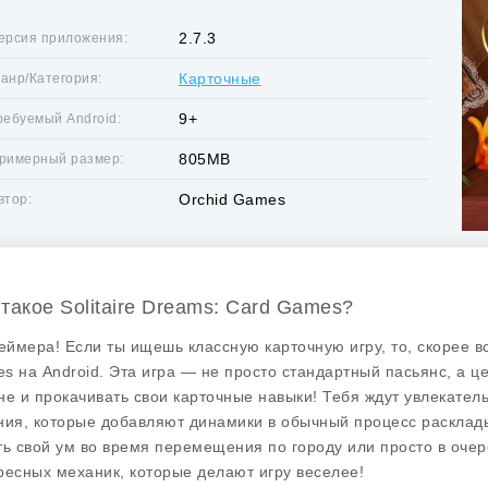
2.7.3
ерсия приложения:
Карточные
анр/Категория:
9+
ребуемый Android:
805MB
римерный размер:
Orchid Games
втор:
 такое Solitaire Dreams: Card Games?
геймера! Если ты ищешь классную карточную игру, то, скорее в
es
на Android. Эта игра — не просто стандартный пасьянс, а ц
не и прокачивать свои карточные навыки! Тебя ждут увлекател
ния, которые добавляют динамики в обычный процесс расклады
ть свой ум во время перемещения по городу или просто в очере
ресных механик, которые делают игру веселее!