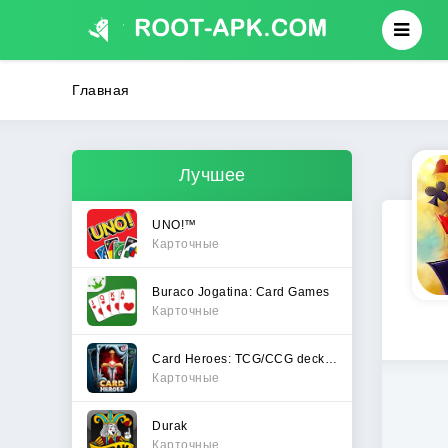
Главная
Лучшее
UNO!™
Карточные
Buraco Jogatina: Card Games
Карточные
Card Heroes: TCG/CCG deck Wars
Карточные
Durak
Карточные