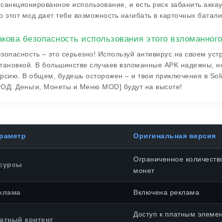
санкционированное использование, и есть риск забанить аккау
о этот мод дает тебе возможность нагибать в карточных батали
акова безопасность использования этого взломанног
зопасность – это серьезно! Используй антивирус на своем уст
тановкой. В большинстве случаев взломанные APK надежны, но
рсию. В общем, будешь осторожен – и твои приключения в Sol
ОД: Деньги, Монеты и Меню MOD] будут на высоте!
раметр
Оригинальная версия
Ограниченное количество
сурсы
монет
клама
Включена реклама
Доступ к платным элеме
атный контент