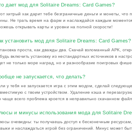
то дает мод для Solitaire Dreams: Card Games?
от хитрый хак дарит тебе безграничные деньги и монеты, что 
ины. Не трать время на фарм и наслаждайся каждым моменто
ожешь открывать карты и уровни на полной скорости!
ак установить мод для Solitaire Dreams: Card Games?
тановка проста, как дважды два. Скачай взломанный APK, откр
будь включить установку из нестандартных источников в настро
ет не только море наград, но и разнообразие поигровых фише
ообще не запускается, что делать?
ли у тебя не запускается игра с этим модом, сделай следующе
вместимую с твоим устройством. Удаление кэша и перезагрузк
 чаще всего проблема кроется в неправильно скачанном файле
люсы и минусы использования мода для Solitaire Dr
юсы очевидны: ты получаешь доступ к бесконечным ресурсам, 
выки и наслаждаться игрой без ограничений. Минус может быть