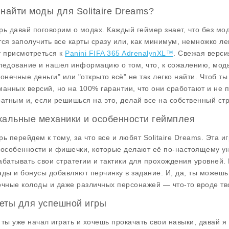
 найти моды для Solitaire Dreams?
рь давай поговорим о модах. Каждый геймер знает, что без мо
тся заполучить все карты сразу или, как минимум, немножко ле
т присмотреться к
Panini FIFA 365 AdrenalynXL™
. Свежая верси
ледование и нашел информацию о том, что, к сожалению,
моды
конечные деньги" или "открыто всё" не так легко найти. Чтоб т
манных версий, но на 100% гарантии, что они сработают и не п
ратным и, если решишься на это, делай все на собственный стр
кальные механики и особенности геймплея
рь перейдем к тому, за что все и любят
Solitaire Dreams
. Эта и
 особенности и фишечки, которые делают её по-настоящему ун
абатывать свои стратегии и тактики для прохождения уровней
ады и бонусы добавляют перчинку в задание. И, да, ты можешь
очные колоды и даже различных персонажей — что-то вроде тво
еты для успешной игры
 ты уже начал играть и хочешь прокачать свои навыки, давай я