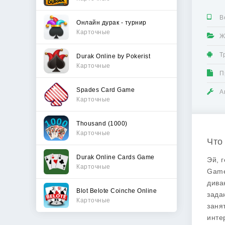
В
Онлайн дурак - турнир
Карточные
Ж
Т
Durak Online by Pokerist
Карточные
П
Spades Card Game
А
Карточные
Thousand (1000)
Карточные
Что
Durak Online Cards Game
Эй, 
Карточные
Gam
дива
Blot Belote Coinche Online
зада
Карточные
заня
инте