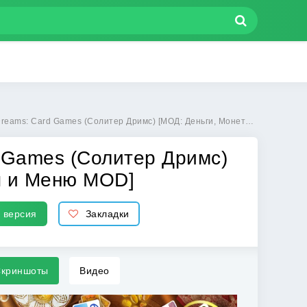
mes (Солитер Дримс) [МОД: Деньги, Монеты и Меню MOD] | Взлом Solitaire Dreams: Card Games на Андроид
d Games (Солитер Дримс)
ы и Меню MOD]
 версия
Закладки
криншоты
Видео