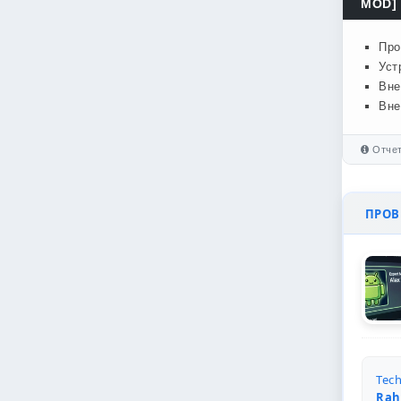
MOD] 
Про
Уст
Вне
Вне
Отчет
ПРОВЕ
Tech
Rah