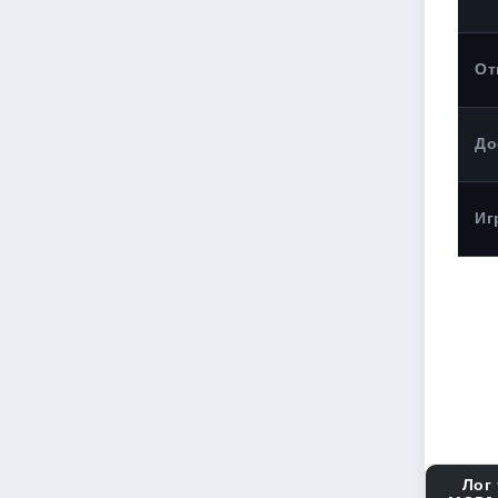
От
До
Иг
Лог 