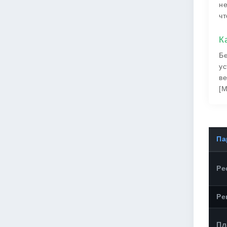
не
чт
К
Бе
ус
ве
[М
Па
Ре
Ре
Пл