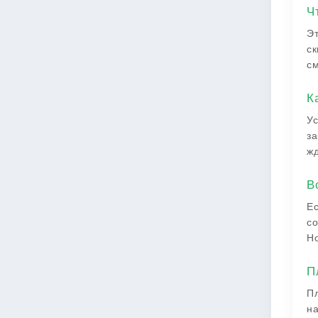
Ч
Эт
ск
см
К
Ус
за
жд
В
Ес
со
Но
П
Пл
на