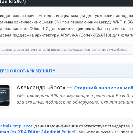
(Build 2867)
веден рефакторинг методов инициализации для ускорения холодного
ранены критические ошибки JNI при переключении между Wi-Fi и 5G
дрена система 'Ghost ID' для минимизации риска бана при использ
дрена поддержка архитектуры ARMv9-A (Cortex-X2/A710) для флагм
 сформирован автоматически после верификации контрольных сумм билда.
РЕНО ROOT-APK SECURITY
Александр «Root»
—
Старший аналитик мо
«Мы проверили APK на эмуляторе и реальном Pixel 8.
или скрытых подписок не обнаружено. Скрипт защит
nical Compliance:
Данная модификация соответствует стандартам 
man (ex-XDA Editor / Android Police)
. Мы используем V3 Signat