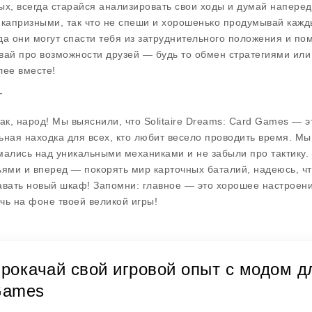
ых, всегда старайся анализировать свои ходы и думай наперед, 
 капризными, так что не спеши и хорошенько продумывай кажды
да они могут спасти тебя из затруднительного положения и пом
вай про возможности друзей — будь то обмен стратегиями или
лее вместе!
г
так, народ! Мы выяснили, что
Solitaire Dreams: Card Games
— эт
ьная находка для всех, кто любит весело проводить время. Мы
мались над уникальными механиками и не забыли про тактику. 
ьями и вперед — покорять мир карточных баталий, надеюсь, что
авать новый шкаф!
Запомни: главное — это хорошее настроени
чь на фоне твоей великой игры!
рокачай свой игровой опыт с модом для
ames