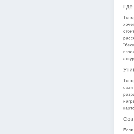
Где
Тепе
хоче
стои
расс
"бес
взло
акку
Уни
Тепе
свои
разр
нагр
карт
Сов
Если