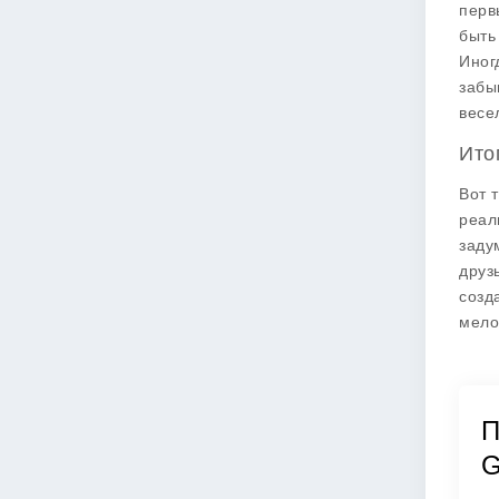
перв
быть
Иног
забы
весе
Ито
Вот 
реал
заду
друз
созд
мело
П
G