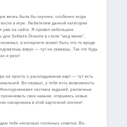
дов жизнь была бы скучнее, особенно когда
гкости в игре. Любителям данной категории
я уже на сайте. Я провел небольшое
 для Solitaire Dreams
в стиле "мод меню",
ы понимал, в интернете может быть что-то вроде
одхватишь вирус — тут не скажешь. Так что будь
ах и риск!
гра не просто о раскладывании карт — тут есть
икальной. Во-первых, у тебя есть возможность
. Многоуровневая система заданий, различные
 прокачивать свои навыки, открывать новые
их напарников в этой карточной эпопее!
 дам тебе несколько полезных советов. Во-