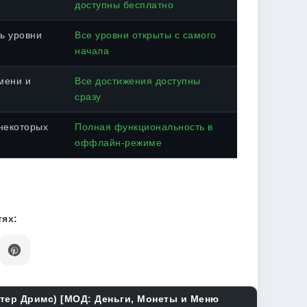
доступны бесплатно
ь уровни
Все уровни открыты с самого
начала
мени и
Все достижения доступны
сразу
некоторых
Полная функциональность в
оффлайн-режиме
ях:
итер Дримс) [МОД: Деньги, Монеты и Меню