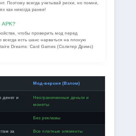
нт. Поэтому всегда учитывай риски, но помни,
ях как никогда ранее!
о APK?
ройстве, чтобы проверить мод перед
 всегда есть шанс нарваться на плохую
itaire Dreams: Card Games (Солитер Дримс)
Мод-версия (Взлом)
 денег и
Неограниченные деньги и
монеты
Без рекламы
нтам за
Все платные элементы