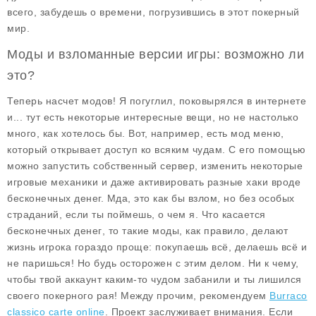
всего, забудешь о времени, погрузившись в этот покерный
мир.
Моды и взломанные версии игры: возможно ли
это?
Теперь насчет модов! Я погуглил, поковырялся в интернете
и... тут есть некоторые интересные вещи, но не настолько
много, как хотелось бы. Вот, например, есть
мод меню
,
который открывает доступ ко всяким чудам. С его помощью
можно запустить собственный сервер, изменить некоторые
игровые механики и даже активировать разные хаки вроде
бесконечных денег. Мда, это как бы взлом, но без особых
страданий, если ты поймешь, о чем я.
Что касается
бесконечных денег
, то такие моды, как правило, делают
жизнь игрока гораздо проще: покупаешь всё, делаешь всё и
не паришься! Но будь осторожен с этим делом. Ни к чему,
чтобы твой аккаунт каким-то чудом забанили и ты лишился
своего покерного рая! Между прочим, рекомендуем
Burraco
classico carte online
. Проект заслуживает внимания. Если