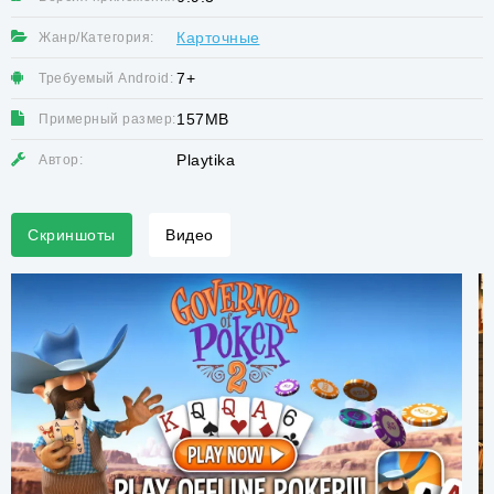
Карточные
Жанр/Категория:
7+
Требуемый Android:
157MB
Примерный размер:
Playtika
Автор:
Скриншоты
Видео