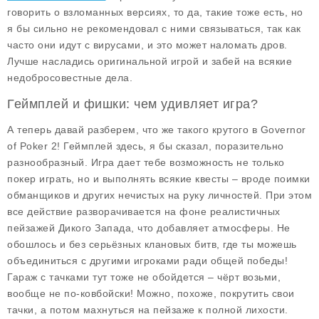
говорить о взломанных версиях, то да, такие тоже есть, но
я бы сильно не рекомендовал с ними связываться, так как
часто они идут с вирусами, и это может наломать дров.
Лучше насладись оригинальной игрой и забей на всякие
недобросовестные дела.
Геймплей и фишки: чем удивляет игра?
А теперь давай разберем, что же такого крутого в Governor
of Poker 2! Геймплей здесь, я бы сказал, поразительно
разнообразный. Игра дает тебе возможность не только
покер играть, но и выполнять всякие квесты – вроде поимки
обманщиков и других нечистых на руку личностей.
При этом
все действие разворачивается на фоне реалистичных
пейзажей Дикого Запада,
что добавляет атмосферы. Не
обошлось и без серьёзных клановых битв, где ты можешь
объединиться с другими игроками ради общей победы!
Гараж с тачками тут тоже не обойдется – чёрт возьми,
вообще не по-ковбойски! Можно, похоже, покрутить свои
тачки, а потом махнуться на пейзаже к полной лихости.