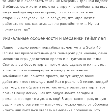
то можете и схлопотать такой же махровый тройной подвох!
В общем, если хотите поломать игру и попробовать на вкус
какую-нибудь версию покруче, то стоит поискать на
сторонних ресурсах. Но не забудьте, что игра может
работать не так, как замышляли разработчики… Ну, вы
понимаете, да?
Уникальные особенности и механики геймплея
Ладно, пришло время поразбирать, чем же эта
Scala 40
Online
так привлекательна для геймеров! Для начала, сама
механика игры достаточно проста и интуитивно понятна.
Сначала вы берете карты, потом выкладываете их на стол,
а потом ловко маневрируете между возможными
комбинациями. Кажется просто, но тут каждое ваше
действие имеет последствия! Как в реальной жизни: каждый
раз, когда вы обдумываете, как лучше разыграть карту, все
помнят вашу логику. Так что обдумывайте загадки и
романы, прежде чем делать ход! В игре также присутствуют
различные стратегии — например, можно чисто от обороны
играть или пытаться угадать намерения соперника, что