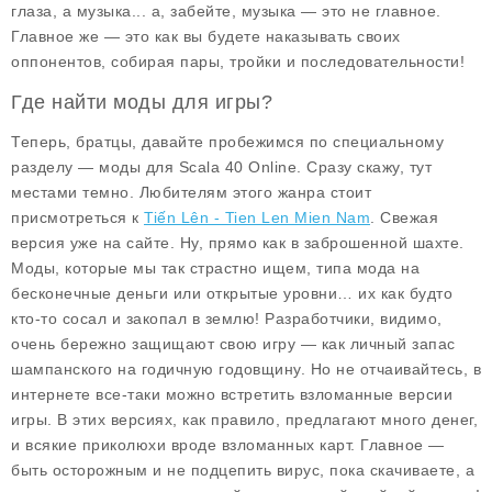
глаза, а музыка... а, забейте, музыка — это не главное.
Главное же — это как вы будете наказывать своих
оппонентов, собирая пары, тройки и последовательности!
Где найти моды для игры?
Теперь, братцы, давайте пробежимся по специальному
разделу —
моды для Scala 40 Online
. Сразу скажу, тут
местами темно. Любителям этого жанра стоит
присмотреться к
Tiến Lên - Tien Len Mien Nam
. Свежая
версия уже на сайте. Ну, прямо как в заброшенной шахте.
Моды, которые мы так страстно ищем, типа мода на
бесконечные деньги или открытые уровни… их как будто
кто-то сосал и закопал в землю! Разработчики, видимо,
очень бережно защищают свою игру — как личный запас
шампанского на годичную годовщину. Но не отчаивайтесь, в
интернете все-таки можно встретить взломанные версии
игры. В этих версиях, как правило, предлагают много денег,
и всякие приколюхи вроде взломанных карт. Главное —
быть осторожным и не подцепить вирус, пока скачиваете, а