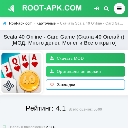
Root-apk.com
»
Карточные
» Скачать Scala 40 Online - Card Game (Скала 40 Онлайн) [МОД: Много денег, Монет и Все открыто] | Взлом Scala 40 Online - Card Game на Андроид
Scala 40 Online - Card Game (Скала 40 Онлайн)
[МОД: Много денег, Монет и Все открыто]
Скачать MOD
Оригинальная версия
Закладки
Рейтинг: 4.1
Всего оценок: 5500
2.3.6
Версия приложения: