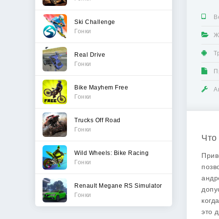
В
Ski Challenge
Гонки
Ж
Т
Real Drive
Гонки
П
Bike Mayhem Free
А
Гонки
Trucks Off Road
Гонки
Что 
Wild Wheels: Bike Racing
Прив
Гонки
позв
андр
Renault Megane RS Simulator
допу
Гонки
когд
это 