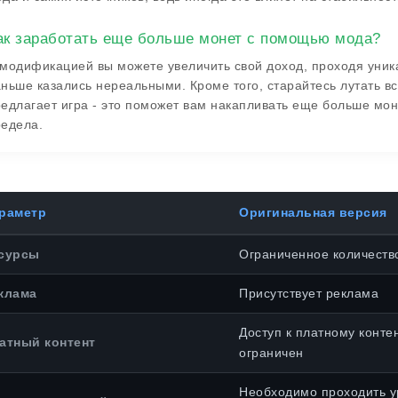
ак заработать еще больше монет с помощью мода?
модификацией вы можете увеличить свой доход, проходя уник
ньше казались нереальными. Кроме того, старайтесь лутать в
едлагает игра - это поможет вам накапливать еще больше мон
едела.
раметр
Оригинальная версия
сурсы
Ограниченное количеств
клама
Присутствует реклама
Доступ к платному конте
атный контент
ограничен
Необходимо проходить у