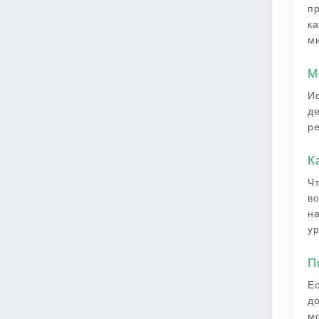
пр
ка
м
М
Ис
де
ре
К
Чт
во
на
ур
П
Ес
до
мо