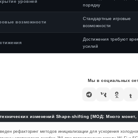
крытие уровней
порядку
Стандартные игровые
ровые возможности
возможности
Достижения требуют вре
стижения
усилий
Мы в социальных сет
технических изменений Shape-shifting [МОД: Много монет,
веден рефакторинг методов инициализации для ускорения холодного