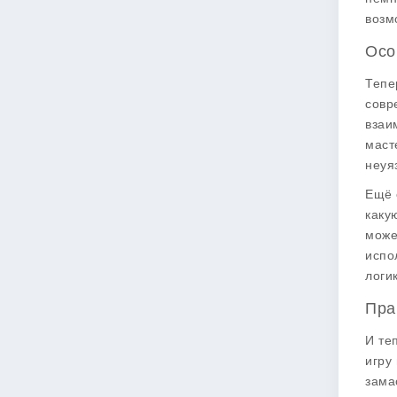
возм
Осо
Тепе
совр
взаи
маст
неуя
Ещё 
каку
може
испо
логи
Пра
И те
игру
зама