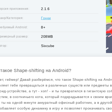
2.1.6
ерсия приложения:
Гонки
анр/Категория:
8+
ребуемый Android:
208MB
римерный размер:
Sixcube
втор:
такое Shape-shifting на Android?
ет, геймер! Давай разберёмся, что такое
Shape-shifting
на Andro
оляет тебе превращаться в различных существ или предметы в 
оид-устройстве, а тут - хоп! - и ты превратился в гигантскую с
стим, в охотничьего кота, который подкрадывается к своим враг
а ты на одной минуте аккуратный офисный работник, а в другой
добавляет особую динамику в игру и позволяет прокачивать св