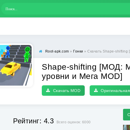
Root-apk.com
»
Гонки
» Скачать Shape-shifting [МОД: М
Shape-shifting [МОД: 
уровни и Мега MOD]
Скачать MOD
Оригинальная
С
Рейтинг: 4.3
Всего оценок: 6000