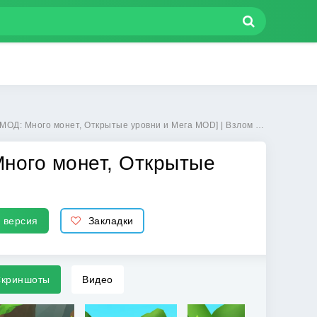
ного монет, Открытые уровни и Мега MOD] | Взлом Shape-shifting на Андроид
Много монет, Открытые
 версия
Закладки
криншоты
Видео