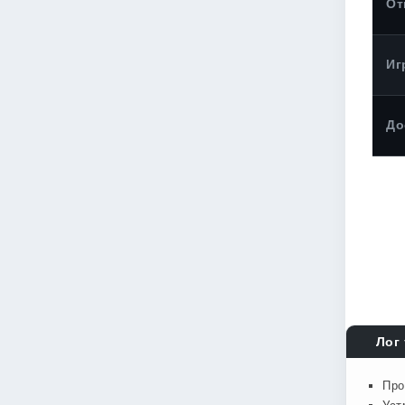
От
Иг
До
Лог 
Про