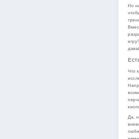
Но н
чтоб
трен
Вмес
разр
игру
дава
Ест
Что 
иссл
Напр
возм
перч
кноп
Да, 
вним
люби
немн