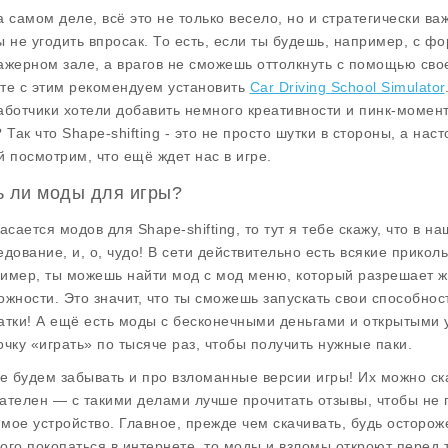
а самом деле, всё это не только весело, но и стратегически ва
ы не угодить впросак. То есть, если ты будешь, например, с фо
ажерном зале, а врагов не сможешь оттолкнуть с помощью своег
те с этим рекомендуем установить
Car Driving School Simulator
аботчики хотели добавить немного креативности и пинк-момент
? Так что
Shape-shifting
- это не просто шутки в стороны, а нас
й посмотрим, что ещё ждет нас в игре.
ь ли моды для игры?
касается
модов
для Shape-shifting, то тут я тебе скажу, что в 
едование, и, о, чудо! В сети действительно есть всякие прико
имер, ты можешь найти мод с
мод меню
, который разрешает 
ожности. Это значит, что ты сможешь запускать свои способнос
атки! А ещё есть моды с
бесконечными деньгами
и
открытыми 
очку «играть» по тысяче раз, чтобы получить нужные паки.
не будем забывать и про взломанные версии игры! Их можно ска
ателен — с такими делами лучше прочитать отзывы, чтобы не п
мое устройство. Главное, прежде чем скачивать, будь осторожен
ого покопаться в интернете, то моды и взломы откроют перед 