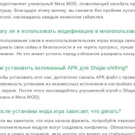
едоставляет уникальный Мега MOD, позволяющий нагибать пр
тушку. Благодаря этому взлому, вы сможете без проблем лута
иссии, наслаждаясь каждым моментом геймплея.
огу ли я использовать модификацию в многопользов
пользование хаков в многопользовательских играх всегда связ
ржать свои сейвы в безопасности и не терять прогресс, лучше
жимах. Но кто может устоять перед соблазном разорвать конку
ак установить взломанный APK для Shape-shifting?
обы установить этот хак, достаточно скачать APK файл с пров
зможность установки из неизвестных источников в настройках 
 экране. После этого наслаждайтесь улучшенной игрой с Shape
овни и Мега MOD].
осле установки мода игра зависает, что делать?
ли вы заметили, что игра начала фризить, попробуйте перезап
полнительные модули могут создавать конфликты. Обязательно
да и самих источников, ведь иногда это влияет на стабильност