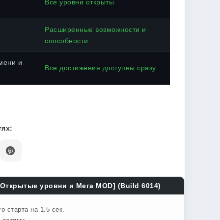
Все уровни открыты
Расширенные возможности и
способности
мени и
Все достижения доступны сразу
ях:
 Открытые уровни и Мега MOD] (Build 6014)
 старта на 1.5 сек.