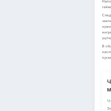
Напо
гейм
След
экип
нужн
ингр
шутк
В об
насл
пуск
Ч
м
Ч
Эт