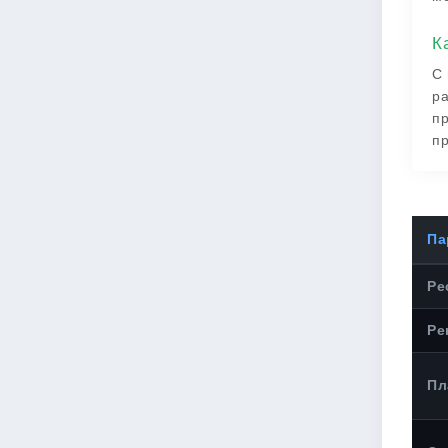
К
С 
ра
пр
пр
Па
Ре
Ре
Пл