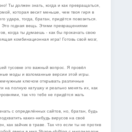
жно! Ты должен знать, когда и как превращаться,
рмой, которая весит меньше, чем твоя гиря в
о удара, тогда, братан, придётся повозиться.
. Это годная вещь. Этими превращениями
ов, когда ты думаешь - как бы прокачать свою
тоящая комбинационная игра! Готовь свой мозг,
нашей тусовке это важный вопрос. Я провёл
льные моды и взломанные версии этой игры.
жемчужным ключом открывать различные
ти на полную катушку и реально менять их, как
уровнями
, так что тебе не придётся жать
чать с определённых сайтов, но, братан, будь
одхватить каких-нибудь вирусов на своё
, как зайчик в траве. Так что если ты не против
тобой двери в мир
Shape-shifting
с миллиардом