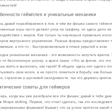
ожностей!
бенности геймплея и уникальные механики
рь давай поразбираемся в том, в чём же фишка самого
геймпл
еменные игры часто делают упор на графику, но здесь дело не 
модействии с миром. Как только ты научишься правильно испо
ером виртуозного управления. Разные формы предоставляют те
звимым, а кто-то - быстровозможным в плане укрытий и атак.
одна уникальная механика - это возможность запутать врагов.
ю-то бесполезную штучку, а враги такие: «Что за фигня, это чт
шь взять и выскочить, как герой! В общем, здесь нет одного пл
льзовать свои мозги, а не просто ломиться в борьбу, как боль
ки, стратегии и шутливой находчивости, так что держись крепче
ктические советы для геймеров
перь, когда мы уже разобрали все эти фишки, давай я тебе дам
 в
Shape-shifting
. Первое, что стоит сделать, так это исследова
скированными формами! Бывает, что за углом прятется какой-т