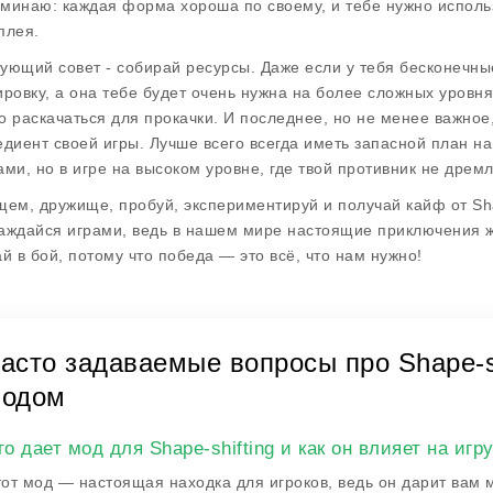
минаю: каждая форма хороша по своему, и тебе нужно исполь
плея.
ующий совет - собирай ресурсы. Даже если у тебя бесконечные
ировку, а она тебе будет очень нужна на более сложных уровня
о раскачаться для прокачки. И последнее, но не менее важное
едиент своей игры. Лучше всего всегда иметь запасной план на
ами, но в игре на высоком уровне, где твой противник не дремл
щем, дружище, пробуй, экспериментируй и получай кайф от
Sh
аждайся играми, ведь в нашем мире настоящие приключения жд
ай в бой, потому что победа — это всё, что нам нужно!
асто задаваемые вопросы про Shape-sh
одом
то дает мод для Shape-shifting и как он влияет на игр
от мод — настоящая находка для игроков, ведь он дарит вам 