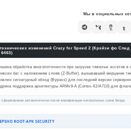
Мы в социальных сет
технических изменений Crazy for Speed 2 (Крэйзи фо Спид 
 6463)
чшена обработка многопоточности при загрузке тяжелых ассетов в
иксен баг с наложением слоев (Z-Buffer), вызывавший мерцание те
овлен сигнатурный обход (Bypass) для последней версии серверног
дрена поддержка архитектуры ARMv9-A (Cortex-X2/A710) для флагм
 сформирован автоматически после верификации контрольных сумм билда.
РЕНО ROOT-APK SECURITY