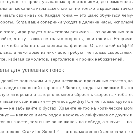
 что нужно: от трасс, усыпанных препятствиями, до возможност
альная механика
игры заключается не только в красивых тачка
ачивать свои навыки. Каждая гонка — это шанс обучиться чему
вороты. Когда ваши соперники уходят в далекие часы, использ
е этого, игра радует множеством режимов — от одиночных гоно
вайте, что тут важна не только скорость, но и тактика. Наприм
нт, чтобы обогнать соперника на финише. О, это такой кайф! И
альна, а некоторые из них часто требуют не только скоростных 
ухе, избегая самолетов, вертолетов и прочих небожителей.
еты для успешных гонок
, давайте подытожим и я дам несколько практичных
советов
, к
да следите за своей скоростью! Знаете, когда ты слишком быст
стую интересно и выгодно немного сбросить скорость, чтобы ле
ачивайте свои навыки — учитесь дрифту! Он не только круто вы
е — не забывайте о бустах! Храните нитро на критические мом
бонус — неплохо иметь рядом несколько лайфхаков от других 
тов вы знаете, тем выше ваши шансы на победу, а значит — на
че говоря,
Crazy for Speed 2
— это намастенный адреналин, кот