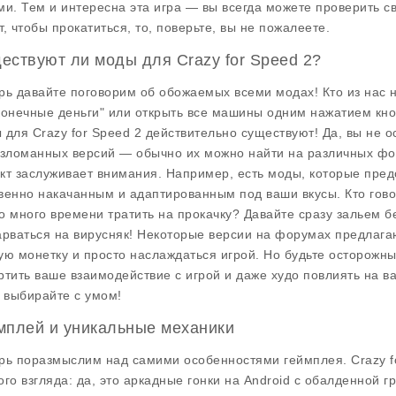
ми. Тем и интересна эта игра — вы всегда можете проверить св
т, чтобы прокатиться, то, поверьте, вы не пожалеете.
ествуют ли моды для Crazy for Speed 2?
рь давайте поговорим об обожаемых всеми модах! Кто из нас 
конечные деньги" или открыть все машины одним нажатием кн
ы для
Crazy for Speed 2
действительно существуют! Да, вы не 
взломанных версий — обычно их можно найти на различных фор
кт заслуживает внимания. Например, есть моды, которые пред
венно накачанным и адаптированным под ваши вкусы. Кто говор
о много времени тратить на прокачку? Давайте сразу зальем бе
арваться на вирусняк! Некоторые версии на форумах предлаг
ую монетку и просто наслаждаться игрой. Но будьте осторожны,
ртить ваше взаимодействие с игрой и даже худо повлиять на ва
, выбирайте с умом!
мплей и уникальные механики
рь поразмыслим над самими
особенностями геймплея
. Crazy 
ого взгляда: да, это аркадные гонки на Android с обалденной 