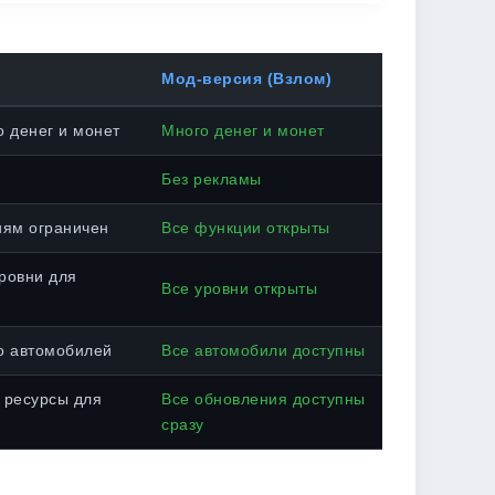
Мод-версия (Взлом)
 денег и монет
Много денег и монет
Без рекламы
иям ограничен
Все функции открыты
ровни для
Все уровни открыты
о автомобилей
Все автомобили доступны
 ресурсы для
Все обновления доступны
сразу