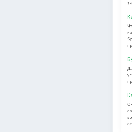
эк
К
Чт
из
Sp
пр
Б
Да
ус
пр
К
Ск
св
во
от