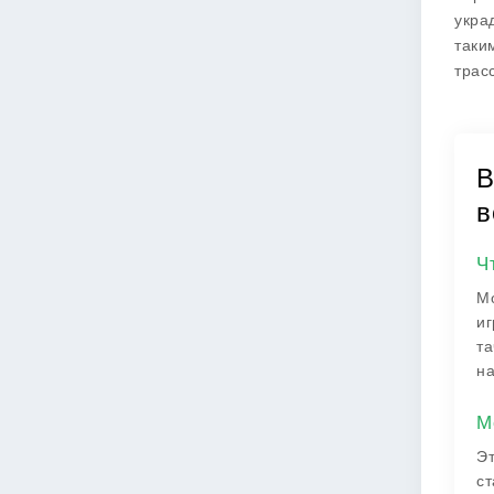
укра
таки
трас
В
в
Ч
Мо
иг
та
на
М
Эт
ст