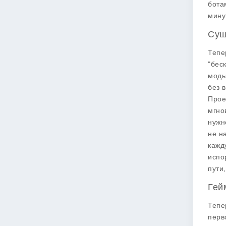
бота
мину
Сущ
Тепе
"бес
мод
без 
Прое
мгно
нужн
не н
кажд
испо
пути
Гей
Тепе
перв