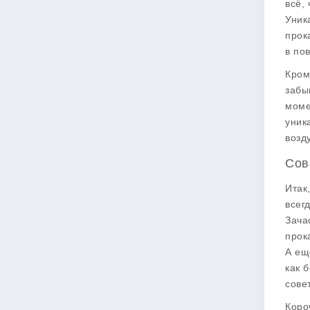
всё,
Уник
прок
в по
Кром
забы
моме
уник
возд
Сов
Итак
всег
Зача
прок
А ещ
как 
сове
Коро