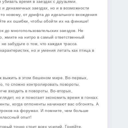
и убивать время в заездах с друзьями.
х и динамичных заездах, но и в возможности
-то новому, от дрифта до идеального вхождения
уйте их ошибки, чтобы обойти их на финише!
к до многопользовательских заездов. Не
ер, жмите на нитро в самый ответственный
 не забудьте о том, что каждая трасса
характеристик, но и умения летать как птица в
ак выжить в этом бешеном мире. Во-первых,
ро, то сложно контролировать повороты.
гче входить в повороты. Во-вторых,
глядит, но и помогает экономить время в гонках.
енты, когда оппоненты начинают вас обгонять. А
игроков на форумах. И помните, чем больше
 классный опыт!
орый точно стоит всех усилий. Гоняйте,