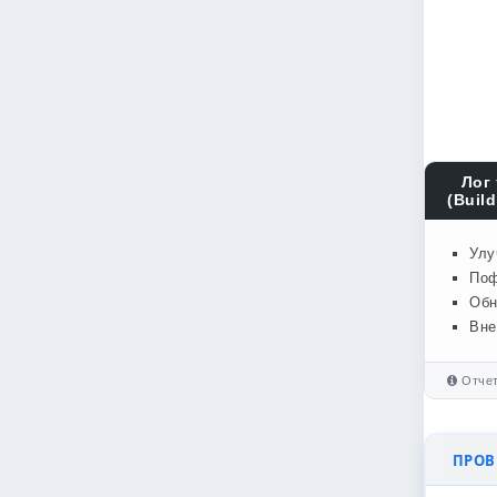
Лог 
(Build
Улу
Поф
Обн
Вне
Отчет
ПРОВЕ