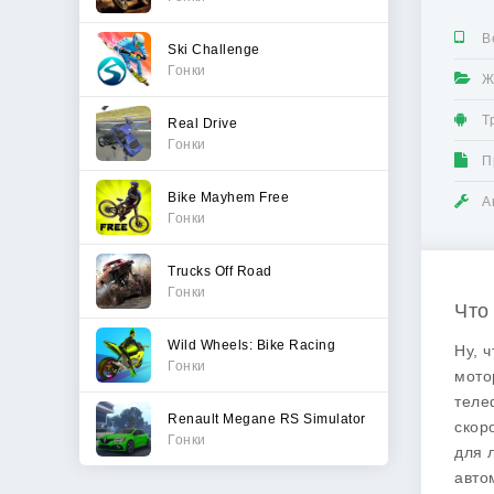
В
Ski Challenge
Гонки
Ж
Т
Real Drive
Гонки
П
Bike Mayhem Free
А
Гонки
Trucks Off Road
Гонки
Что
Wild Wheels: Bike Racing
Ну, 
Гонки
мото
теле
Renault Megane RS Simulator
скор
Гонки
для 
авто