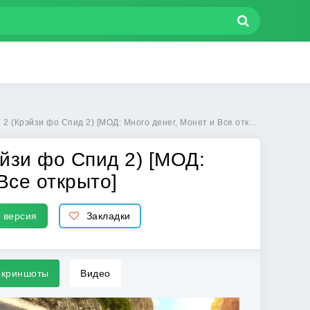
 Спид 2) [МОД: Много денег, Монет и Все открыто] | Взлом Crazy for Speed 2 на Андроид
эйзи фо Спид 2) [МОД:
Все открыто]
 версия
Закладки
криншоты
Видео