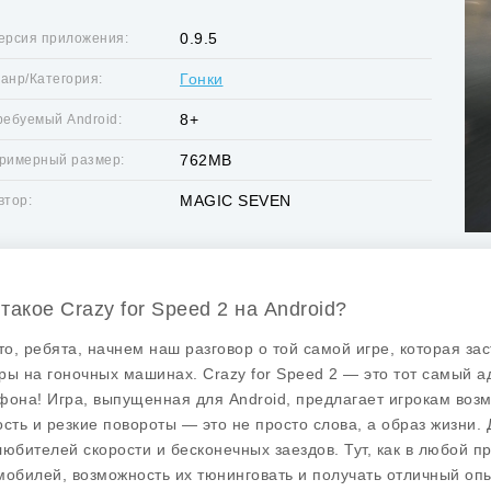
0.9.5
ерсия приложения:
Гонки
анр/Категория:
8+
ребуемый Android:
762MB
римерный размер:
MAGIC SEVEN
втор:
 такое Crazy for Speed 2 на Android?
что, ребята, начнем наш разговор о той самой игре, которая з
ры на гоночных машинах.
Crazy for Speed 2
— это тот самый ад
фона! Игра, выпущенная для Android, предлагает игрокам возм
ость и резкие повороты — это не просто слова, а образ жизни.
любителей скорости и бесконечных заездов. Тут, как в любой п
мобилей, возможность их тюнинговать и получать отличный оп