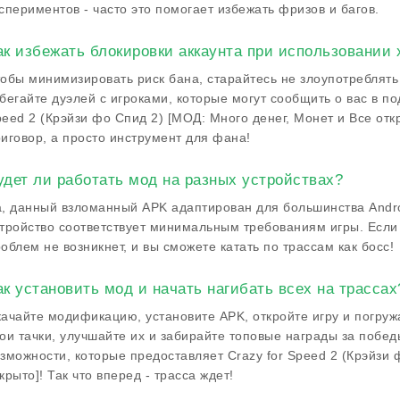
спериментов - часто это помогает избежать фризов и багов.
ак избежать блокировки аккаунта при использовании 
обы минимизировать риск бана, старайтесь не злоупотреблят
бегайте дуэлей с игроками, которые могут сообщить о вас в п
eed 2 (Крэйзи фо Спид 2) [МОД: Много денег, Монет и Все откр
иговор, а просто инструмент для фана!
удет ли работать мод на разных устройствах?
, данный взломанный APK адаптирован для большинства Androi
тройство соответствует минимальным требованиям игры. Если 
облем не возникнет, и вы сможете катать по трассам как босс!
ак установить мод и начать нагибать всех на трассах
ачайте модификацию, установите APK, откройте игру и погруж
ои тачки, улучшайте их и забирайте топовые награды за побед
зможности, которые предоставляет Crazy for Speed 2 (Крэйзи 
крыто]! Так что вперед - трасса ждет!