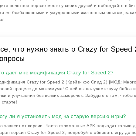
дите почетное первое место у своих друзей и побеждайте в бит
ми же безбашенными и умудренными жизненным опытом, каким 
се!
се, что нужно знать о Crazy for Speed 
опросы
то дает мне модификация Crazy for Speed 2?
дификация Crazy for Speed 2 (Крэйзи фо Спид 2) [МОД: Много 
ровой процесс до максимума! С ней вы получаете кучу бабла и
чки и улучшения без всяких заморочек. Забудьте о том, чтобы 
 старте!
огу ли я установить мод на старую версию игры?
о зависит от версии. Часто взломанные APK подходят только 
арая версия Crazy for Speed 2, попробуйте обновить игру до п