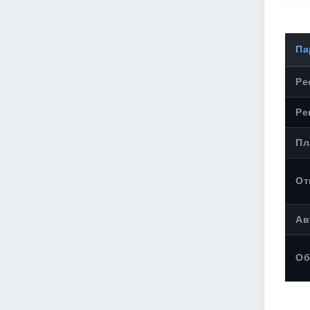
Па
Ре
Ре
Пл
От
Ав
Об