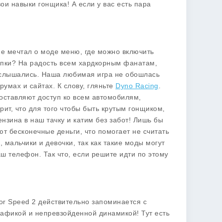
ои навыки гонщика! А если у вас есть пара
не мечтал о
моде меню
, где можно включить
опки? На радость всем хардкорным фанатам,
ослышались. Наша любимая игра не обошлась
умах и сайтах. К слову, гляньте
Dyno Racing
.
оставляют доступ ко всем автомобилям,
ит, что для того чтобы быть крутым гонщиком,
нзина в наш тачку и катим без забот! Лишь бы
ают
бесконечные деньги
, что помогает не считать
 мальчики и девочки, так как такие моды могут
ш телефон. Так что, если решите идти по этому
for Speed 2 действительно запоминается с
графикой и непревзойденной динамикой! Тут есть