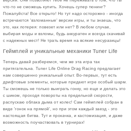
версии. Они позволяют тебе не переживать о том, что ты
что-то не сможешь купить. Хочешь супер тюнинг?
Пожалуйста! Все открыто! Но тут надо осторожно - иногда
встречаются 'взломанные' версии игры, и ты знаешь, что
это, как лотерея: повезет или нет? В любом случае,
выбирая моды и взломы, будь аккуратен и всегда скачивай
с надежных мест! Не трать время на всякие несуразицы!
Геймплей и уникальные механики Tuner Life
Теперь давай разберемся, чем же эта игра так
притягательна.
Tuner Life Online Drag Racing
предлагает
нам совершенно уникальный опыт. Во-первых, тут есть
дрифтовые элементы, которые придают игре особый шарм.
Ты сможешь не только выиграть гонку, но еще и делать это
с шиком, проходя повороты на предельной скорости,
распускаю облака дыма от колес! Сам геймплей собран в
виде 'гонок на прямой', но при этом каждый заезд - это
настоящая битва. Тут и прокачка, и кастомизация, и даже
возможность поучаствовать в турнирах!