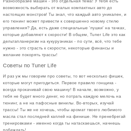
Разнообразие машин - это отдельная тема! У тебя есть
возможность выбирать от малых компактных авто до
настоящих монстров! Ты знал, что каждый авто уникален, и
его тюнинг может привести к совершенно новому стилю
управления? Да, есть даже специальные 'пушки' на тачках,
которые добавляют к скорости! В общем, Tuner Life это как
дельтапланеризм на кукурузниках - по сути, всё, что тебе
нужно - это страсть к скорости, некоторые финансы и
желание покорять трассы!
Советы по Tuner Life
И раз уж мы говорим про советы, то вот несколько фишек,
которые могут пригодиться. Первое правило гонщика -
всегда прокачивай свою машину! В начале, возможно, у
тебя не будет много денег, но потрать каждую мелочь на
тюнинг, а не на пафосные винилы. Во-вторых, изучай
трассы! Ты же не хочешь, чтобы аромат твоего любимого
масла стал последней каплей на финише. Не пренебрегай
тренировками - именно когда ты натаскаешься, начнешь
побеждать!