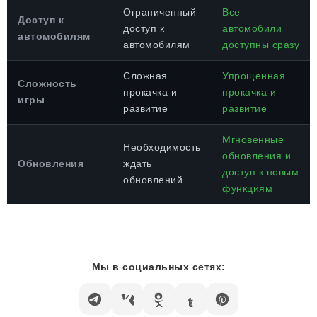
Ограниченный
Все
Доступ к
доступ к
автомобили
автомобилям
автомобилям
доступны сразу
Сложная
Упрощенная
Сложность
прокачка и
прокачка и
игры
развитие
развитие
Мгновенные
Необходимость
обновления и
Обновления
ждать
доступ к новым
обновлений
функциям
Мы в социальных сетях: