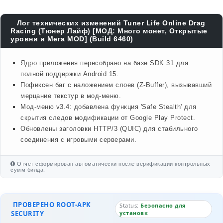
Лог технических изменений Tuner Life Online Drag
Racing (Тюнер Лайф) [МОД: Много монет, Открытые
уровни и Мега MOD] (Build 6460)
Ядро приложения пересобрано на базе SDK 31 для
полной поддержки Android 15.
Пофиксен баг с наложением слоев (Z-Buffer), вызывавший
мерцание текстур в мод-меню.
Мод-меню v3.4: добавлена функция 'Safe Stealth' для
скрытия следов модификации от Google Play Protect.
Обновлены заголовки HTTP/3 (QUIC) для стабильного
соединения с игровыми серверами.
Отчет сформирован автоматически после верификации контрольных
сумм билда.
ПРОВЕРЕНО ROOT-APK
Status:
Безопасно для
SECURITY
установк