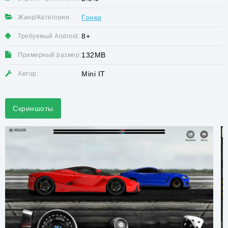
Гонки
Жанр/Категория:
8+
Требуемый Android:
132MB
Примерный размер:
Mini IT
Автор:
Скриншоты