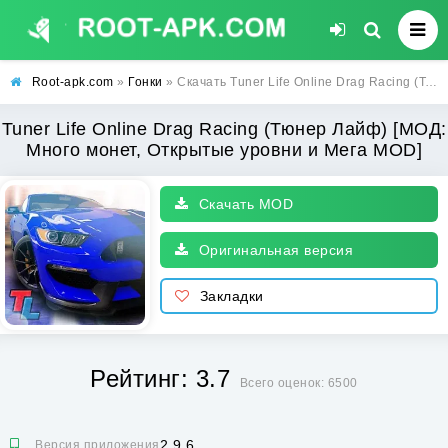
Root-apk.com
»
Гонки
» Скачать Tuner Life Online Drag Racing (Тюнер Лайф) [МОД: Много монет, Открытые уровни и Мега MOD] | Взлом Tuner Life Online Drag Racing на Андроид
Tuner Life Online Drag Racing (Тюнер Лайф) [МОД:
Много монет, Открытые уровни и Мега MOD]
Скачать MOD
Оригинальная версия
Закладки
Рейтинг: 3.7
Всего оценок: 6500
2.9.6
Версия приложения: