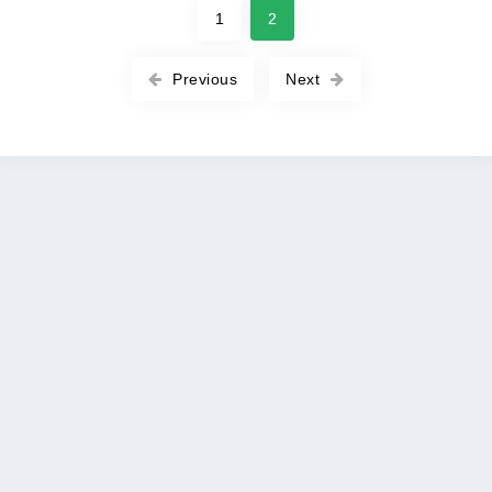
1
2
Previous
Next
Copyright © 2026 ROOT-APK All rights reserved. |
Политика
DMCA
|
Политика конфиденциальности
|
Условия
обслуживания