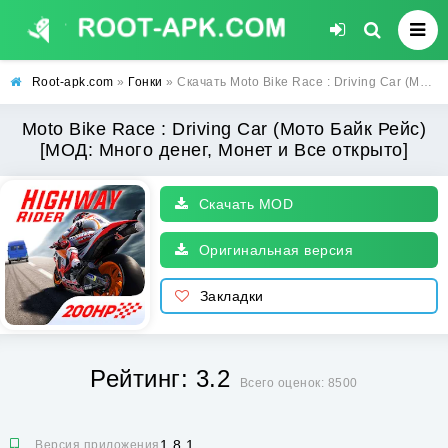
Root-apk.com
»
Гонки
» Скачать Moto Bike Race : Driving Car (Мото Байк Рейс) [МОД: Много денег, Монет и Все открыто] | Взлом Moto Bike Race : Driving Car на Андроид
Moto Bike Race : Driving Car (Мото Байк Рейс)
[МОД: Много денег, Монет и Все открыто]
Скачать MOD
Оригинальная версия
Закладки
Рейтинг: 3.2
Всего оценок: 8500
1.8.1
Версия приложения: