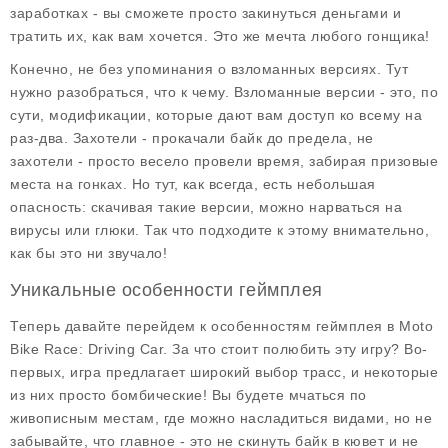
заработках - вы сможете просто закинуться деньгами и
тратить их, как вам хочется. Это же мечта любого гонщика!
Конечно, не без упоминания о
взломанных версиях
. Тут
нужно разобраться, что к чему. Взломанные версии - это, по
сути, модификации, которые дают вам доступ ко всему на
раз-два. Захотели - прокачали байк до предела, не
захотели - просто весело провели время, забирая призовые
места на гонках. Но тут, как всегда, есть небольшая
опасность: скачивая такие версии, можно нарваться на
вирусы или глюки. Так что подходите к этому внимательно,
как бы это ни звучало!
Уникальные особенности геймплея
Теперь давайте перейдем к особенностям
геймплея
в Moto
Bike Race: Driving Car. За что стоит полюбить эту игру? Во-
первых, игра предлагает широкий выбор трасс, и некоторые
из них просто бомбические! Вы будете мчаться по
живописным местам, где можно насладиться видами, но не
забывайте, что главное - это не скинуть байк в кювет и не