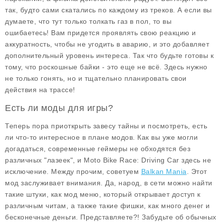
так, будто сами скатались по каждому из треков. А если вы
думаете, что тут только толкать газ в пол, то вы
ошибаетесь! Вам придется проявлять свою реакцию и
аккуратность, чтобы не угодить в аварию, и это добавляет
дополнительный уровень интереса. Так что будьте готовы к
тому, что роскошные байки - это еще не всё. Здесь нужно
не только гонять, но и тщательно планировать свои
действия на трассе!
Есть ли моды для игры?
Теперь пора приоткрыть завесу тайны и посмотреть, есть
ли что-то интересное в плане
модов
. Как вы уже могли
догадаться, современные геймеры не обходятся без
различных "лазеек", и
Moto Bike Race: Driving Car
здесь не
исключение. Между прочим, советуем
Balkan Mania
. Этот
мод заслуживает внимания. Да, народ, в сети можно найти
такие штуки, как
мод меню
, который открывает доступ к
различным читам, а также такие фишки, как
много денег
и
бесконечные деньги
. Представляете?! Забудьте об обычных