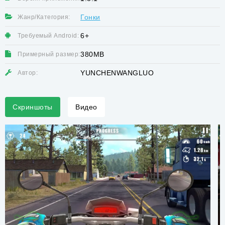
Гонки
Жанр/Категория:
6+
Требуемый Android:
380MB
Примерный размер:
YUNCHENWANGLUO
Автор:
Скриншоты
Видео