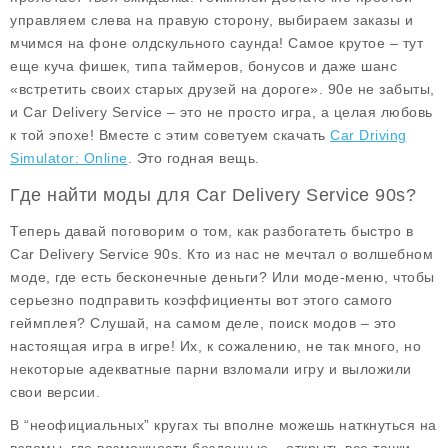
управляем слева на правую сторону, выбираем заказы и
мчимся на фоне олдскульного саунда! Самое крутое – тут
еще куча фишек, типа таймеров, бонусов и даже шанс
«встретить своих старых друзей на дороге». 90е не забыты,
и Car Delivery Service – это не просто игра, а целая любовь
к той эпохе! Вместе с этим советуем скачать
Car Driving
Simulator: Online
. Это годная вещь.
Где найти моды для Car Delivery Service 90s?
Теперь давай поговорим о том, как разбогатеть быстро в
Car Delivery Service 90s. Кто из нас не мечтал о волшебном
моде, где есть
бесконечные деньги
? Или моде-меню, чтобы
серьезно подправить коэффициенты вот этого самого
геймплея? Слушай, на самом деле, поиск модов – это
настоящая игра в игре! Их, к сожалению, не так много, но
некоторые адекватные парни взломали игру и выложили
свои версии.
В “неофициальных” кругах ты вполне можешь наткнуться на