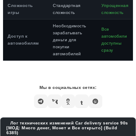
Сложность
Стандартная
Упрощенная
игры
сложность
сложность
Необходимость
Все
зарабатывать
Доступ к
автомобили
деньги для
автомобилям
доступны
покупки
сразу
автомобилей
Мы в социальных сетях:
Лог технических изменений Car delivery service 90s
[МОД: Много денег, Монет и Все открыто] (Build
6385)