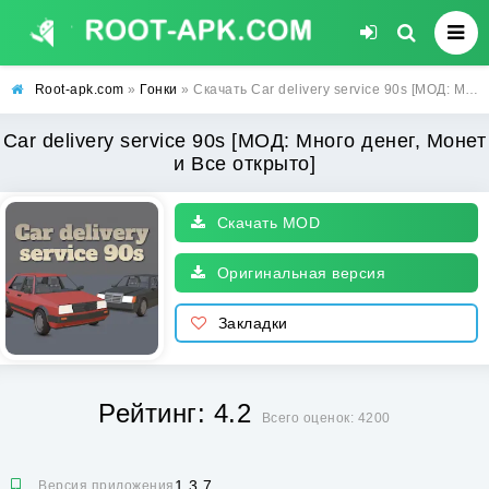
Root-apk.com
»
Гонки
» Скачать Car delivery service 90s [МОД: Много денег, Монет и Все открыто] | Взлом Car delivery service 90s на Андроид
Car delivery service 90s [МОД: Много денег, Монет
и Все открыто]
Скачать MOD
Оригинальная версия
Закладки
Рейтинг: 4.2
Всего оценок: 4200
1.3.7
Версия приложения: