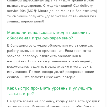
слишком агрессивная игра на низком уровне может
вызвать подозрения. С модификацией Car delivery
service 90s [МОД: Много денег, Монет и Все открыто]
ты сможешь получать удовольствие от геймплея без
лишних переживаний!
Можно ли использовать мод и проводить
обновления игры одновременно?
В большинстве случаев обновления могут сломать
работу взломанного приложения. Если твоя катка
зависла, попробуй отключить обновления в
настройках. Если же ты установишь новый апдейт,
рекомендуем удалить модификацию и установить
игру заново. Помни, всегда делай резервные копии
сейвов — это поможет избежать потерь!
Как быстро прокачать уровень и улучшить
тачки в игре?
Не трать время на прокачку, когда у тебя есть доступ к
этому взлому! Используй много денег, чтобы быстро