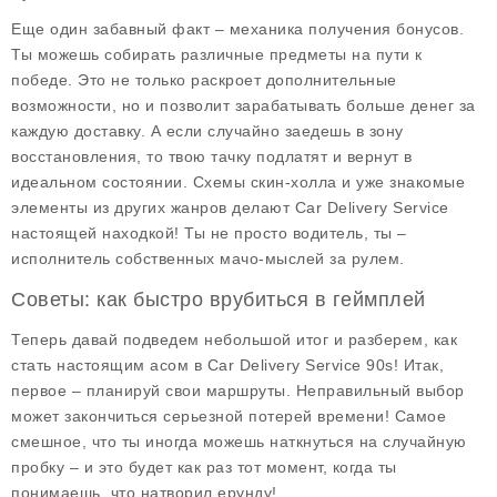
Еще один забавный факт – механика получения бонусов.
Ты можешь собирать различные предметы на пути к
победе. Это не только раскроет дополнительные
возможности, но и позволит зарабатывать больше денег за
каждую доставку. А если случайно заедешь в зону
восстановления, то твою тачку подлатят и вернут в
идеальном состоянии. Схемы скин-холла и уже знакомые
элементы из других жанров делают Car Delivery Service
настоящей находкой! Ты не просто водитель, ты –
исполнитель собственных мачо-мыслей за рулем.
Советы: как быстро врубиться в геймплей
Теперь давай подведем небольшой итог и разберем, как
стать настоящим асом в Car Delivery Service 90s! Итак,
первое –
планируй свои маршруты
. Неправильный выбор
может закончиться серьезной потерей времени! Самое
смешное, что ты иногда можешь наткнуться на случайную
пробку – и это будет как раз тот момент, когда ты
понимаешь, что натворил ерунду!