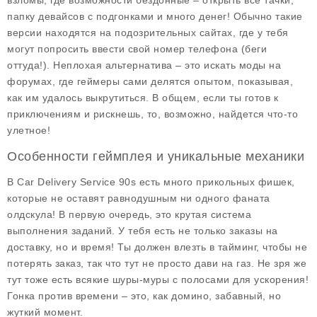
взломы, где возможности бездонные – открыть все тачки,
папку девайсов с подгонками и много денег! Обычно такие
версии находятся на подозрительных сайтах, где у тебя
могут попросить ввести свой номер телефона (беги
оттуда!). Неплохая альтернатива – это искать моды на
форумах, где геймеры сами делятся опытом, показывая,
как им удалось выкрутиться. В общем, если ты готов к
приключениям и рискнешь, то, возможно, найдется что-то
улетное!
Особенности геймплея и уникальные механики
В Car Delivery Service 90s есть много прикольных фишек,
которые не оставят равнодушным ни одного фаната
олдскула! В первую очередь, это
крутая система
выполнения заданий
. У тебя есть не только заказы на
доставку, но и время! Ты должен влезть в тайминг, чтобы не
потерять заказ, так что тут не просто дави на газ. Не зря же
тут тоже есть всякие шуры-муры с полосами для ускорения!
Гонка против времени – это, как домино, забавный, но
жуткий момент.