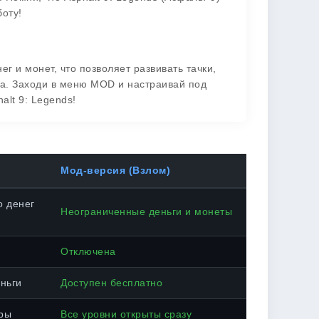
оту!
 и монет, что позволяет развивать тачки,
а. Заходи в меню MOD и настраивай под
alt 9: Legends!
Мод-версия (Взлом)
о денег
Неограниченные деньги и монеты
Отключена
ньги
Доступен бесплатно
ры
Все уровни открыты сразу