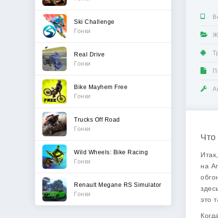
В
Ski Challenge
Гонки
Ж
Т
Real Drive
Гонки
П
Bike Mayhem Free
А
Гонки
Trucks Off Road
Гонки
Что
Wild Wheels: Bike Racing
Итак
Гонки
на A
обго
Renault Megane RS Simulator
здес
Гонки
это т
Когд