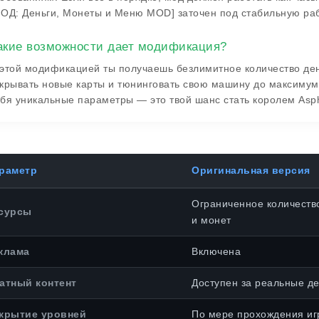
ОД: Деньги, Монеты и Меню MOD] заточен под стабильную раб
акие возможности дает модификация?
этой модификацией ты получаешь безлимитное количество денег
крывать новые карты и тюнинговать свою машину до максимум
бя уникальные параметры — это твой шанс стать королем Asph
раметр
Оригинальная версия
Ограниченное количеств
сурсы
и монет
клама
Включена
атный контент
Доступен за реальные де
крытие уровней
По мере прохождения иг