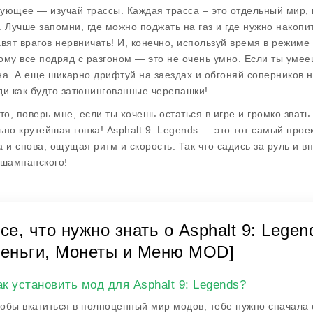
дующее —
изучай трассы
. Каждая трасса – это отдельный мир, 
. Лучше запомни, где можно поджать на газ и где нужно накопит
авят врагов нервничать! И, конечно, используй время в режиме 
ому все подряд с разгоном — это не очень умно. Если ты уме
на. А еще шикарно дрифтуй на заездах и обгоняй соперников на
ди как будто затюнингованные черепашки!
то, поверь мне, если ты хочешь остаться в игре и громко звать 
ьно крутейшая гонка! Asphalt 9: Legends — это тот самый проек
а и снова, ощущая ритм и скорость. Так что садись за руль и вп
 шампанского!
се, что нужно знать о Asphalt 9: Lege
еньги, Монеты и Меню MOD]
ак установить мод для Asphalt 9: Legends?
обы вкатиться в полноценный мир модов, тебе нужно сначала 