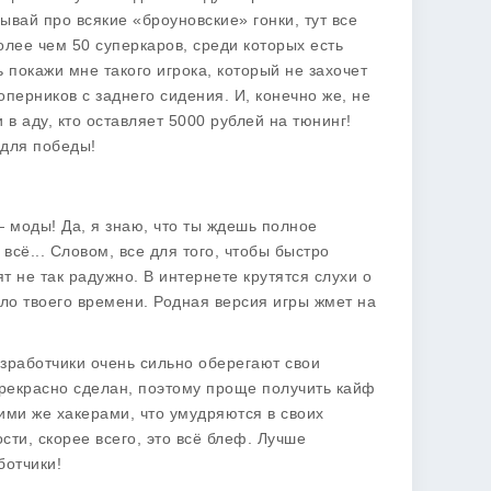
бывай про всякие «броуновские» гонки, тут все
олее чем 50 суперкаров, среди которых есть
ь покажи мне такого игрока, который не захочет
оперников с заднего сидения. И, конечно же, не
 в аду, кто оставляет 5000 рублей на тюнинг!
 для победы!
 моды! Да, я знаю, что ты ждешь полное
 всё
... Словом, все для того, чтобы быстро
ят не так радужно. В интернете крутятся слухи о
ило твоего времени. Родная версия игры жмет на
разработчики очень сильно оберегают свои
прекрасно сделан, поэтому проще получить кайф
кими же хакерами, что умудряются в своих
ости, скорее всего, это всё блеф. Лучше
ботчики!