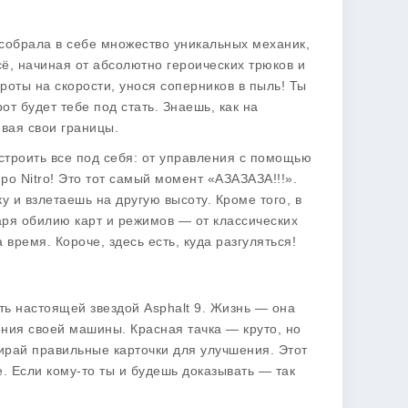
 собрала в себе множество уникальных механик,
сё, начиная от абсолютно героических трюков и
оты на скорости, унося соперников в пыль! Ты
т будет тебе под стать. Знаешь, как на
евая свои границы.
строить все под себя: от управления с помощью
про
Nitro
! Это тот самый момент «АЗАЗАЗА!!!».
у и взлетаешь на другую высоту. Кроме того, в
даря
обилию карт
и режимов — от классических
 время. Короче, здесь есть, куда разгуляться!
ть настоящей звездой Asphalt 9. Жизнь — она
ния своей машины. Красная тачка — круто, но
ирай правильные карточки для улучшения. Этот
. Если кому-то ты и будешь доказывать — так