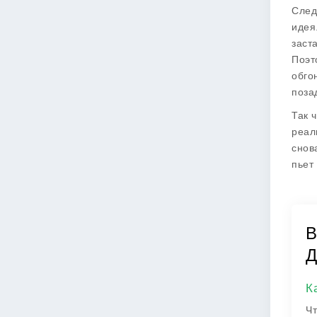
Сле
идея
заст
Поэт
обго
поза
Так ч
реал
снов
пьет
В
Д
К
Чт