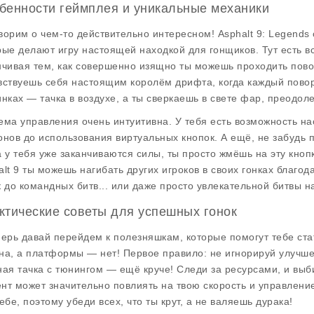
бенности геймплея и уникальные механики
ворим о чем-то действительно интересном! Asphalt 9: Legends
рые делают игру настоящей находкой для гонщиков. Тут есть в
нчивая тем, как совершенно изящно ты можешь проходить повор
вствуешь себя настоящим королём дрифта, когда каждый поворо
инках — тачка в воздухе, а ты сверкаешь в свете фар, преодол
ема управления очень интуитивна. У тебя есть возможность на
онов до использования виртуальных кнопок. А ещё, не забудь 
а у тебя уже заканчиваются силы, ты просто жмёшь на эту кнопк
alt 9 ты можешь нагибать других игроков в своих гонках благо
к до командных битв... или даже просто увлекательной битвы на
ктические советы для успешных гонок
перь давай перейдем к полезняшкам, которые помогут тебе ста
на, а платформы — нет! Первое правило: не игнорируй улучше
ная тачка с тюнингом — ещё круче! Следи за ресурсами, и выб
нт может значительно повлиять на твою скорость и управление
ебе, поэтому убеди всех, что ты крут, а не валяешь дурака!