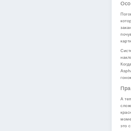
Осо
Пого
кото
зака
почу
карт
Сист
накл
Когд
Asph
гоно
Пра
А те
слож
крас
моме
это с