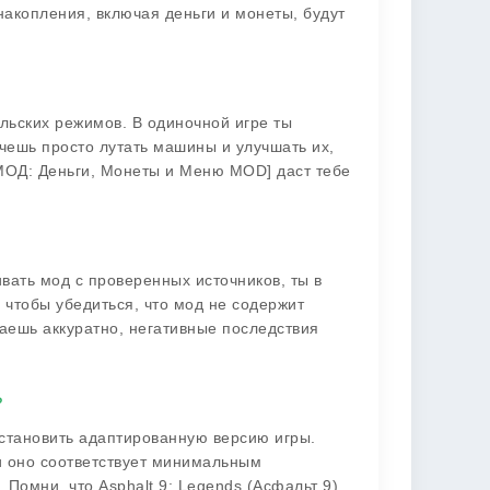
 накопления, включая деньги и монеты, будут
ельских режимов. В одиночной игре ты
очешь просто лутать машины и улучшать их,
 [МОД: Деньги, Монеты и Меню MOD] даст тебе
вать мод с проверенных источников, ты в
 чтобы убедиться, что мод не содержит
раешь аккуратно, негативные последствия
?
установить адаптированную версию игры.
 и оно соответствует минимальным
 Помни, что Asphalt 9: Legends (Асфальт 9)