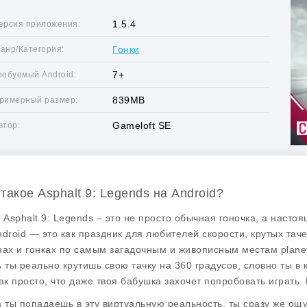
1.5.4
ерсия приложения:
Гонки
анр/Категория:
7+
ребуемый Android:
839MB
римерный размер:
Gameloft SE
втор:
 такое Asphalt 9: Legends на Android?
, Asphalt 9: Legends – это не просто обычная гоночка, а наст
ndroid — это как праздник для любителей скорости, крутых та
нах и гонках по самым загадочным и живописным местам planet 
ь ты реально крутишь свою тачку на 360 градусов, словно ты в 
ак просто, что даже твоя бабушка захочет попробовать играть. В
а ты попадаешь в эту виртуальную реальность, ты сразу же ощ