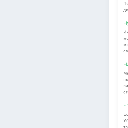
По
до
Н
Ин
мо
мо
св
Н
Мн
по
ви
с
Ч
Ес
Уб
тр