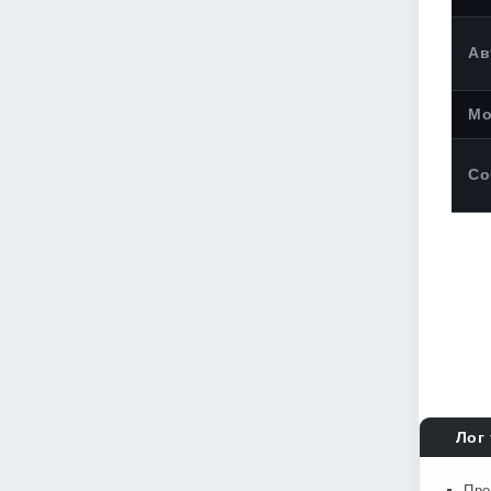
Ав
Мо
Со
Лог 
Про