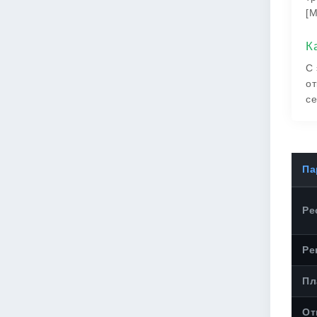
[М
К
С 
от
се
Па
Ре
Ре
Пл
От