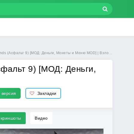
льт 9) [МОД: Деньги, Монеты и Меню MOD] | Взлом Asphalt 9: Legends на Андроид
сфальт 9) [МОД: Деньги,
 версия
Закладки
криншоты
Видео