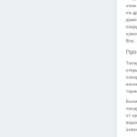
этим
на д
даже
покр
нужн
Все,
Про
Тепе
откр
поко
взло
торм
Были
прод
от о
видо
осве