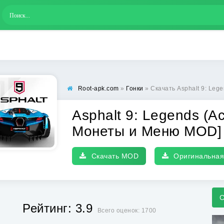
Root-apk.com
»
Гонки
» Скачать Asphalt 9: Legends (Асфа
Asphalt 9: Legends (А
Монеты и Меню MOD]
Скачать MOD
Оригинальная
С
Рейтинг: 3.9
Всего оценок: 1700