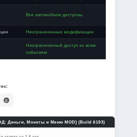
Все автомобили доступны
ации
Неограниченные модификации
Неограниченный доступ ко всем
событиям
ях:
ОД: Деньги, Монеты и Меню MOD] (Build 6193)
 старта на 1.5 сек.