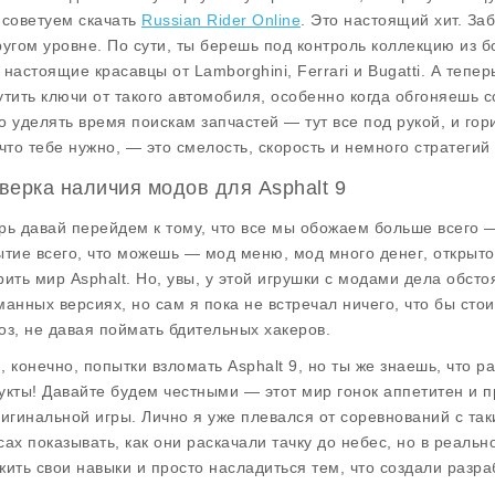
 советуем скачать
Russian Rider Online
. Это настоящий хит. За
ругом уровне. По сути, ты берешь под контроль коллекцию из б
 настоящие красавцы от Lamborghini, Ferrari и Bugatti. А тепер
утить ключи от такого автомобиля, особенно когда обгоняешь с
о уделять время поискам запчастей — тут все под рукой, и гори
 что тебе нужно, — это смелость, скорость и немного стратегий
верка наличия модов для Asphalt 9
рь давай перейдем к тому, что все мы обожаем больше всего —
ытие всего, что можешь —
мод меню
,
мод много денег
,
открыто
рить мир Asphalt. Но, увы, у этой игрушки с модами дела обсто
манных версиях, но сам я пока не встречал ничего, что бы сто
оз, не давая поймать бдительных хакеров.
, конечно, попытки взломать Asphalt 9, но ты же знаешь, что 
укты! Давайте будем честными — этот мир гонок аппетитен и 
ригинальной игры. Лично я уже плевался от соревнований с та
сах показывать, как они раскачали тачку до небес, но в реальн
жить свои навыки и просто насладиться тем, что создали разра