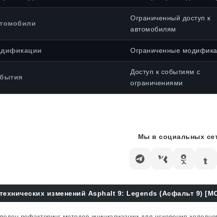
Ограниченный доступ к
томобили
автомобилям
дификации
Ограниченные модифик
Доступ к событиям с
бытия
ограничениями
Мы в социальных сет
технических изменений Asphalt 9: Legends (Асфальт 9) [М
веден рефакторинг методов инициализации для ускорения холодного