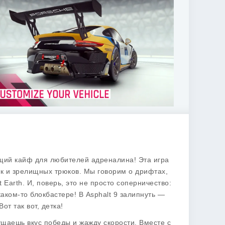
оящий кайф для любителей адреналина! Эта игра
чек и зрелищных трюков. Мы говорим о дрифтах,
Earth. И, поверь, это не просто соперничество:
каком-то блокбастере! В Asphalt 9 залипнуть —
от так вот, детка!
ущаешь вкус победы и жажду скорости. Вместе с