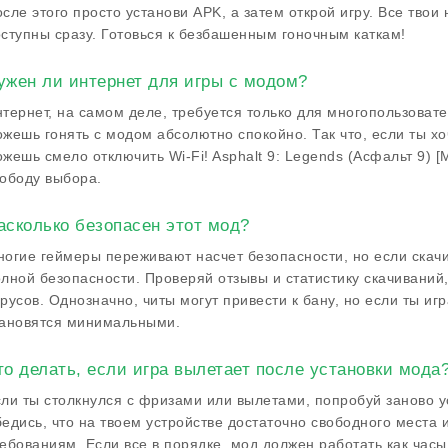
сле этого просто установи APK, а затем открой игру. Все твои
ступны сразу. Готовься к безбашенным гоночным каткам!
ужен ли интернет для игры с модом?
тернет, на самом деле, требуется только для многопользоват
жешь гонять с модом абсолютно спокойно. Так что, если ты х
жешь смело отключить Wi-Fi! Asphalt 9: Legends (Асфальт 9)
ободу выбора.
асколько безопасен этот мод?
огие геймеры переживают насчет безопасности, но если скачи
лной безопасности. Проверяй отзывы и статистику скачиваний,
русов. Однозначно, читы могут привести к бану, но если ты иг
тановятся минимальными.
то делать, если игра вылетает после установки мода
ли ты столкнулся с фризами или вылетами, попробуй заново 
едись, что на твоем устройстве достаточно свободного места
ебованиям. Если все в порядке, мод должен работать как часы.