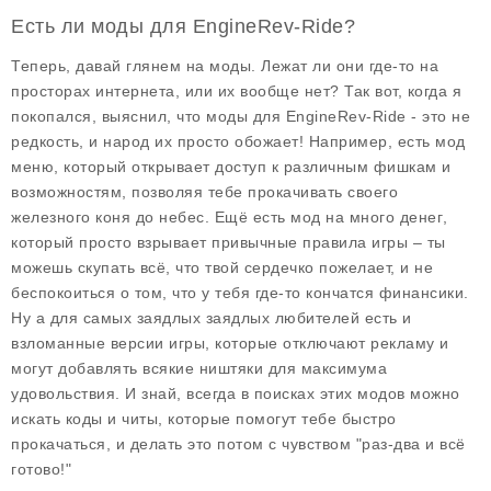
Есть ли моды для EngineRev-Ride?
Теперь, давай глянем на
моды
. Лежат ли они где-то на
просторах интернета, или их вообще нет? Так вот, когда я
покопался, выяснил, что моды для
EngineRev-Ride
- это не
редкость, и народ их просто обожает! Например, есть
мод
меню
, который открывает доступ к различным фишкам и
возможностям, позволяя тебе прокачивать своего
железного коня до небес. Ещё есть мод на
много денег
,
который просто взрывает привычные правила игры – ты
можешь скупать всё, что твой сердечко пожелает, и не
беспокоиться о том, что у тебя где-то кончатся финансики.
Ну а для самых заядлых заядлых любителей есть и
взломанные версии
игры, которые отключают рекламу и
могут добавлять всякие ништяки для максимума
удовольствия. И знай, всегда в поисках этих модов можно
искать коды и читы, которые помогут тебе быстро
прокачаться, и делать это потом с чувством "раз-два и всё
готово!"