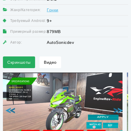
Гонки
Жанр/Категория:
9+
Требуемый Android:
879MB
Примерный размер:
AutoSonicdev
Автор:
Скриншоты
Видео