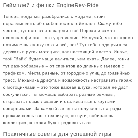
Геймплей и фишки EngineRev-Ride
Теперь, когда мы разобрались с модами, стоит
поразмышлять об
особенностях
геймплея. Скажу тебе
честно, тут есть за что зацепиться! Первая и самая
основная фишка – это управление. Не думай, что ты просто
нажимаешь кнопку газа и всё, нет! Тут тебе надо учиться
держать в руках мотоцикл, как настоящий мастер. Иначе,
твой "байк" будет чаще валиться, чем ехать. Далее, гонки
тут разнообразные – от спринтов до длинных заездов с
трафиком. Места разные, от городских улиц до гравийных
трасс. Механика дрифта и возможность настраивать гараж
с мотоциклами – это тоже важная штука, которая не даст
соскучиться. Ты можешь выбирать разные режимы,
открывать новые локации и сталкиваться с крутыми
соперниками. За каждый заезд ты получаешь награды,
прокачиваешь свою технику и, по сути, собираешь
коллекцию, которая будет радовать глаз.
Практичные советы для успешной игры