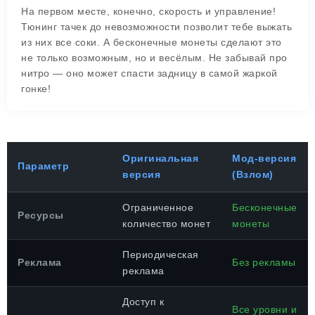
На первом месте, конечно, скорость и управление!
Тюнинг тачек до невозможности позволит тебе выжать
из них все соки. А бесконечные монеты сделают это
не только возможным, но и весёлым. Не забывай про
нитро — оно может спасти задницу в самой жаркой
гонке!
Оригинальная
Мод-версия
Параметр
версия
(Взлом)
Ограниченное
Бесконечные
Ресурсы
количество монет
монеты
Периодическая
Реклама
Без рекламы
реклама
Доступ к
Все уровни и