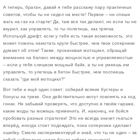
А теперь, братан, давай я тебе расскажу пару практичных
советов, чтобы ты не сидел на месте! Первое – не спеши
жать на газ на старте! Да, там все так делают, но если ты не
вкурил, как управлять, то ты полетишь, как тряпка.
Используй дрифт, если у тебя есть такая возможность, это
может помочь намотать круги быстрее, чем твои соперники
думают об этом! Также, прокачивая мотоцикл, обращай
внимание на баланс между мощностью и управляемостью
– если у тебя слишком мощный байк, а ты не умеешь им
управлять, то улетишь в бетон быстрее, чем поспеешь
сказать "где мой мотоцикл?"
Вот тебе и ещё один совет: собирай всякие бустеры и
бонусы на треке. Они действительно могут повлиять на ход
гонки. Не забывай проверять, что доступно в твоём гараже,
какие моды ты можешь применить. И, наконец, не бойся
пробовать разные стратегии! Это не всегда значит гнаться
вперёд, иногда стоит подождать, пока соперники сделают
ошибку. Смело экспериментируй и знай, что ты не один – за
тобой наблюдает целая банда киборг-гонщиков!