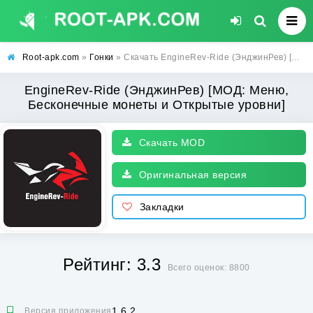
Root-apk.com
»
Гонки
» Скачать EngineRev-Ride (ЭнджинРев) [МОД: Меню, Бесконечные монеты и Открытые уровни] | Взлом EngineRev-Ride на Андроид
EngineRev-Ride (ЭнджинРев) [МОД: Меню,
Бесконечные монеты и Открытые уровни]
Скачать MOD
Оригинальная версия
Закладки
Рейтинг: 3.3
Всего оценок: 8800
1.6.2
Версия приложения: