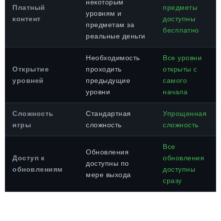
некоторым
Платный
предметы
уровням и
контент
доступны
предметам за
бесплатно
реальные деньги
Необходимость
Все уровни
Открытие
проходить
открыты с
уровней
предыдущие
самого
уровни
начала
Сложность
Стандартная
Упрощенная
игры
сложность
сложность
Все
Обновления
Доступ к
обновления
доступны по
обновлениям
доступны
мере выхода
сразу