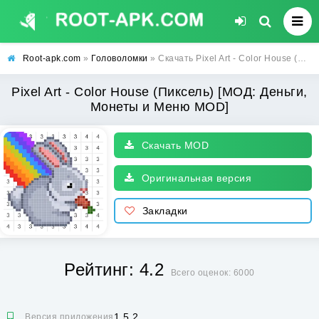
Root-apk.com
»
Головоломки
» Скачать Pixel Art - Color House (Пиксель) [МОД: Деньги, Монеты и Меню MOD] | Взлом Pixel Art - Color House на Андроид
Pixel Art - Color House (Пиксель) [МОД: Деньги,
Монеты и Меню MOD]
Скачать MOD
Оригинальная версия
Закладки
Рейтинг: 4.2
Всего оценок: 6000
1.5.2
Версия приложения: