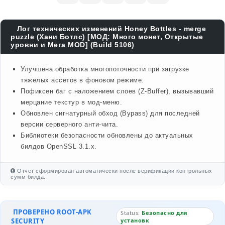
Лог технических изменений Honey Bottles - merge
puzzle (Хани Ботлс) [МОД: Много монет, Открытые
уровни и Мега MOD] (Build 5106)
Улучшена обработка многопоточности при загрузке
тяжелых ассетов в фоновом режиме.
Пофиксен баг с наложением слоев (Z-Buffer), вызывавший
мерцание текстур в мод-меню.
Обновлен сигнатурный обход (Bypass) для последней
версии серверного анти-чита.
Библиотеки безопасности обновлены до актуальных
билдов OpenSSL 3.1.x.
Отчет сформирован автоматически после верификации контрольных
сумм билда.
ПРОВЕРЕНО ROOT-APK
Status:
Безопасно для
SECURITY
установк