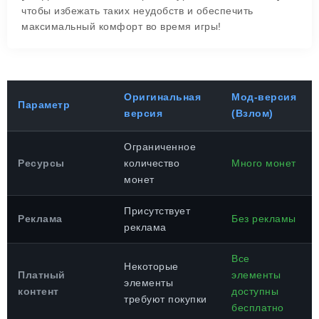
чтобы избежать таких неудобств и обеспечить
максимальный комфорт во время игры!
Оригинальная
Мод-версия
Параметр
версия
(Взлом)
Ограниченное
Ресурсы
количество
Много монет
монет
Присутствует
Реклама
Без рекламы
реклама
Все
Некоторые
Платный
элементы
элементы
контент
доступны
требуют покупки
бесплатно