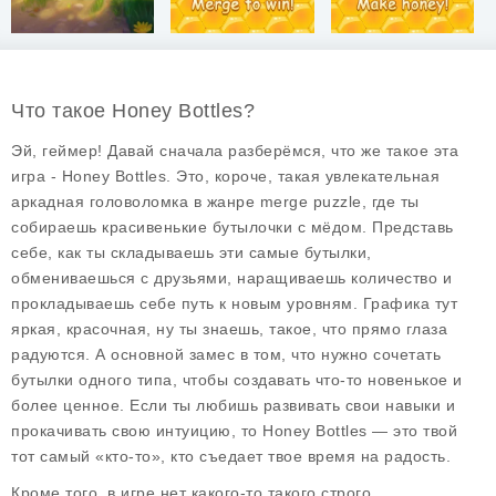
Что такое Honey Bottles?
Эй, геймер! Давай сначала разберёмся, что же такое эта
игра -
Honey Bottles
. Это, короче, такая увлекательная
аркадная головоломка в жанре
merge puzzle
, где ты
собираешь красивенькие бутылочки с мёдом. Представь
себе, как ты складываешь эти самые бутылки,
обмениваешься с друзьями, наращиваешь количество и
прокладываешь себе путь к новым уровням. Графика тут
яркая, красочная, ну ты знаешь, такое, что прямо глаза
радуются. А основной замес в том, что нужно сочетать
бутылки одного типа, чтобы создавать что-то новенькое и
более ценное. Если ты любишь развивать свои навыки и
прокачивать свою интуицию, то Honey Bottles — это твой
тот самый «кто-то», кто съедает твое время на радость.
Кроме того, в игре нет какого-то такого строго