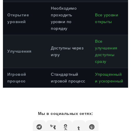
Необходимо
Открытие
проходить
Все уровни
уровней
уровни по
открыты
порядку
Все
Доступны через
улучшения
Улучшения
игру
доступны
сразу
Игровой
Стандартный
Упрощенный
процесс
игровой процесс
и ускоренный
Мы в социальных сетях: