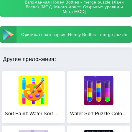
Взломанная Honey Bottles - merge puzzle (Хани
Ботлс) [МОД: Много монет, Открытые уровни и
Мега MOD]
Оригинальная версия Honey Bottles - merge puzzle
Другие приложения:
Sort Paint: Water Sort Puzzle
Water Sort Puzzle Color Game