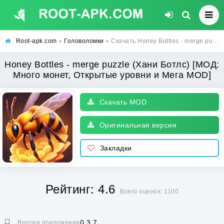
Root-apk.com
»
Головоломки
» Скачать Honey Bottles - merge puzzle (Хани Ботлс) [МОД: Много монет, Открытые уровни и Мега MOD] | Взлом Honey Bottles - merge puzzle на Андроид
Honey Bottles - merge puzzle (Хани Ботлс) [МОД:
Много монет, Открытые уровни и Мега MOD]
Скачать MOD
Оригинальная версия
Закладки
Рейтинг: 4.6
Всего оценок: 1100
0.3.7
Версия приложения: