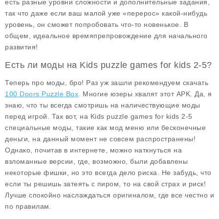
есть разные уровни сложности и дополнительные задания,
так что даже если ваш малой уже «перерос» какой-нибудь
уровень, он сможет попробовать что-то новенькое. В
общем, идеальное времяпрепровождение для начального
развития!
Есть ли моды на Kids puzzle games for kids 2-5?
Теперь про моды, бро! Раз уж зашли рекомендуем скачать
100 Doors Puzzle Box
. Многие юзеры хвалят этот APK. Да, я
знаю, что ты всегда смотришь на наличествующие моды
перед игрой. Так вот, на
Kids puzzle games for kids 2-5
специальные моды, такие как мод меню или бесконечные
деньги, на данный момент не совсем распространены!
Однако, почитав в интернете, можно наткнуться на
взломанные версии, где, возможно, были добавлены
некоторые фишки, но это всегда дело риска. Не забудь, что
если ты решишь затеять с пиром, то на свой страх и риск!
Лучше спокойно наслаждаться оригиналом, где все честно и
по правилам.