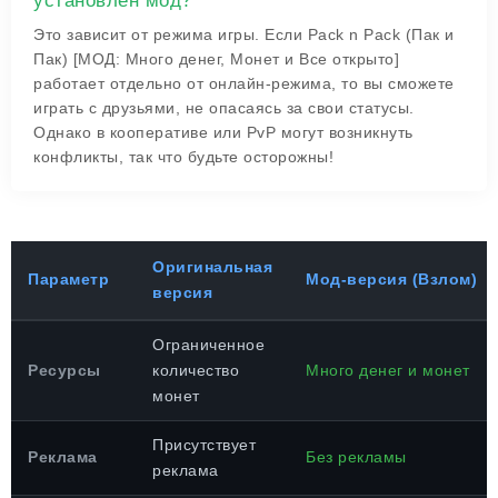
установлен мод?
Это зависит от режима игры. Если Pack n Pack (Пак и
Пак) [МОД: Много денег, Монет и Все открыто]
работает отдельно от онлайн-режима, то вы сможете
играть с друзьями, не опасаясь за свои статусы.
Однако в кооперативе или PvP могут возникнуть
конфликты, так что будьте осторожны!
Оригинальная
Параметр
Мод-версия (Взлом)
версия
Ограниченное
Ресурсы
количество
Много денег и монет
монет
Присутствует
Реклама
Без рекламы
реклама