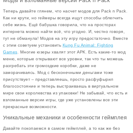
Моды и взломанные версии Pack n Pack
Теперь давайте глянем, что насчет
модов для Pack n Pack
.
Как ни крути, но геймеры всегда ищут способы облегчить
себе жизнь. Ещё бабушка говорила, что на просторах
интернета можно найти всё, что угодно. И, честно говоря,
тут не обманула! Модов на эту игру предостаточно. Вместе
с этим советуем установить
Kung Fu Animal: Fighting
Games
. Многие юзеры хвалят этот APK. Есть какие-то
мод
меню
, которые открывают все уровни, так что ты можешь
разгребать эти громоздкие коробки, даже не
заморачиваясь. Мод с бесконечными деньгами тоже
присутствует – представляешь, просто расфуфырил
благосостояние и теперь выстраиваешь в виртуальном
мире свои королевства из упаковки! Не забывай, что есть и
взломанные версии игры, где уже установлены все эти
прекрасные возможности.
Уникальные механики и особенности геймплея
Давайте покопаемся в самом геймплей, а то как же без