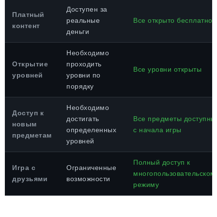
Доступен за
Платный
реальные
Все открыто бесплатно
контент
деньги
Необходимо
Открытие
проходить
Все уровни открыты
уровней
уровни по
порядку
Необходимо
Доступ к
достигать
Все предметы доступны
новым
определенных
с начала игры
предметам
уровней
Полный доступ к
Игра с
Ограниченные
многопользовательском
друзьями
возможности
режиму