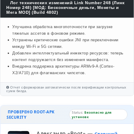
Лог технических изменений Link Number 248 (Линк
Номер 248) [МОД: Бесконечные деньги, Монеты и
Мега MOD] (Build 4802)
Улучшена обработка многопоточности при загрузке
тяжелых ассетов в фоновом режиме.
Устранены критические ошибки JNI при переключении
между Wi-Fi и 5G сетями.
Добавлен интеллектуальный инжектор ресурсов: теперь
контент подгружается без изменения манифеста.
Внедрена поддержка архитектуры ARMv9-A (Cortex-
X2/A710) для флагманских чипсетов.
Отчет сформирован автоматически после верификации контрольных
сумм билда.
ПРОВЕРЕНО ROOT-APK
Status:
Безопасно для
SECURITY
установк
Александр «Root»
—
Старший