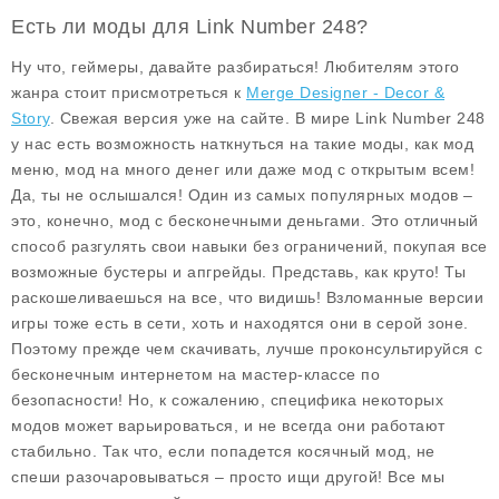
Есть ли моды для Link Number 248?
Ну что, геймеры, давайте разбираться! Любителям этого
жанра стоит присмотреться к
Merge Designer - Decor &
Story
. Свежая версия уже на сайте. В мире Link Number 248
у нас есть возможность наткнуться на такие
моды
, как мод
меню, мод на много денег или даже мод с открытым всем!
Да, ты не ослышался! Один из самых популярных модов –
это, конечно, мод с бесконечными деньгами. Это отличный
способ разгулять свои навыки без ограничений, покупая все
возможные бустеры и апгрейды. Представь, как круто! Ты
раскошеливаешься на все, что видишь! Взломанные версии
игры тоже есть в сети, хоть и находятся они в серой зоне.
Поэтому прежде чем скачивать, лучше проконсультируйся с
бесконечным интернетом на мастер-классе по
безопасности! Но, к сожалению, специфика некоторых
модов может варьироваться, и не всегда они работают
стабильно. Так что, если попадется косячный мод, не
спеши разочаровываться – просто ищи другой! Все мы