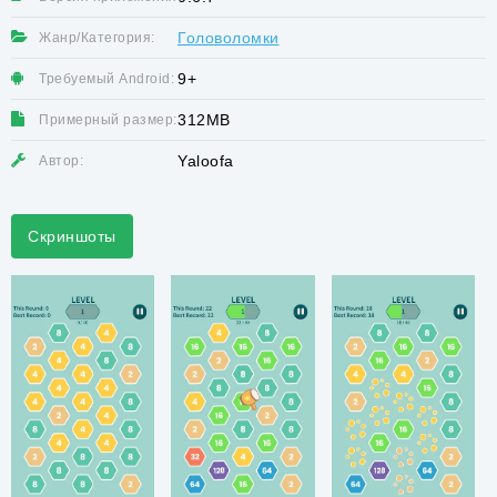
Головоломки
Жанр/Категория:
9+
Требуемый Android:
312MB
Примерный размер:
Yaloofa
Автор:
Скриншоты