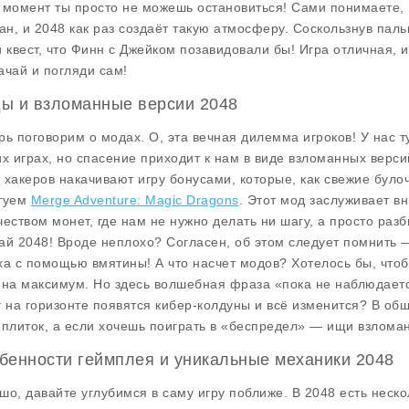
 момент ты просто не можешь остановиться! Сами понимаете, 
ран, и 2048 как раз создаёт такую атмосферу. Соскользнув пал
й квест, что Финн с Джейком позавидовали бы! Игра отличная, и,
ачай и погляди сам!
ы и взломанные версии 2048
рь поговорим о модах. О, эта вечная дилемма игроков! У нас ту
их играх, но спасение приходит к нам в виде взломанных версий
 хакеров накачивают игру бонусами, которые, как свежие булоч
туем
Merge Adventure: Magic Dragons
. Этот мод заслуживает в
чеством монет, где нам не нужно делать ни шагу, а просто раз
ай 2048! Вроде неплохо? Согласен, об этом следует помнить 
ха с помощью вмятины! А что насчет модов? Хотелось бы, что
 на максимум. Но здесь волшебная фраза «пока не наблюдается
г на горизонте появятся кибер-колдуны и всё изменится? В об
 плиток, а если хочешь поиграть в «беспредел» — ищи взлома
бенности геймплея и уникальные механики 2048
шо, давайте углубимся в саму игру поближе. В 2048 есть неск