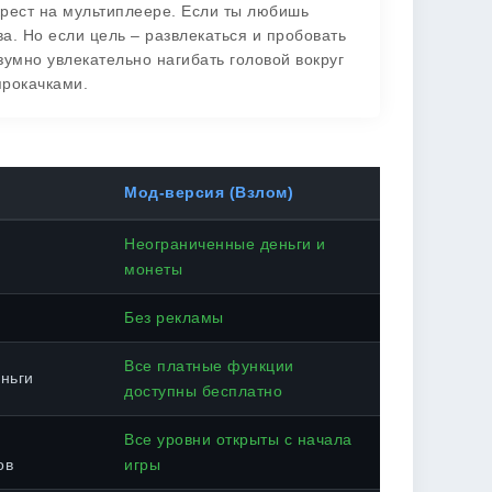
крест на мультиплеере. Если ты любишь
ва. Но если цель – развлекаться и пробовать
зумно увлекательно нагибать головой вокруг
прокачками.
Мод-версия (Взлом)
Неограниченные деньги и
монеты
Без рекламы
Все платные функции
ньги
доступны бесплатно
Все уровни открыты с начала
ов
игры