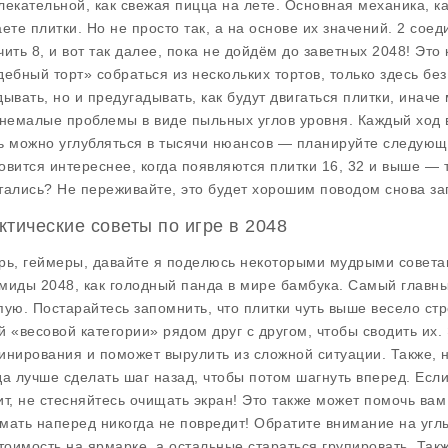
лекательной, как свежая пицца на лете. Основная механика, как
аете плитки. Но не просто так, а на основе их значений. 2 соед
чить 8, и вот так далее, пока не дойдём до заветных 2048! Это 
дебный торт» собраться из нескольких тортов, только здесь без
дывать, но и предугадывать, как будут двигаться плитки, иначе
 немалые проблемы в виде пыльных углов уровня. Каждый ход в
ь можно углубляться в тысячи нюансов — планируйте следующие
овится интереснее, когда появляются плитки 16, 32 и выше — т
тались? Не переживайте, это будет хорошим поводом снова зап
ктические советы по игре в 2048
рь, геймеры, давайте я поделюсь некоторыми мудрыми советам
миды 2048, как голодный панда в мире бамбука. Самый главн
пую. Постарайтесь запомнить, что плитки чуть выше весело ст
й «весовой категории» рядом друг с другом, чтобы сводить их
инирования и поможет вырулить из сложной ситуации. Также, 
да лучше сделать шаг назад, чтобы потом шагнуть вперед. Если
ит, не стесняйтесь очищать экран! Это также может помочь вам
мать наперед никогда не повредит! Обратите внимание на угл
стоимость на ярмарке, а остальные стараться групировать. Та