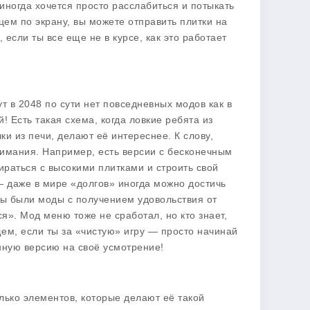
иногда хочется просто расслабиться и потыкать
ьцем по экрану, вы можете отправить плитки на
 если ты все еще не в курсе, как это работает
т в 2048 по сути нет повседневных модов как в
! Есть такая схема, когда ловкие ребята из
ки из печи, делают её интереснее. К слову,
нимания. Например, есть версии с бесконечным
бираться с высокими плитками и строить свой
— даже в мире «долгов» иногда можно достичь
бы были моды с получением удовольствия от
». Мод меню тоже не сработал, но кто знает,
щем, если ты за «чистую» игру — просто начинай
нную версию на своё усмотрение!
олько элементов, которые делают её такой