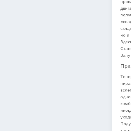
прив
двиг
полу
«сва
скла
но и
Здес
Стан
Запу
Пра
Тепе
пира
всле
одно
комб
иног
уход
Поду
как 