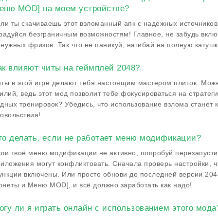
еню MOD] на моем устройстве?
ли ты скачиваешь этот взломанный апк с надежных источников
радуйся безграничным возможностям! Главное, не забудь вклю
нужных фризов. Так что не паникуй, нагибай на полную катушк
ак влияют читы на геймплей 2048?
ты в этой игре делают тебя настоящим мастером плиток. Може
илий, ведь этот мод позволит тебе фокусироваться на стратеги
дных тренировок? Убедись, что использование взлома станет 
овольствия!
то делать, если не работает меню модификации?
ли твоё меню модификации не активно, попробуй перезапусти
иложения могут конфликтовать. Сначала проверь настройки, ч
нкции включены. Или просто обнови до последней версии 2048
неты и Меню MOD], и всё должно заработать как надо!
огу ли я играть онлайн с использованием этого мода