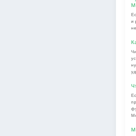
М
Ес
и 
не
К
Чи
ус
ну
уд
Ч
Ес
пр
фу
Мо
М