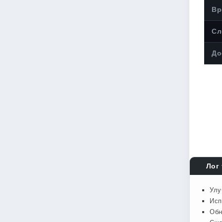
Вр
Сл
До
Лог 
Улу
Исп
Обн