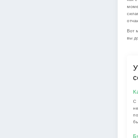
моме
сила
отча
Вот 
вы д
У
с
К
С 
не
по
бы
Б