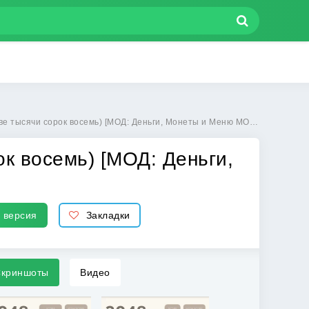
ячи сорок восемь) [МОД: Деньги, Монеты и Меню MOD] | Взлом 2048 на Андроид
ок восемь) [МОД: Деньги,
 версия
Закладки
криншоты
Видео