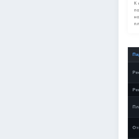
К 
по
но
пл
Па
Ре
Ре
Пл
От