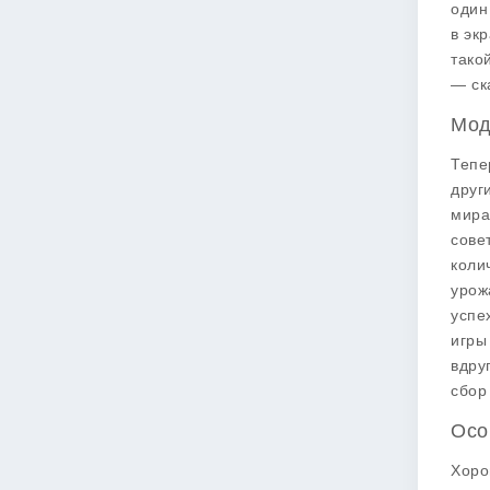
один
в эк
тако
— ск
Мод
Тепе
друг
мира
сове
коли
урож
успе
игры
вдру
сбор
Осо
Хоро