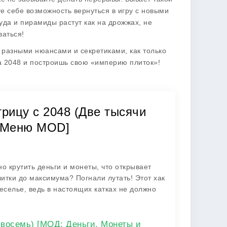
те себе возможность вернуться в игру с новыми
уда и пирамиды растут как на дрожжах, не
ваться!
с разными нюансами и секретиками, как только
за 2048 и построишь свою «империю плиток»!
рицу с 2048 (Две тысячи
и Меню MOD]
 крутить деньги и монеты, что открывает
итки до максимума? Погнали лутать! Этот хак
еселье, ведь в настоящих катках не должно
 восемь) [МОД: Деньги, Монеты и