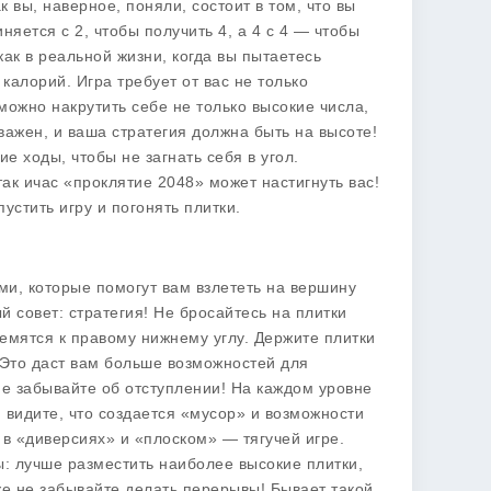
 вы, наверное, поняли, состоит в том, что вы
иняется с 2, чтобы получить 4, а 4 с 4 — чтобы
как в реальной жизни, когда вы пытаетесь
 калорий. Игра требует от вас не только
 можно накрутить себе не только высокие числа,
ажен, и ваша стратегия должна быть на высоте!
 ходы, чтобы не загнать себя в угол.
ак ичас «проклятие 2048» может настигнуть вас!
устить игру и погонять плитки.
и, которые помогут вам взлететь на вершину
ый совет:
стратегия
! Не бросайтесь на плитки
ремятся к правому нижнему углу. Держите плитки
. Это даст вам больше возможностей для
не забывайте об отступлении! На каждом уровне
 видите, что создается «мусор» и возможности
 в «диверсиях» и «плоском» — тягучей игре.
ы: лучше разместить наиболее высокие плитки,
кже не забывайте делать перерывы! Бывает такой