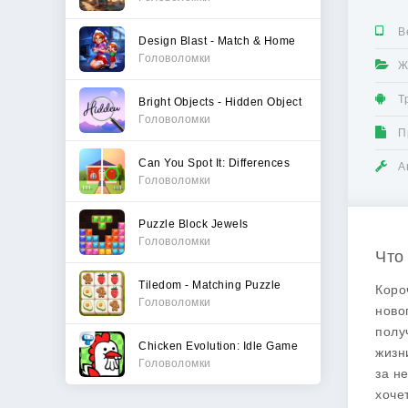
В
Design Blast - Match & Home
Головоломки
Ж
Т
Bright Objects - Hidden Object
Головоломки
П
Can You Spot It: Differences
А
Головоломки
Puzzle Block Jewels
Головоломки
Что
Tiledom - Matching Puzzle
Коро
Головоломки
ново
полу
Chicken Evolution: Idle Game
жизн
Головоломки
за н
хоче