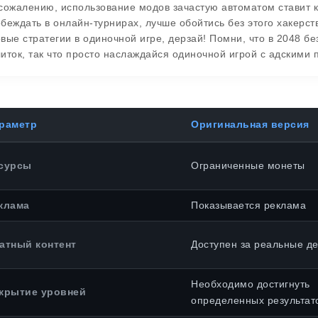
сожалению, использование модов зачастую автоматом ставит 
беждать в онлайн-турнирах, лучше обойтись без этого хакерст
вые стратегии в одиночной игре, дерзай! Помни, что в 2048 бе
иток, так что просто наслаждайся одиночной игрой с адскими 
раметр
Оригинальная версия
сурсы
Ограниченные монеты
клама
Показывается реклама
атный контент
Доступен за реальные де
Необходимо достигнуть
крытие уровней
определенных результат