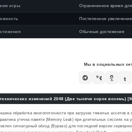
емя игры
Ограниченное время для
ожность
Постепенное увеличение
стижения
Обычные достижения
Мы в социальных сет
технических изменений 2048 (Две тысячи сорок восемь) [
чшена обработка многопоточности при загрузке тяжелых ассетов в
равлена утечка памяти (Memory Leak) при длительных сессиях на у
овлен сигнатурный обход (Bypass) для последней версии серверног