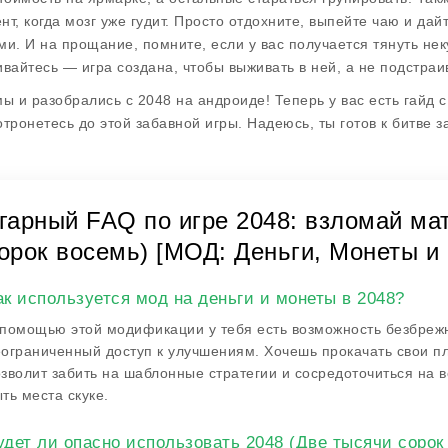
нт, когда мозг уже гудит. Просто отдохните, выпейте чаю и дай
ми. И на прощание, помните, если у вас получается тянуть нек
ивайтесь — игра создана, чтобы выживать в ней, а не подстраи
мы и разобрались с 2048 на андроиде! Теперь у вас есть гайд 
отронетесь до этой забавной игры. Надеюсь, ты готов к битве 
гарный FAQ по игре 2048: взломай мат
орок восемь) [МОД: Деньги, Монеты 
ак используется мод на деньги и монеты в 2048?
помощью этой модификации у тебя есть возможность безбрежно
ограниченный доступ к улучшениям. Хочешь прокачать свои пл
зволит забить на шаблонные стратегии и сосредоточиться на в
ть места скуке.
удет ли опасно использовать 2048 (Две тысячи сорок