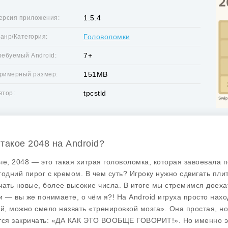
1.5.4
ерсия приложения:
Головоломки
анр/Категория:
7+
ребуемый Android:
151MB
римерный размер:
tpcstld
втор:
 такое 2048 на Android?
че, 2048 — это такая хитрая головоломка, которая завоевала п
годний пирог с кремом. В чем суть? Игроку нужно сдвигать пли
чать новые, более высокие числа. В итоге мы стремимся доехат
и — вы же понимаете, о чём я?! На Android игруха просто нахо
ей, можно смело назвать «тренировкой мозга». Она простая, но
тся закричать: «ДА КАК ЭТО ВООБЩЕ ГОВОРИТ!». Но именно эта