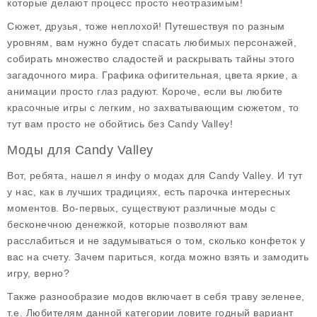
которые делают процесс просто неотразимым!
Сюжет, друзья, тоже неплохой! Путешествуя по разным
уровням, вам нужно будет спасать любимых персонажей,
собирать множество сладостей и раскрывать тайны этого
загадочного мира. Графика офигительная, цвета яркие, а
анимации просто глаз радуют. Короче, если вы любите
красочные игры с легким, но захватывающим сюжетом, то
тут вам просто не обойтись без Candy Valley!
Моды для Candy Valley
Вот, ребята, нашел я инфу о модах для
Candy Valley
. И тут
у нас, как в лучших традициях, есть парочка интересных
моментов. Во-первых, существуют различные
моды с
бесконечною денежкой
, которые позволяют вам
расслабиться и не задумываться о том, сколько конфеток у
вас на счету. Зачем париться, когда можно взять и замодить
игру, верно?
Также разнообразие модов включает в себя траву зеленее,
т.е. Любителям данной категории ловите годный вариант