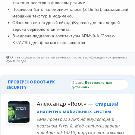
тяжелых ассетов в фоновом режиме.
Пофиксен баг с наложением слоев (Z-Buffer), вызывавший
мерцание текстур в мод-меню.
Обновлен сигнатурный обход (Bypass) для последней
версии серверного анти-чита.
Внедрена поддержка архитектуры ARMv9-A (Cortex-
X2/A710) для флагманских чипсетов.
Отчет сформирован автоматически после верификации контрольных
сумм билда.
ПРОВЕРЕНО ROOT-APK
Status:
Безопасно для
SECURITY
установк
Александр «Root»
—
Старший
аналитик мобильных систем
«Мы проверили APK на эмуляторе и
реальном Pixel 8. Мод оптимизирован
под Android 14/15, вирусов или скрытых