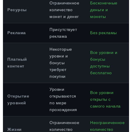
Ограниченное
Бесконечные
Ресурсы
количество
деньги и
монет и денег
монеты
Присутствует
Реклама
Без рекламы
реклама
Некоторые
Все уровни и
уровни и
Платный
бонусы
бонусы
контент
доступны
требуют
бесплатно
покупки
Уровни
Все уровни
Открытие
открываются
открыты с
уровней
по мере
самого начала
прохождения
Ограниченное
Неограниченное
Жизни
количество
количество