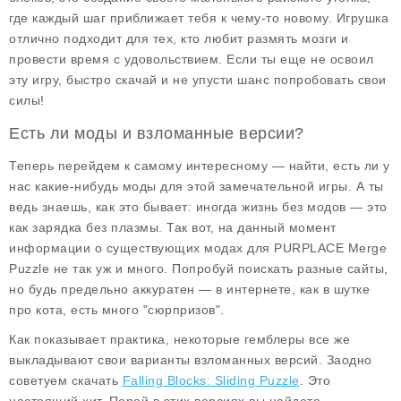
где каждый шаг приближает тебя к чему-то новому. Игрушка
отлично подходит для тех, кто любит размять мозги и
провести время с удовольствием. Если ты еще не освоил
эту игру, быстро скачай и не упусти шанс попробовать свои
силы!
Есть ли моды и взломанные версии?
Теперь перейдем к самому интересному — найти, есть ли у
нас какие-нибудь моды для этой замечательной игры. А ты
ведь знаешь, как это бывает: иногда жизнь без модов — это
как зарядка без плазмы. Так вот, на данный момент
информации о существующих
модах для PURPLACE Merge
Puzzle
не так уж и много. Попробуй поискать разные сайты,
но будь предельно аккуратен — в интернете, как в шутке
про кота, есть много "сюрпризов".
Как показывает практика, некоторые гемблеры все же
выкладывают свои варианты взломанных версий. Заодно
советуем скачать
Falling Blocks: Sliding Puzzle
. Это