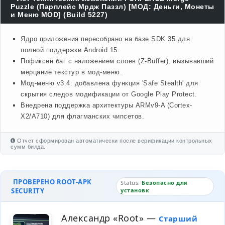
Puzzle (Парплейс Мрдж Паззл) [МОД: Деньги, Монеты
и Меню MOD] (Build 5227)
Ядро приложения пересобрано на базе SDK 35 для
полной поддержки Android 15.
Пофиксен баг с наложением слоев (Z-Buffer), вызывавший
мерцание текстур в мод-меню.
Мод-меню v3.4: добавлена функция 'Safe Stealth' для
скрытия следов модификации от Google Play Protect.
Внедрена поддержка архитектуры ARMv9-A (Cortex-
X2/A710) для флагманских чипсетов.
Отчет сформирован автоматически после верификации контрольных
сумм билда.
ПРОВЕРЕНО ROOT-APK
Status:
Безопасно для
SECURITY
установк
Александр «Root»
—
Старший