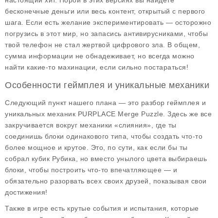
настоящий хит. Порой в этих версиях вы найдете
бесконечные деньги или весь контент, открытый с первого
шага. Если есть желание экспериментировать — осторожно
погрузись в этот мир, но запасись антивирусниками, чтобы
твой телефон не стал жертвой цифрового зла. В общем,
сумма информации не обнадеживает, но всегда можно
найти какие-то махинации, если сильно постараться!
Особенности геймплея и уникальные механики
Следующий пункт нашего плана — это разбор геймплея и
уникальных механик
PURPLACE Merge Puzzle
. Здесь же все
закручивается вокруг механики «слияния», где ты
соединишь блоки одинакового типа, чтобы создать что-то
более мощное и крутое. Это, по сути, как если бы ты
собрал кубик Рубика, но вместо унылого цвета выбираешь
блоки, чтобы построить что-то впечатляющее — и
обязательно разорвать всех своих друзей, показывая свои
достижения!
Также в игре есть крутые события и испытания, которые