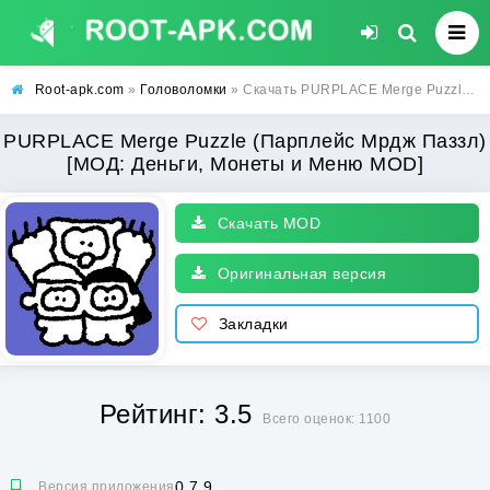
Root-apk.com
»
Головоломки
» Скачать PURPLACE Merge Puzzle (Парплейс Мрдж Паззл) [МОД: Деньги, Монеты и Меню MOD] | Взлом PURPLACE Merge Puzzle на Андроид
PURPLACE Merge Puzzle (Парплейс Мрдж Паззл)
[МОД: Деньги, Монеты и Меню MOD]
Скачать MOD
Оригинальная версия
Закладки
Рейтинг: 3.5
Всего оценок: 1100
0.7.9
Версия приложения: