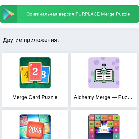
Оригинальная версия PURPLACE Merge Puzzle
Другие приложения:
Merge Card Puzzle
Alchemy Merge — Puzzle Game