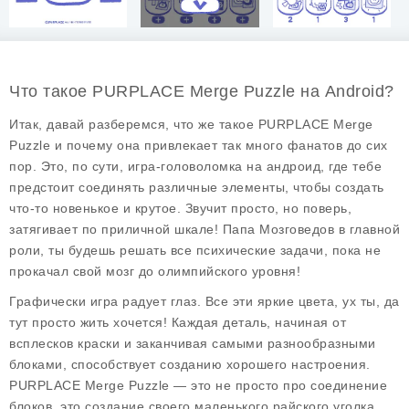
Что такое PURPLACE Merge Puzzle на Android?
Итак, давай разберемся, что же такое
PURPLACE Merge
Puzzle
и почему она привлекает так много фанатов до сих
пор. Это, по сути, игра-головоломка на андроид, где тебе
предстоит соединять различные элементы, чтобы создать
что-то новенькое и крутое. Звучит просто, но поверь,
затягивает по приличной шкале! Папа Мозговедов в главной
роли, ты будешь решать все психические задачи, пока не
прокачал свой мозг до олимпийского уровня!
Графически игра радует глаз. Все эти яркие цвета, ух ты, да
тут просто жить хочется! Каждая деталь, начиная от
всплесков краски и заканчивая самыми разнообразными
блоками, способствует созданию хорошего настроения.
PURPLACE Merge Puzzle
— это не просто про соединение
блоков, это создание своего маленького райского уголка,