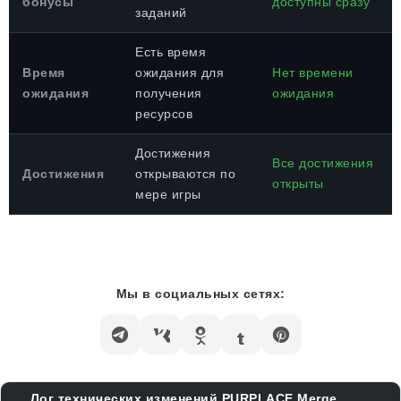
бонусы
доступны сразу
заданий
Есть время
Время
ожидания для
Нет времени
ожидания
получения
ожидания
ресурсов
Достижения
Все достижения
Достижения
открываются по
открыты
мере игры
Мы в социальных сетях:
Лог технических изменений PURPLACE Merge