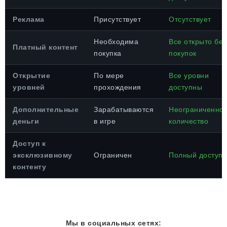
Реклама
Присутствует
Отсутствует
Необходима
Все открыто без
Платный контент
покупка
покупок
Открытие
По мере
Все уровни
уровней
прохождения
доступны
Дополнительные
Зарабатываются
Неограниченно
деньги
в игре
количество
Доступ к
эксклюзивному
Ограничен
Полный доступ
контенту
Мы в социальных сетях: