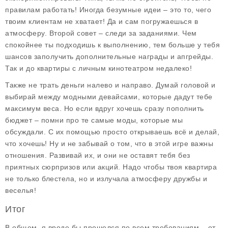
правилам работать! Иногда безумные идеи – это то, чего
твоим клиентам не хватает! Да и сам погружаешься в
атмосферу. Второй совет – следи за заданиями. Чем
спокойнее ты подходишь к выполнению, тем больше у тебя
шансов заполучить дополнительные награды и апгрейды.
Так и до квартиры с личным кинотеатром недалеко!
Также не трать деньги налево и направо. Думай головой и
выбирай между модными девайсами, которые дадут тебе
максимум веса. Но если вдруг хочешь сразу пополнить
бюджет – помни про те самые моды, которые мы
обсуждали. С их помощью просто открываешь всё и делай,
что хочешь! Ну и не забывай о том, что в этой игре важны
отношения. Развивай их, и они не оставят тебя без
приятных сюрпризов или акций. Надо чтобы твоя квартира
не только блестела, но и излучала атмосферу дружбы и
веселья!
Итог
В общем, я вроде бы прошелся по всем требованиям – от