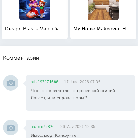
Design Blast - Match & Home
My Home Makeover: House Design
Комментарии
arik197171686
17 June 2026 07:35
Что-то не залетает с прокачкой стилий.
Лагает, или справа норм?
atomni75826
26 May 2026 12:35
Имба мод! Кайфуйте!