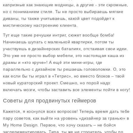
капризные как знающие модницы, а другие - эти скромные,
но с пониманием стиля. Ты не просто выбираешь мягкие
диваны, ты также учитываешь, какой цвет подойдет к
мистическому настроению клиента.
Тут еще такие речушки интриг, сюжет вообще бомба!
Начинаешь шупать с маленькой квартирки, потом ты
участвуешь в дизайнерских баталиях, отстаивая свои идеи.
Это уже не просто выбор мебели, это настоящая каша из
драмы и «кто круче»! А ещё эти мини-игры, где
параллельно с дизайном ты решаешь головоломки. О, это
как если бы ты играл в «Тетрис», но вместо блоков – твой
новый кураторский проект. Смешно, но порой надо
включать мозги, чтобы заставить все элементы пойти в ногу!
Советы для продвинутых геймеров
Кажется, я коснулся всех вопросов! Теперь время дать тебе
пару советов, как выйти на уровень «дизайнер за гранью» в
My Home Design
. Первое, что хочу сказать – не бойся
экспериментировать. Типа, ты же не строитель, чтобы по