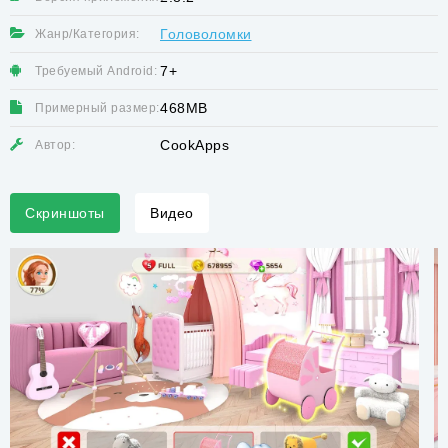
Головоломки
Жанр/Категория:
7+
Требуемый Android:
468MB
Примерный размер:
CookApps
Автор:
Скриншоты
Видео