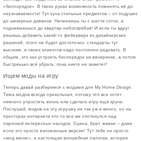
«беспорядок». В твоих руках возможность поменять её до
неузнаваемости! Тут куча стильных предметов – от подушек
до шикарных диванов. Начинаешь ты с шести соток, а
поднимаешься до квартир-небоскрёбов! И если ты вдруг
решишь добавить какой-то фейерверк из дизайнерских
решений, этого не будет достаточно: стандарты тут
высокие, и своих клиентов надо постоянно радовать. В
общем, это как устроить беспорядок на вечеринке, а потом
быстренько всё убрать, пока никто не заметит!
Ищем моды на игру
Теперь давай разберемся с модами для
My Home Design
.
Тема модов всегда прикольная, потому что все хотят
немного упростить жизнь или сделать игру ещё круче.
Послушай, модов на эту игрушку не так уж и много, но на
просторах интернета кто-то все же споткнулся над
парочкой интересных находок. Сцена, брат, живая – даже
если это просто взломанные версии! Тут тебе не просто
«мод меню», а настоящая волшебная палочка, которая