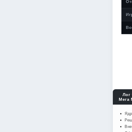
От
Иг
Во
Лог 
Мега 
Ядр
Реш
Вне