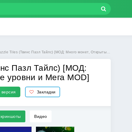
инс Пазл Тайлс) [МОД: Много монет, Открытые уровни и Мега MOD] | Взлом Twins Puzzle Tiles на Андроид
винс Пазл Тайлс) [МОД:
е уровни и Мега MOD]
 версия
Закладки
криншоты
Видео