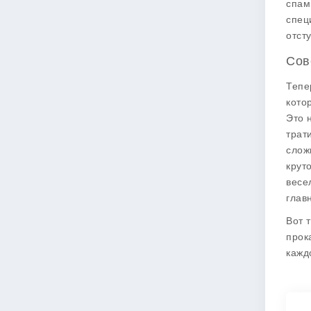
спам
спец
отст
Сов
Тепе
кото
Это 
трат
слож
крут
весе
глав
Вот 
прок
кажд