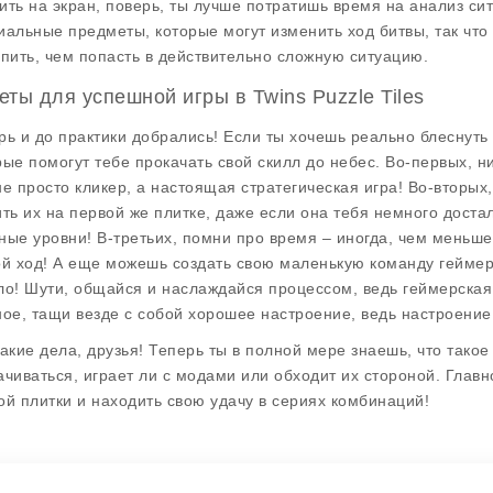
ить на экран, поверь, ты лучше потратишь время на анализ сит
иальные предметы, которые могут изменить ход битвы, так что
упить, чем попасть в действительно сложную ситуацию.
еты для успешной игры в Twins Puzzle Tiles
рь и до практики добрались! Если ты хочешь реально блеснуть в
рые помогут тебе прокачать свой скилл до небес. Во-первых, н
не просто кликер, а настоящая стратегическая игра! Во-вторых
ить их на первой же плитке, даже если она тебя немного доста
ные уровни! В-третьих, помни про время – иногда, чем меньш
ой ход! А еще можешь создать свою маленькую команду геймеро
ло! Шути, общайся и наслаждайся процессом, ведь геймерская 
ное, тащи везде с собой хорошее настроение, ведь настроение 
такие дела, друзья! Теперь ты в полной мере знаешь, что такое T
ачиваться, играет ли с модами или обходит их стороной. Главн
ой плитки и находить свою удачу в сериях комбинаций!