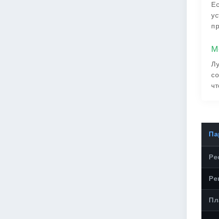
Ес
ус
пр
М
Лу
со
чт
Па
Ре
Ре
Пл