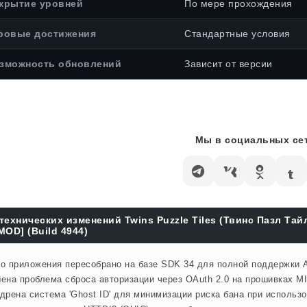
крытие уровней
По мере прохождения
ровые достижения
Стандартные условия
зможность обновлений
Зависит от версии
Мы в социальных сет
технических изменений Twins Puzzle Tiles (Твинс Пазл Та
MOD] (Build 4944)
о приложения пересобрано на базе SDK 34 для полной поддержки A
ена проблема сброса авторизации через OAuth 2.0 на прошивках MI
дрена система 'Ghost ID' для минимизации риска бана при использ