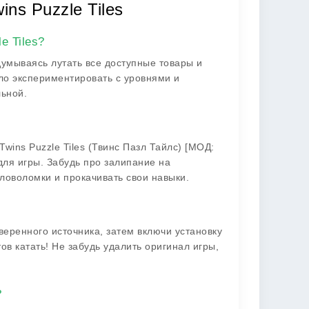
ns Puzzle Tiles
e Tiles?
думываясь лутать все доступные товары и
ло экспериментировать с уровнями и
льной.
wins Puzzle Tiles (Твинс Пазл Тайлс) [МОД:
ля игры. Забудь про залипание на
ловоломки и прокачивать свои навыки.
еренного источника, затем включи установку
тов катать! Не забудь удалить оригинал игры,
?