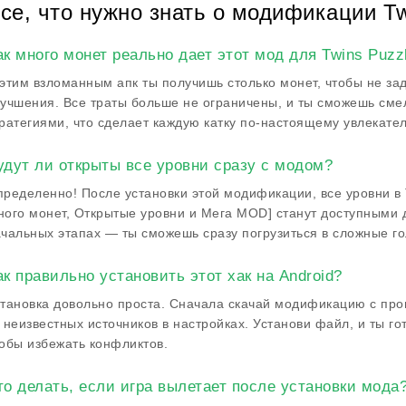
се, что нужно знать о модификации Twi
ак много монет реально дает этот мод для Twins Puzzl
этим взломанным апк ты получишь столько монет, чтобы не за
учшения. Все траты больше не ограничены, и ты сможешь сме
ратегиями, что сделает каждую катку по-настоящему увлекате
удут ли открыты все уровни сразу с модом?
ределенно! После установки этой модификации, все уровни в T
ого монет, Открытые уровни и Мега MOD] станут доступными д
чальных этапах — ты сможешь сразу погрузиться в сложные го
ак правильно установить этот хак на Android?
тановка довольно проста. Сначала скачай модификацию с пров
 неизвестных источников в настройках. Установи файл, и ты го
обы избежать конфликтов.
то делать, если игра вылетает после установки мода