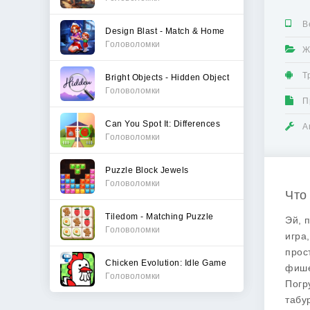
В
Design Blast - Match & Home
Головоломки
Ж
Т
Bright Objects - Hidden Object
Головоломки
П
Can You Spot It: Differences
А
Головоломки
Puzzle Block Jewels
Головоломки
Что 
Tiledom - Matching Puzzle
Эй, 
Головоломки
игра
прос
Chicken Evolution: Idle Game
фише
Головоломки
Погр
табу