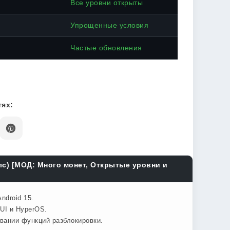
Все уровни открыты
Упрощенные условия
Частые обновления
ях:
йлс) [МОД: Много монет, Открытые уровни и
ndroid 15.
UI и HyperOS.
овании функций разблокировки.