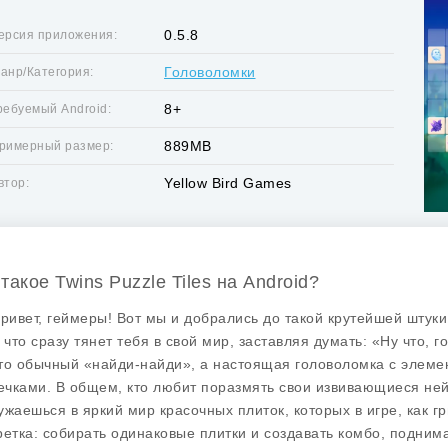
0.5.8
ерсия приложения:
Головоломки
анр/Категория:
8+
ребуемый Android:
889MB
римерный размер:
Yellow Bird Games
втор:
такое Twins Puzzle Tiles на Android?
привет, геймеры! Вот мы и добрались до такой крутейшей штуки, к
, что сразу тянет тебя в свой мир, заставляя думать: «Ну что, г
то обычный «найди-найди», а настоящая головоломка с элеме
чками. В общем, кто любит поразмять свои извивающиеся нейро
ужаешься в яркий мир красочных плиток, которых в игре, как гр
ретка: собирать одинаковые плитки и создавать комбо, подним