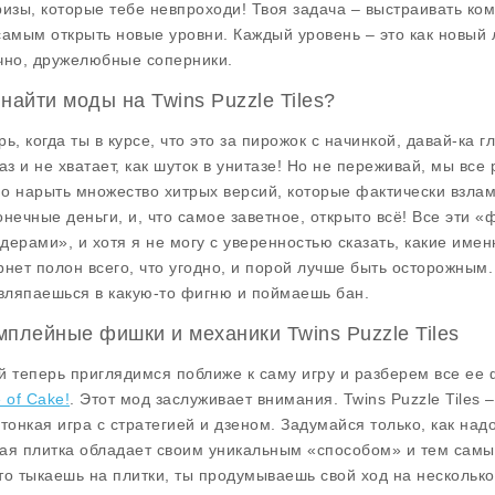
ризы, которые тебе невпроходи! Твоя задача – выстраивать ком
самым открыть новые уровни. Каждый уровень – это как новый 
чно, дружелюбные соперники.
 найти моды на Twins Puzzle Tiles?
рь, когда ты в курсе, что это за пирожок с начинкой, давай-ка
раз и не хватает, как шуток в унитазе! Но не переживай, мы вс
о нарыть множество хитрых версий, которые фактически взлам
онечные деньги, и, что самое заветное, открыто всё! Все эти
дерами», и хотя я не могу с уверенностью сказать, какие име
рнет полон всего, что угодно, и порой лучше быть осторожным.
 вляпаешься в какую-то фигню и поймаешь бан.
мплейные фишки и механики Twins Puzzle Tiles
й теперь приглядимся поближе к саму игру и разберем все ее
 of Cake!
. Этот мод заслуживает внимания. Twins Puzzle Tiles –
 тонкая игра с стратегией и дзеном. Задумайся только, как над
ая плитка обладает своим уникальным «способом» и тем самы
то тыкаешь на плитки, ты продумываешь свой ход на несколько