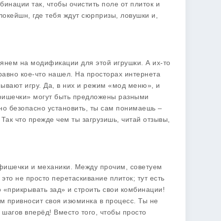
бинации так, чтобы очистить поле от плиток и
локейшн, где тебя ждут сюрпризы, ловушки и,
 глянем на модификации для этой игрушки. А их-то
е равно кое-что нашел. На просторах интернета
ывают игру. Да, в них и режим «мод меню», и
 «фишечки» могут быть предложены разными
нно безопасно установить, ты сам понимаешь –
 Так что прежде чем ты загрузишь, читай отзывы,
 фишечки и механики. Между прочим, советуем
 это не просто перетаскивание плиток; тут есть
о «прикрывать зад» и строить свои комбинации!
м привносит своя изюминка в процесс. Ты не
 шагов вперёд! Вместо того, чтобы просто