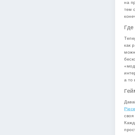
на п
тем 
коне
Где
Тепе
как 
можн
беск
«мод
инте
а то
Гей
Дава
Piece
своя
Кажд
прос