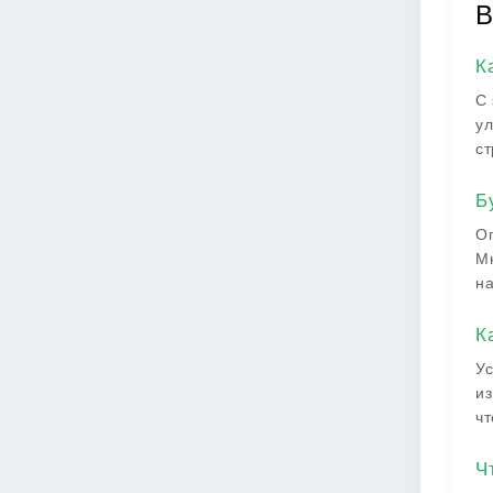
В
К
С 
ул
ст
Б
Оп
Мн
на
К
Ус
из
чт
Ч