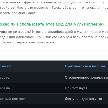
ли возникают фризы или вылеты, попробуй очистить кэш прил
тройство. Часто это помогает. Также убедись, что ты скачал 
облем совместимости.
ожно ли использовать этот мод для мультиплеера?
чше не рисковать! Играть с модификацией в мультиплеере може
здан для одиночной игры, так что нагибай всех врагов на свои
обы не потерять кучу прогресса.
раметр
Оригинальная версия
сурсы
Ограниченное количеств
клама
Присутствует
атный контент
Доступен для покупки