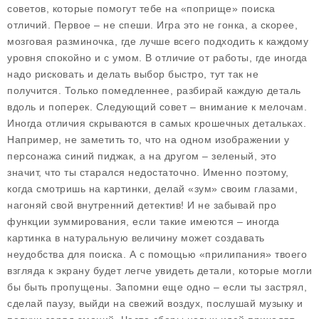
советов, которые помогут тебе на «поприще» поиска
отличий. Первое – не спеши. Игра это не гонка, а скорее,
мозговая разминочка, где лучше всего подходить к каждому
уровня спокойно и с умом. В отличие от работы, где иногда
надо рисковать и делать выбор быстро, тут так не
получится. Только помедленнее, разбирай каждую деталь
вдоль и поперек. Следующий совет – внимание к мелочам.
Иногда отличия скрываются в самых крошечных детальках.
Например, не заметить то, что на одном изображении у
персонажа синий пиджак, а на другом – зеленый, это
значит, что ты старался недостаточно. Именно поэтому,
когда смотришь на картинки, делай «зум» своим глазами,
нагоняй свой внутренний детектив! И не забывай про
функции зуммирования, если такие имеются – иногда
картинка в натуральную величину может создавать
неудобства для поиска. А с помощью «прилипания» твоего
взгляда к экрану будет легче увидеть детали, которые могли
бы быть пропущены. Запомни еще одно – если ты застрял,
сделай паузу, выйди на свежий воздух, послушай музыку и