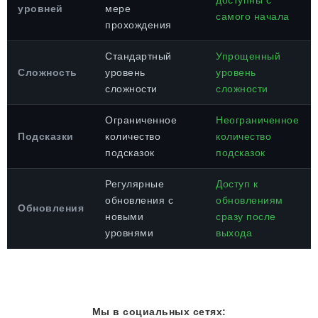
доступны с
уровней
мере
самого начала
прохождения
Стандартный
Упрощенный
Сложность
уровень
уровень
сложности
сложности
Ограниченное
Неограниченное
Подсказки
количество
количество
подсказок
подсказок
Регулярные
Доступ к
обновления с
обновлениям
Обновления
новыми
сразу после
уровнями
выхода
Мы в социальных сетях: