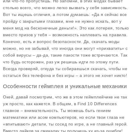
или что-то пропустишь. Но запомни, в этих модах бывает
столько всего, что можно легко вызвать у себя зависимость.
Вот ты ищешь отличия, а потом думаешь: «Да я сейчас все
пройду с закрытыми глазами, мне не нужно искать, вот у
меня мод на бесконечные деньги!». Это как лотерея, только
вместо призов у тебя – возможность наплевать на правила.
Конечно, есть и вопрос безопасности. Да, скачать моды
можно, но не забывай, что иногда они могут «прихватить» с
собой вирусы – да-да, такие пакости тоже встречаются. Так
что будь осторожен, раз уж решишь идти по этому пути.
Всегда проверяй, откуда ты собираешься скачать, чтобы не
остаться без телефона и без игры – а этого не хочет никто!
Особенности геймплея и уникальные механики
Окей, давай посмотрим, что же в этом геймплейчике не так
уж просто, как кажется. В общем, в
Find 10 Differences
главное – внимательность. Ты можешь быть гением
математики или асом компьютеров, но если твои глаза не
«впитывают» детали, ты сосед по игре, а не главный герой.
Вместо лайков за смекалку ты получишь ху из-за ошибок!