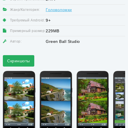
Головоломки
Жанр/Категория:
9+
Требуемый Android:
229MB
Примерный размер:
Green Ball Studio
Автор:
Скриншоты