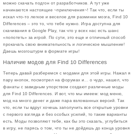
можно скачать подгон от разработчиков. А тут уже
начинаются настоящие ~приключения~! Так что, если ты
искал что-то легкое и веселое для разминки мозга, Find 10
Differences – это то, что тебе нужно. Игра доступна для
скачивания в Google Play, так что у всех нас есть шанс
«попотеть» за игрой. По сути, это еще и отличный способ
прокачать свою внимательность и логическое мышление!
Даешь мозгоштурм в формате игры!
Наличие модов для Find 10 Differences
Теперь давай разберемся с модами для этой игры. Нажал я
пару кнопок, посмотрел на форумах и... о чудо, нашел, что
фанаты с завидным упорством создают различные моды
для
Find 10 Differences
. И вот, что мы имеем: мод меню,
мод на много денег и даже пара взломанных версий. Так
что, если ты вдруг хочешь заполучить все открытые уровни
с первого взгляда и без особых усилий, то такие варианты
есть. Моды позволяют тебе, как бы это сказать, углубиться
в игру, не парясь о том, что ты не дойдешь до конца уровня