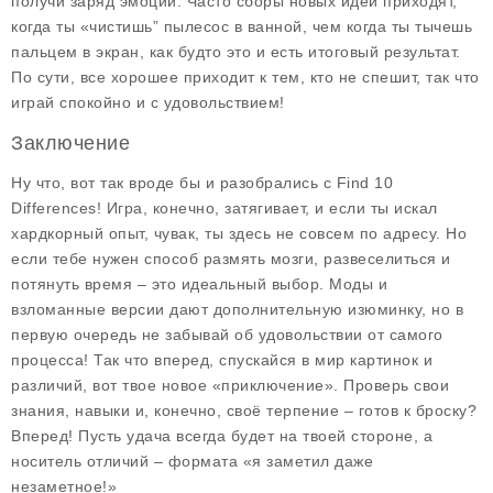
получи заряд эмоций. Часто сборы новых идей приходят,
когда ты «чистишь” пылесос в ванной, чем когда ты тычешь
пальцем в экран, как будто это и есть итоговый результат.
По сути, все хорошее приходит к тем, кто не спешит, так что
играй спокойно и с удовольствием!
Заключение
Ну что, вот так вроде бы и разобрались с
Find 10
Differences
! Игра, конечно, затягивает, и если ты искал
хардкорный опыт, чувак, ты здесь не совсем по адресу. Но
если тебе нужен способ размять мозги, развеселиться и
потянуть время – это идеальный выбор. Моды и
взломанные версии дают дополнительную изюминку, но в
первую очередь не забывай об удовольствии от самого
процесса! Так что вперед, спускайся в мир картинок и
различий, вот твое новое «приключение». Проверь свои
знания, навыки и, конечно, своё терпение – готов к броску?
Вперед! Пусть удача всегда будет на твоей стороне, а
носитель отличий – формата «я заметил даже
незаметное!»