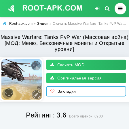
Root-apk.com
»
Экшен
» Скачать Massive Warfare: Tanks PvP War (Массовая война) [МОД: Меню, Бесконечные монеты и Открытые уровни] | Взлом Massive Warfare: Tanks PvP War на Андроид
Massive Warfare: Tanks PvP War (Массовая война)
[МОД: Меню, Бесконечные монеты и Открытые
уровни]
Скачать MOD
Оригинальная версия
Закладки
Рейтинг: 3.6
Всего оценок: 6900