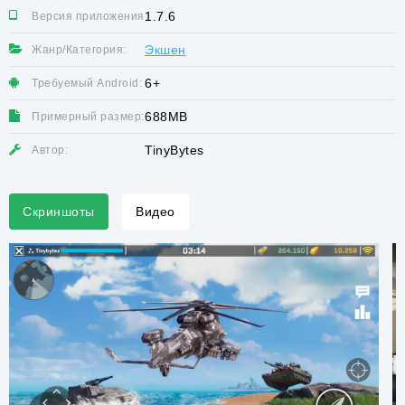
1.7.6
Версия приложения:
Экшен
Жанр/Категория:
6+
Требуемый Android:
688MB
Примерный размер:
TinyBytes
Автор:
Скриншоты
Видео