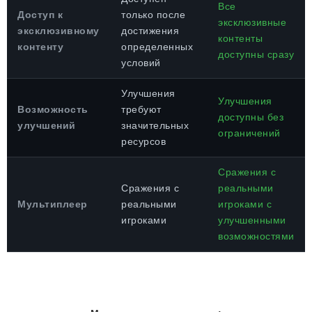
Все
Доступ к
только после
эксклюзивные
эксклюзивному
достижения
контенты
контенту
определенных
доступны сразу
условий
Улучшения
Улучшения
Возможность
требуют
доступны без
улучшений
значительных
ограничений
ресурсов
Сражения с
Сражения с
реальными
Мультиплеер
реальными
игроками с
игроками
улучшенными
возможностями