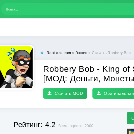
Root-apk.com
»
Экшен
» Скачать Robbery Bob - King of Sneak (
Robbery Bob - King of
[МОД: Деньги, Монет
Скачать MOD
Оригинальная
С
Рейтинг: 4.2
Всего оценок: 2000