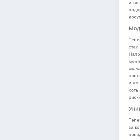
изве
подж
досу
Мод
Тепе
стал
Напр
меня
скач
наст
и не
хоть
риск
Уни
Тепе
за к
пове