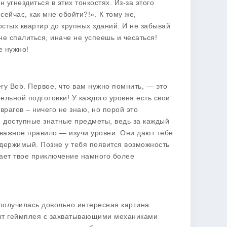
 угнездиться в этих тонкостях. Из-за этого
ейчас, как мне обойти?!». К тому же,
стых квартир до крупных зданий. И не забывай
 не спалиться, иначе не успеешь и чесаться!
е нужно!
ry Bob. Первое, что вам нужно помнить, — это
льной подготовки! У каждого уровня есть свои
врагов – ничего не знаю, но порой это
е доступные знатные предметы, ведь за каждый
важное правило — изучи уровни. Они дают тебе
одержимый. Позже у тебя появится возможность
ает твое приключение намного более
получилась довольно интересная картина.
пыт геймплея с захватывающими механиками