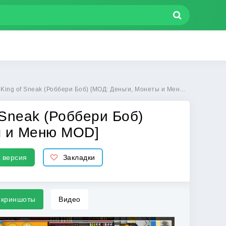
Роббери Боб) [МОД: Деньги, Монеты и Меню MOD] | Взлом Robbery Bob - King of Sneak на Андроид
 Sneak (Роббери Боб)
ы и Меню MOD]
 версия
Закладки
криншоты
Видео