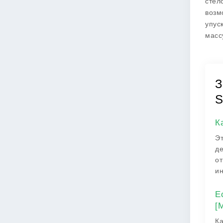
стел
возм
упус
масс
З
S
К
Эт
де
от
ин
Е
[
Ка