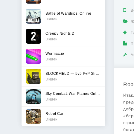
В
Battle of Warships: Online
Экшен
Ж
Т
Creepy Nights 2
Экшен
П
Wormax.io
А
Экшен
BLOCKFIELD — 5v5 PvP Shooter
Экшен
Rob
Sky Combat: War Planes Online
Итак
Экшен
пред
добр
Robot Car
«бер
Экшен
взры
бога