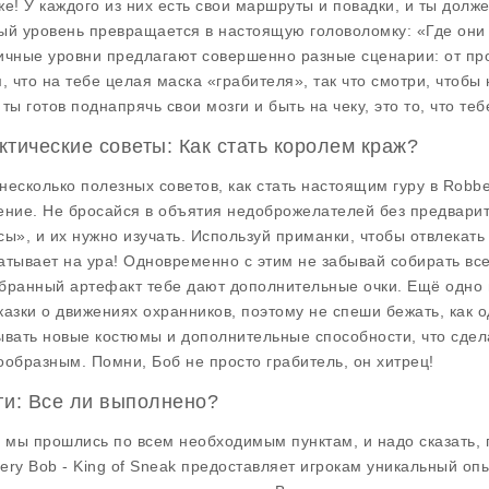
же! У каждого из них есть свои маршруты и повадки, и ты должен
ый уровень превращается в настоящую головоломку: «Где они с
ичные уровни предлагают совершенно разные сценарии: от про
м, что на тебе целая маска «грабителя», так что смотри, чтобы
 ты готов поднапрячь свои мозги и быть на чеку, это то, что теб
ктические советы: Как стать королем краж?
несколько полезных советов, как стать настоящим гуру в Robbe
ение. Не бросайся в объятия недоброжелателей без предварите
сы», и их нужно изучать. Используй приманки, чтобы отвлекать 
атывает на ура! Одновременно с этим не забывай собирать вс
бранный артефакт тебе дают дополнительные очки. Ещё одно 
казки о движениях охранников, поэтому не спеши бежать, как 
ывать новые костюмы и дополнительные способности, что сдел
ообразным. Помни, Боб не просто грабитель, он хитрец!
ги: Все ли выполнено?
, мы прошлись по всем необходимым пунктам, и надо сказать, 
ery Bob - King of Sneak предоставляет игрокам уникальный о