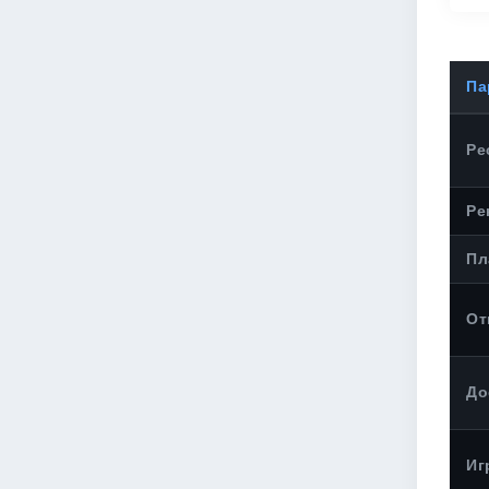
Па
Ре
Ре
Пл
От
До
Иг