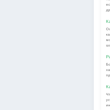
ес
др
К
Ос
ка
мо
ша
Р
Бо
ха
пр
К
Чт
ус
ин