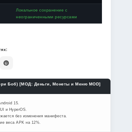
Локальное сохранение с
неограниченными ресурсами
ях:
бери Боб) [МОД: Деньги, Монеты и Меню MOD]
ndroid 15.
UI и HyperOS.
ужается без изменения манифеста.
ние веса APK на 12%.