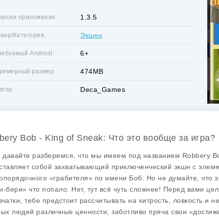
1.3.5
ерсия приложения:
Экшен
анр/Категория:
6+
ребуемый Android:
474MB
римерный размер:
Deca_Games
втор:
bery Bob - King of Sneak: Что это вообще за игра?
, давайте разберемся, что мы имеем под названием Robbery Bob 
ставляет собой захватывающий приключенческий экшн с элемен
опорядочного «грабителя» по имени Боб. Но не думайте, что э
и-бери» что попало. Нет, тут всё чуть сложнее! Перед вами це
вчатки, тебе предстоит рассчитывать на хитрость, ловкость и 
тых людей различные ценности, заботливо пряча свои «достиже