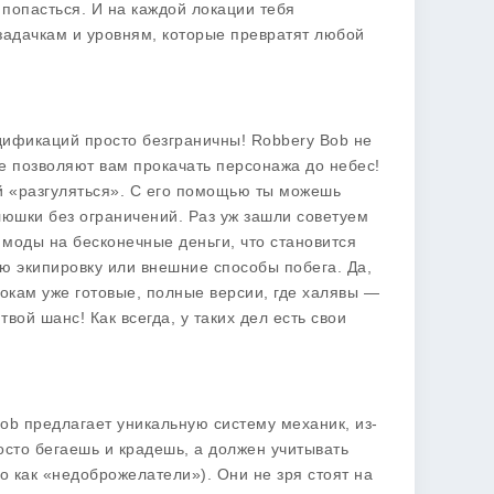
е попасться. И на каждой локации тебя
 задачкам и уровням, которые превратят любой
дификаций просто безграничны! Robbery Bob не
е позволяют вам прокачать персонажа до небес!
й «разгуляться». С его помощью ты можешь
люшки без ограничений. Раз уж зашли советуем
 моды на бесконечные деньги, что становится
ую экипировку или внешние способы побега. Да,
окам уже готовые, полные версии, где халявы —
твой шанс! Как всегда, у таких дел есть свои
ob предлагает уникальную систему механик, из-
осто бегаешь и крадешь, а должен учитывать
 как «недоброжелатели»). Они не зря стоят на