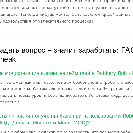
са, которые вызывают зависимость. Взломанные версии и мод
ожностям, а советы помогут тебе пережить трудные времена. Та
кай шанс! Ты когда-нибудь мечтал быть королем краж? Сейчас 
у удовольствия от увлекательного процесса!
адать вопрос – значит заработать: FAQ
neak
ак модификация влияет на геймплей в Robbery Bob - 
от взломанный апк позволяет вам безбоязненно грабить и изб
ньги и монеты! С этим хаком ваши возможности безграничны –
крывать новые уровни без лишних затрат. Установка мода дела
тереснее!
сть ли риски получения бана при использовании Robbe
МОД: Деньги, Монеты и Меню MOD]?
к и в любом хаке, существует вероятность, что вас могут заба