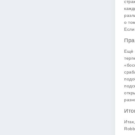
стра
кажд
разл
о то
Если
Пра
Ещё 
терп
«бос
сраб
подо
подс
откр
разн
Ито
Итак
Robb