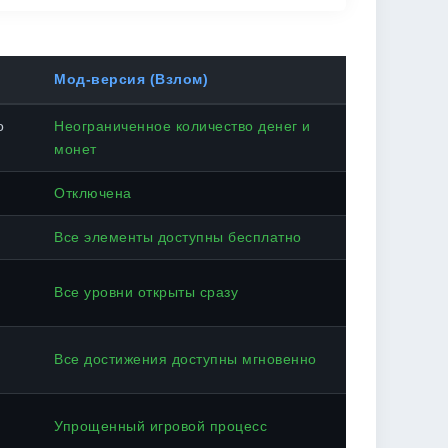
Мод-версия (Взлом)
о
Неограниченное количество денег и
монет
Отключена
Все элементы доступны бесплатно
Все уровни открыты сразу
Все достижения доступны мгновенно
Упрощенный игровой процесс