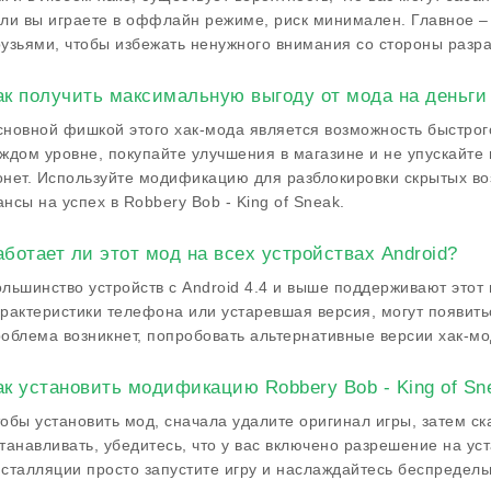
ли вы играете в оффлайн режиме, риск минимален. Главное –
узьями, чтобы избежать ненужного внимания со стороны разра
ак получить максимальную выгоду от мода на деньги
новной фишкой этого хак-мода является возможность быстрог
ждом уровне, покупайте улучшения в магазине и не упускайте
нет. Используйте модификацию для разблокировки скрытых во
нсы на успех в Robbery Bob - King of Sneak.
аботает ли этот мод на всех устройствах Android?
льшинство устройств с Android 4.4 и выше поддерживают этот 
рактеристики телефона или устаревшая версия, могут появит
облема возникнет, попробовать альтернативные версии хак-мо
ак установить модификацию Robbery Bob - King of Sn
обы установить мод, сначала удалите оригинал игры, затем с
танавливать, убедитесь, что у вас включено разрешение на ус
сталляции просто запустите игру и наслаждайтесь беспредель