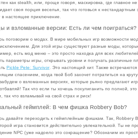
стен как stealth, или, проще говоря, маскировка, где главное н
идает своя порция веселья, так что готовься к нестандартным
г в настоящее приключение.
ы и взломанные версии: Есть ли чем поиграться?
рь поговорим о модах. В мире мобильных игр возможности мо
 исключением. Для этой игры существуют разные моды, которы
имер, есть мод меню – это просто находка для всех любителе
ть параметры игры, открывать уровни и получать различные п
ать
Pickle Pete: Survivor
. Это настоящий хит. Также встречаются
оящим спасением, когда твой Боб захочет потратиться на крут
 забудем о взломанных версиях, которые рьяно предлагают игр
 отбавляй! Так что если ты хочешь похулиганить по полной, это 
и, так что взламывай на свой страх и риск!
кальный геймплей: В чем фишка Robbery Bob?
рь давайте переходить к геймплейным фишкам. Так, Robbery B
оторой игра становится действительно увлекательной. Ты не пр
дение NPC (уже надоело это сокращение? Обозначим их просто