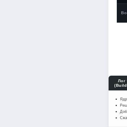
Во
Лог 
(Build
Ядр
Реш
Доб
Сжа