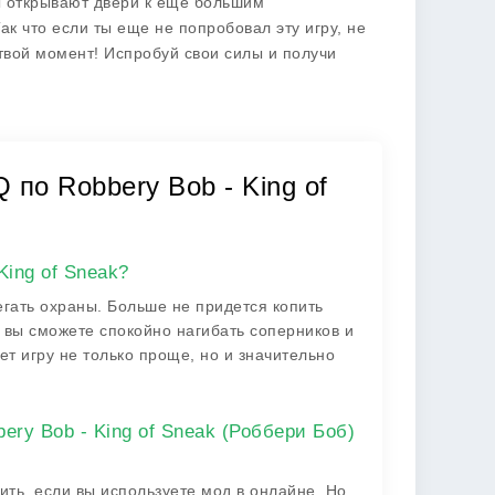
ы открывают двери к еще большим
к что если ты еще не попробовал эту игру, не
твой момент! Испробуй свои силы и получи
 по Robbery Bob - King of
King of Sneak?
егать охраны. Больше не придется копить
 вы сможете спокойно нагибать соперников и
ет игру не только проще, но и значительно
ry Bob - King of Sneak (Роббери Боб)
нить, если вы используете мод в онлайне. Но,