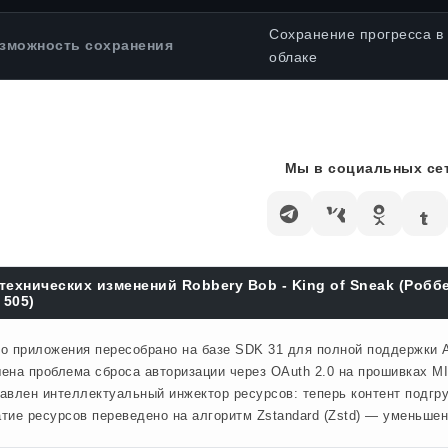
Сохранение прогресса в
зможность сохранения
облаке
Мы в социальных сет
технических изменений Robbery Bob - King of Sneak (Роб
 505)
о приложения пересобрано на базе SDK 31 для полной поддержки A
ена проблема сброса авторизации через OAuth 2.0 на прошивках MI
авлен интеллектуальный инжектор ресурсов: теперь контент подгр
тие ресурсов переведено на алгоритм Zstandard (Zstd) — уменьше