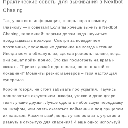
Практические советы для выживания в Nextbot
Chasing
Так, у нас есть информация, теперь пора к самому
главному — к советам! Если ты хочешь выжить в
Nextbot
Chasing
, запоминай: первым делом надо научиться
предугадывать проходы. Смотри за поведением
противника, поскольку их движение не всегда истинно.
Иногда можно обмануть их, сделав резкость налево, когда
они решат пойти прямо. Это как посмотреть на врага и
сказать: "Привет, давай в догонялки, но не с такой же
локацией!" Моменты резких маневров – твоя настоящая
суперсила.
Короче говоря, не стоит забывать про укрытия. Научись
пользоваться окружением: шкафы, уголки и даже двери —
твои лучшие друзья. Лучше сделать небольшую передышку
за шкафом, чем опять оказаться пойманным под прицелом
их навыков. Рассчитывай, когда лучше оставить укрытие и
рвануть в открытую для спасения! И еще одно: используй