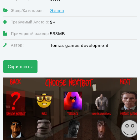
Экшен
Жанр/Категория:
9+
Требуемый Android:
593MB
Примерный размер:
Tomas games development
Автор:
Скриншоты