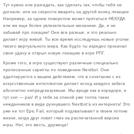
Тут нужно или разгадать, как сделать так, чтобы тебя не
догнали, или на скорости вжарить на другой конец локации.
Например, за одним поворотом может прятаться НЕКУДА
или же еще более увлекательные механики. Да, и не
забывай про локации! Они все разные, и это реально
делает игру живой. Ты все время исследуешь новые уголки
твоего виртуального мира. Как будто ты изрядно прокачал
свою удачу и открыл новую локацию в игре РПГ.
Кроме того, в игре существуют различные специально
прописанные скрипты по поведению
Nextbot
. Они
адаптируются к вашим действиям, что в сочетании с их
искусственным интеллектом делает исход каждого забега
абсолютно непредсказуемым. Мы вроде как в коридоре, и
тут хоп — раз! И у тебя за спиной уже толпа таких
нежданчиков в виде рухнувшего Nextbot'а из интернета! Это
уже не тот Epic Fail, который подхватывают в твоем потоке
жизни, когда друг ловит глюк на распечатанной версии
игры. Нет, это жесть, дружище!