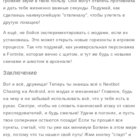
громкие звуки в твою пользу. Они могут отвлечь противника
и дать тебе жизненно важные секунды. Подумай, как
сделаешь наивкуснейшую "отвлекаху", чтобы улететь в
другую локацию!
А ещё, не бойся экспериментировать с модами, если их
установишь. Это может открыть новые горизонты в игровом
процессе. Так что подумай, как универсальная персонажка
в Fortnite, которая вечно с щитом, и тут же будь с новыми
скинами и шмотом в арсенале!
Заключение
Вот и всё, дружище! Теперь ты знаешь всё о
Nextbot
Chasing
на Android, его модах и механиках! Главное, будь
на чеку и не забывай использовать всё, что у тебя есть в
руках. Смотри, чтобы не словить панический атаку от своих
преследователей, и будь смелым! Удачи в погонях, и пусть
твои соперники остаются позади! Если ты прошёл все
пункты, считай, что ты уже как минимум Бэтмен в этом мире
игр, потому что ты нашел свой путь! Жми кнопку "старт" и