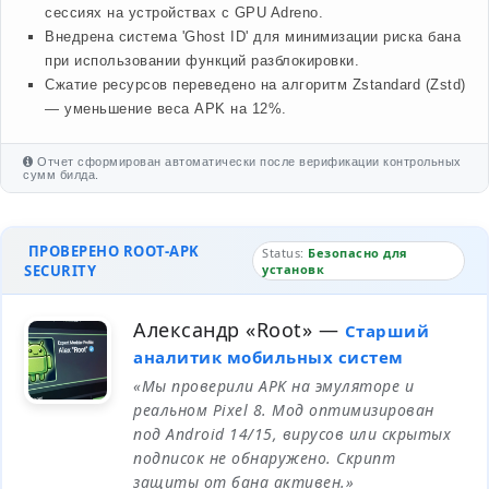
сессиях на устройствах с GPU Adreno.
Внедрена система 'Ghost ID' для минимизации риска бана
при использовании функций разблокировки.
Сжатие ресурсов переведено на алгоритм Zstandard (Zstd)
— уменьшение веса APK на 12%.
Отчет сформирован автоматически после верификации контрольных
сумм билда.
ПРОВЕРЕНО ROOT-APK
Status:
Безопасно для
SECURITY
установк
Александр «Root»
—
Старший
аналитик мобильных систем
«Мы проверили APK на эмуляторе и
реальном Pixel 8. Мод оптимизирован
под Android 14/15, вирусов или скрытых
подписок не обнаружено. Скрипт
защиты от бана активен.»