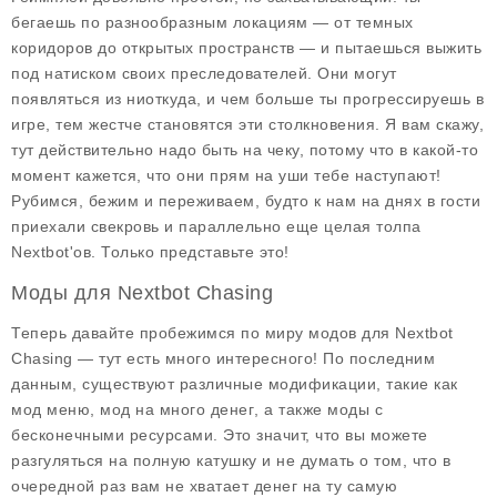
бегаешь по разнообразным локациям — от темных
коридоров до открытых пространств — и пытаешься выжить
под натиском своих преследователей. Они могут
появляться из ниоткуда, и чем больше ты прогрессируешь в
игре, тем жестче становятся эти столкновения. Я вам скажу,
тут действительно надо быть на чеку, потому что в какой-то
момент кажется, что они прям на уши тебе наступают!
Рубимся, бежим и переживаем, будто к нам на днях в гости
приехали свекровь и параллельно еще целая толпа
Nextbot'ов. Только представьте это!
Моды для Nextbot Chasing
Теперь давайте пробежимся по миру модов для Nextbot
Chasing — тут есть много интересного! По последним
данным, существуют различные модификации, такие как
мод меню
, мод на
много денег
, а также моды с
бесконечными ресурсами
. Это значит, что вы можете
разгуляться на полную катушку и не думать о том, что в
очередной раз вам не хватает денег на ту самую