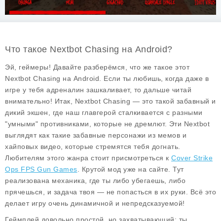
Что такое Nextbot Chasing на Android?
Эй, геймеры! Давайте разберёмся, что же такое этот
Nextbot Chasing
на Android. Если ты любишь, когда даже в
игре у тебя адреналин зашкаливает, то дальше читай
внимательно! Итак, Nextbot Chasing — это такой забавный и
дикий экшен, где наш главгерой сталкивается с разными
"умными" противниками, которые не дремлют. Эти
Nextbot
выглядят как такие забавные персонажи из мемов и
хайповых видео, которые стремятся тебя догнать.
Любителям этого жанра стоит присмотреться к
Cover Strike
Ops FPS Gun Games
. Крутой мод уже на сайте. Тут
реализована механика, где ты либо убегаешь, либо
прячешься, и задача твоя — не попасться в их руки. Всё это
делает игру очень динамичной и непредсказуемой!
Геймплей довольно простой, но захватывающий: ты