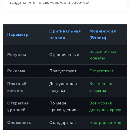
найдется что-то свеженькое и рабочее!
Оригинальная
Мод-версия
Параметр
версия
(Взлом)
Бесконечные
Ресурсы
Ограниченные
монеты
Реклама
Присутствует
Отсутствует
Платный
Доступен для
Все уровни
контент
покупки
открыты
Открытие
По мере
Все уровни
уровней
прохождения
доступны сразу
Сложность
Стандартная
Настраиваемая