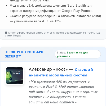
между Wi-Fi и 5G сетями.
Мод-меню v3.4: добавлена функция 'Safe Stealth' для
скрытия следов модификации от Google Play Protect.
Сжатие ресурсов переведено на алгоритм Zstandard (Zstd)
— уменьшение веса APK на 12%.
Отчет сформирован автоматически после верификации контрольных
сумм билда.
ПРОВЕРЕНО ROOT-APK
Status:
Безопасно для
SECURITY
установк
Александр «Root»
—
Старший
аналитик мобильных систем
«Мы проверили APK на эмуляторе и
реальном Pixel 8. Мод оптимизирован
под Android 14/15, вирусов или скрытых
подписок не обнаружено. Скрипт
защиты от бана активен.»