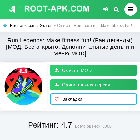
Root-apk.com
»
Экшен
» Скачать Run Legends: Make fitness fun! (Ран легенды) [МОД: Все открыто, Дополнительные деньги и Меню MOD] | Взлом Run Legends: Make fitness fun! на Андроид
Run Legends: Make fitness fun! (Ран легенды)
[МОД: Все открыто, Дополнительные деньги и
Меню MOD]
Скачать MOD
Оригинальная версия
Закладки
Рейтинг: 4.7
Всего оценок: 5000