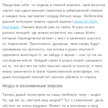
Представь себе: ты сидишь в темной комнате, твой монитор
светит, как единственная лампочка в заброшенной хижине,
и каждая тень заставляет сердце биться чаще. Любителям
данной категории ловите годный вариант
Dead On Duty:
Red Dawn
. Свежая версия уже на сайте. В игре полно
разных локаций, где можно встретить тех самых Шлёп,
которые периодически встают с мест и начинают шастать
по территории. Приготовься, дружище, твои нервы будут
проверены на прочность, как иголка в руках опытного
циркового жонглера! О, не забудь о звуках – они тут не на
последнем месте. Каждый скрип и шорох может указывать
на то, что вот-вот на тебя прыгнет какой-то монстр, и твоя
жизнь закончится в такой торжественной атмосфере, что
даже последний темный кот захочет убежать от страха.
Моды и взломанные версии
Теперь давай посмотрим на нашу любимую тему – моды!
Ну, где же ты, светлый мир модов?! Тут, к сожалению, дела
обстоят не очень радужно. Может, ты и мечтаешь о мод