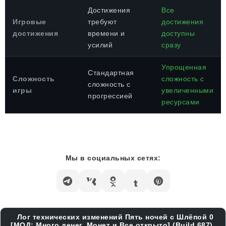
Достижения
Все
Игровые
требуют
достижения
достижения
времени и
доступны
усилий
сразу
Упрощенная
Стандартная
Сложность
сложность с
сложность с
игры
увеличенными
прогрессией
ресурсами
Мы в социальных сетях:
Лог технических изменений Пять ночей с Шлёпой 0
[МОД: Много денег, Монет и Все открыто] (Build 687)