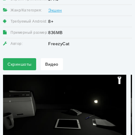
Экшен
Жанр/Категория:
8+
Требуемый Android:
836MB
Примерный размер:
FreezyCat
Автор:
Скриншоты
Видео