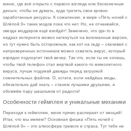
меню, где всё открыто с первого взгляда или бесконечные
деньги, чтобы не думать, куда тратить свои кровно
заработанные ресурсы. К сожалению, в мире «Пять ночей с
Шлёпой 0» таких модов пока что нет. Но, не отчаивайся,
звезда моддеров ещё взойдёт! Замечено, что где-то в
недрах интернета можно наткнуться на взломанные версии,
но тут нужно быть осторожным, как кот на льду – скачивая с
непроверенных источников можно схватить вирус, который
изрядно подпортит твой вечер. Так что, если ты не хочешь,
чтобы твой телефон стал жертвой какого-то мимолетного
вируса, лучше подумай дважды перед загрузкой
сомнительных файлов. О, кстати, если найдёшь моды,
обязательно дай знать – станем лучшими друзьями, и
обожжём пару шашлыков от радости!
Особенности геймплея и уникальные механики
Переходя к геймплею, меня прямо распирает от эмоций!
Итак, что мы имеем? Основная фишка «Пять ночей с
Шлёпой 0» – это атмосфера тревоги и страха. Тут тебе не