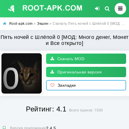
Root-apk.com
»
Экшен
» Скачать Пять ночей с Шлёпой 0 [МОД: Много денег, Монет и Все открыто] | Взлом Пять ночей с Шлёпой 0 на Андроид
Пять ночей с Шлёпой 0 [МОД: Много денег, Монет
и Все открыто]
Скачать MOD
Оригинальная версия
Закладки
Рейтинг: 4.1
Всего оценок: 7300
2.4.5
Версия приложения: