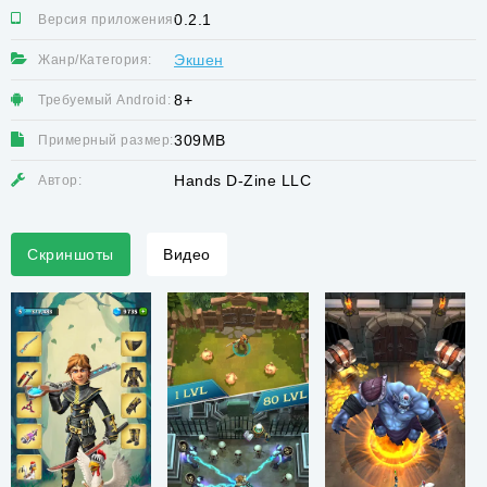
0.2.1
Версия приложения:
Экшен
Жанр/Категория:
8+
Требуемый Android:
309MB
Примерный размер:
Hands D-Zine LLC
Автор:
Скриншоты
Видео