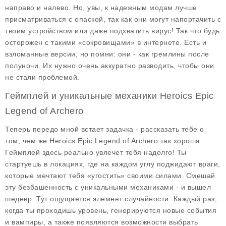
направо и налево. Но, увы, к надежным модам лучше
присматриваться с опаской, так как они могут напортачить с
твоим устройством или даже подхватить вирус! Так что будь
осторожен с такими «сокровищами» в интернете. Есть и
взломанные версии, но помни: они - как гремлины после
полуночи. Их нужно очень аккуратно разводить, чтобы они
не стали проблемой.
Геймплей и уникальные механики Heroics Epic
Legend of Archero
Теперь передо мной встает задачка - рассказать тебе о
том, чем же Heroics Epic Legend of Archero так хороша.
Геймплей здесь реально увлечет тебя надолго! Ты
стартуешь в локациях, где на каждом углу поджидают враги,
которые мечтают тебя «угостить» своими силами. Смешай
эту безбашенность с уникальными механиками - и вышел
шедевр. Тут ощущается элемент случайности. Каждый раз,
когда ты проходишь уровень, генерируются новые события
и вампиры, а также появляются возможности выбрать