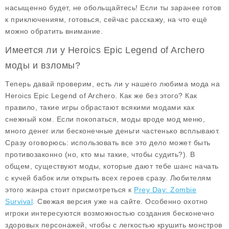
насыщенно будет, не обольщайтесь! Если ты заранее готов
к приключениям, готовься, сейчас расскажу, на что ещё
можно обратить внимание.
Имеется ли у Heroics Epic Legend of Archero
моды и взломы?
Теперь давай проверим, есть ли у нашего любима мода на
Heroics Epic Legend of Archero. Как же без этого? Как
правило, такие игры обрастают всякими модами как
снежный ком. Если покопаться, моды вроде
мод меню
,
много денег
или
бесконечные деньги
частенько всплывают.
Сразу оговорюсь: использовать все это дело может быть
противозаконно (но, кто мы такие, чтобы судить?). В
общем, существуют моды, которые дают тебе шанс начать
с кучей бабок или открыть всех героев сразу. Любителям
этого жанра стоит присмотреться к
Prey Day: Zombie
Survival
. Свежая версия уже на сайте. Особенно охотно
игроки интересуются возможностью создания бесконечно
здоровых персонажей, чтобы с легкостью крушить монстров