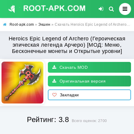
Root-apk.com
»
Экшен
» Скачать Heroics Epic Legend of Archero (Героическая эпическая легенда Арчеро) [МОД: Меню, Бесконечные монеты и Открытые уровни] | Взлом Heroics Epic Legend of Archero на Андроид
Heroics Epic Legend of Archero (Героическая
эпическая легенда Арчеро) [МОД: Меню,
Бесконечные монеты и Открытые уровни]
Скачать MOD
Оригинальная версия
Закладки
Рейтинг: 3.8
Всего оценок: 2700