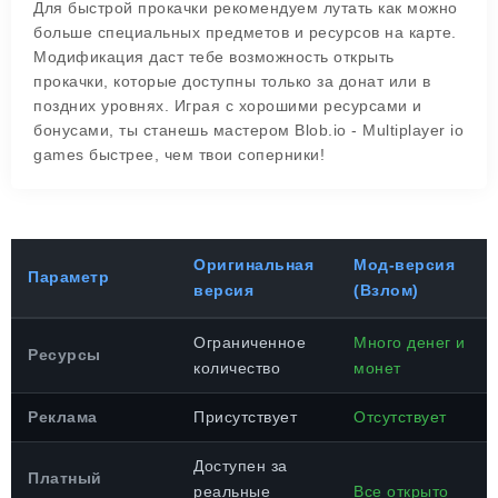
Для быстрой прокачки рекомендуем лутать как можно
больше специальных предметов и ресурсов на карте.
Модификация даст тебе возможность открыть
прокачки, которые доступны только за донат или в
поздних уровнях. Играя с хорошими ресурсами и
бонусами, ты станешь мастером Blob.io - Multiplayer io
games быстрее, чем твои соперники!
Оригинальная
Мод-версия
Параметр
версия
(Взлом)
Ограниченное
Много денег и
Ресурсы
количество
монет
Реклама
Присутствует
Отсутствует
Доступен за
Платный
реальные
Все открыто