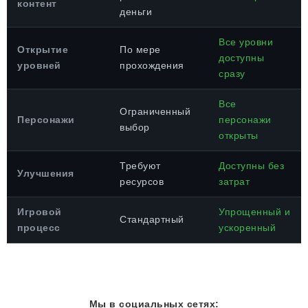
контент
деньги
Все уровни
Открытие
По мере
доступны
уровней
прохождения
сразу
Все
Ограниченный
Персонажи
персонажи
выбор
открыты
Требуют
Доступны без
Улучшения
ресурсов
затрат
Игровой
Упрощенный и
Стандартный
процесс
ускоренный
Мы в социальных сетях: