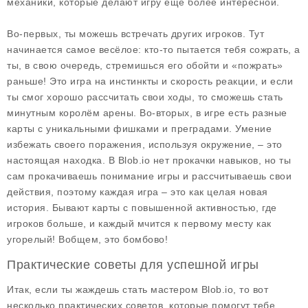
механики, которые делают игру ещё более интересной.
Во-первых, ты можешь встречать других игроков. Тут
начинается самое весёлое: кто-то пытается тебя сожрать, а
ты, в свою очередь, стремишься его обойти и «пожрать»
раньше! Это игра на инстинкты и скорость реакции, и если
ты смог хорошо рассчитать свои ходы, то сможешь стать
минутным королём арены. Во-вторых, в игре есть разные
карты с уникальными фишками и преградами. Умение
избежать своего поражения, используя окружение, – это
настоящая находка. В Blob.io нет прокачки навыков, но ты
сам прокачиваешь понимание игры и рассчитываешь свои
действия, поэтому каждая игра – это как целая новая
история. Бывают карты с повышенной активностью, где
игроков больше, и каждый мчится к первому месту как
угорелый! Вобщем, это бомбово!
Практические советы для успешной игры
Итак, если ты жаждешь стать мастером Blob.io, то вот
несколько
практических советов
, которые помогут тебе