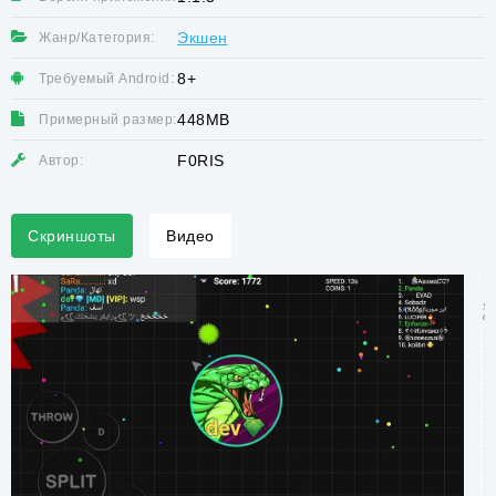
Экшен
Жанр/Категория:
8+
Требуемый Android:
448MB
Примерный размер:
F0RIS
Автор:
Скриншоты
Видео