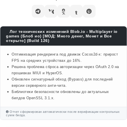
Лог технических изменений Blob.io - Multiplayer io
games (Блоб ио) [МОД: Много денег, Монет и Все
открыто] (Build 126)
Оптимизация рендеринга под движок Cocos2d-x: прирост
FPS на средних устройствах до 16%.
Решена проблема сброса авторизации через OAuth 2.0 на
прошивках MIUI и HyperOS.
Обновлен сигнатурный обход (Bypass) для последней
версии серверного анти-чита.
Библиотеки безопасности обновлены до актуальных
билдов OpenSSL 3.1.x.
Отчет сформирован автоматически после верификации контрольных
сумм билда.