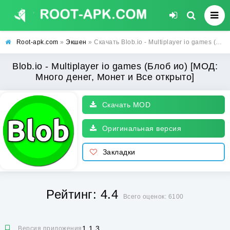
Root-apk.com
»
Экшен
» Скачать Blob.io - Multiplayer io games (Блоб ио) [МОД: Много денег, Монет и Все открыто] | Взлом Blob.io - Multiplayer io games на Андроид
Blob.io - Multiplayer io games (Блоб ио) [МОД:
Много денег, Монет и Все открыто]
Скачать MOD
Оригинальная версия
Закладки
Рейтинг: 4.4
Всего оценок: 6100
1.1.3
Версия приложения: