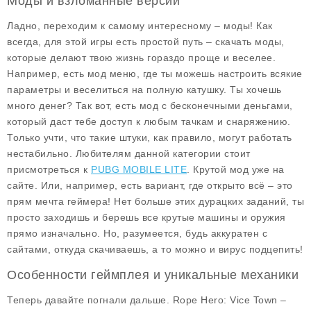
Моды и взломанные версии
Ладно, переходим к самому интересному –
моды
! Как
всегда, для этой игры есть простой путь – скачать моды,
которые делают твою жизнь гораздо проще и веселее.
Например, есть мод
меню
, где ты можешь настроить всякие
параметры и веселиться на полную катушку. Ты хочешь
много денег? Так вот, есть мод с
бесконечными деньгами
,
который даст тебе доступ к любым тачкам и снаряжению.
Только учти, что такие штуки, как правило, могут работать
нестабильно. Любителям данной категории стоит
присмотреться к
PUBG MOBILE LITE
. Крутой мод уже на
сайте. Или, например, есть вариант, где открыто всё – это
прям мечта геймера! Нет больше этих дурацких заданий, ты
просто заходишь и берешь все крутые машины и оружия
прямо изначально. Но, разумеется, будь аккуратен с
сайтами, откуда скачиваешь, а то можно и вирус подцепить!
Особенности геймплея и уникальные механики
Теперь давайте погнали дальше.
Rope Hero: Vice Town
–