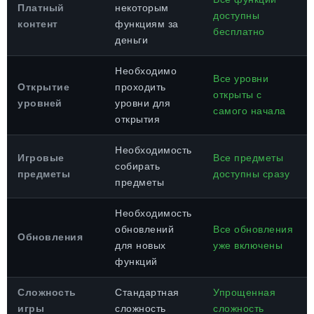
Платный
некоторым
доступны
контент
функциям за
бесплатно
деньги
Необходимо
Все уровни
Открытие
проходить
открыты с
уровней
уровни для
самого начала
открытия
Необходимость
Игровые
Все предметы
собирать
предметы
доступны сразу
предметы
Необходимость
обновлений
Все обновления
Обновления
для новых
уже включены
функций
Сложность
Стандартная
Упрощенная
игры
сложность
сложность