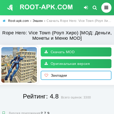
Root-apk.com
»
Экшен
» Скачать Rope Hero: Vice Town (Роуп Хиро) [МОД: Деньги, Монеты и Меню MOD] | Взлом Rope Hero: Vice Town на Андроид
Rope Hero: Vice Town (Роуп Хиро) [МОД: Деньги,
Монеты и Меню MOD]
Скачать MOD
Оригинальная версия
Закладки
Рейтинг: 4.8
Всего оценок: 3300
2.7.9
Версия приложения: