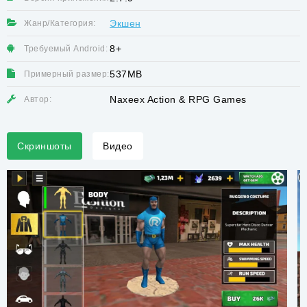
Экшен
Жанр/Категория:
8+
Требуемый Android:
537MB
Примерный размер:
Naxeex Action & RPG Games
Автор:
Скриншоты
Видео