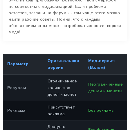
очистив кэш приложения. Возможно, твой смартфон
не совместим с модификацией. Если проблема
остается, загляни на форумы - там чаще всего можно
найти рабочие советы. Помни, что с каждым
обновлением игры может потребоваться новая версия
мода!
Оригинальная
Мод-версия
Параметр
версия
(Взлом)
Ограниченное
Неограниченные
Ресурсы
количество
деньги и монеты
денег и монет
Присутствует
Реклама
Без рекламы
реклама
Доступ к
Все функции