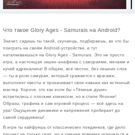
Что такое Glory Ages - Samurais на Android?
Значит, сидишь ты такой, скучаешь, подбираешь, во что бы
поиграть на своём Android-устройстве, и тут
наталкиваешься на
Glory Ages - Samurais
. Это не просто
игра, а настоящая экшен-анафема с самураями, мечами и
кучей адреналина! В общем, всё честно, без лишних слов
— ты в роли самурая, который сражается с врагами,
выполняет квесты и прокачивает свои навыки как истинный
мастер. Короче, это как если бы «Тёмные души»
встретились с плоским комиксом, но в стиле Японии!
Образы, графика и сам игровой процесс — всё здесь на
ура! Ощущение динамики и напряжения пробирает до
самой сердцевины!
В игре ты кайфуешь от классических поединков, где дело
решает не только сила, но и умение вовремя уклоняться и