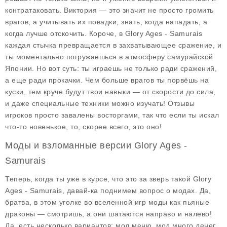
контратаковать. Виктория — это значит не просто громить
врагов, а учитывать их повадки, знать, когда нападать, а
когда лучше отскочить. Короче, в Glory Ages - Samurais
каждая стычка превращается в захватывающее сражение, и
ты моментально погружаешься в атмосферу самурайской
Японии. Но вот суть: ты играешь не только ради сражений,
а еще ради прокачки. Чем больше врагов ты порвёшь на
куски, тем круче будут твои навыки — от скорости до сила,
и даже специальные техники можно изучать! Отзывы
игроков просто завалены восторгами, так что если ты искал
что-то новенькое, то, скорее всего, это оно!
Моды и взломанные версии Glory Ages -
Samurais
Теперь, когда ты уже в курсе, что это за зверь такой Glory
Ages - Samurais, давай-ка поднимем вопрос о модах. Да,
братва, в этом уголке во вселенной игр моды как пьяные
драконы — смотришь, а они шатаются направо и налево!
Да, есть несколько вариантов:
мод меню
,
мод много денег
,