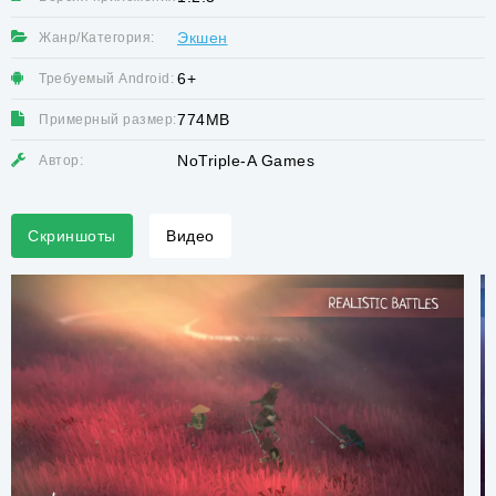
Экшен
Жанр/Категория:
6+
Требуемый Android:
774MB
Примерный размер:
NoTriple-A Games
Автор:
Скриншоты
Видео