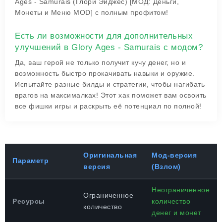
Ages - Samurais (Глори Эйджес) [МОД: Деньги,
Монеты и Меню MOD] с полным профитом!
Есть ли возможности для дополнительных
улучшений в Glory Ages - Samurais с модом?
Да, ваш герой не только получит кучу денег, но и
возможность быстро прокачивать навыки и оружие.
Испытайте разные билды и стратегии, чтобы нагибать
врагов на максималках! Этот хак поможет вам освоить
все фишки игры и раскрыть её потенциал по полной!
Оригинальная
Мод-версия
Параметр
версия
(Взлом)
Неограниченное
Ограниченное
Ресурсы
количество
количество
денег и монет