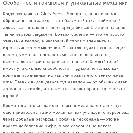
Особенности геймплея и уникальные механики
Когда заходишь в Glory Ages - Samurais, первое на что
обращаешь внимание — это безумный стиль геймплея!
Здесь всё заставляет твоё сердце биться быстрее, словно
ты на первом свидании.
Боевая система
— это не просто
жмякание кнопок, а настоящий спорт с элементами
стратегического мышления. Ты должен учитывать позиции
врагов, уметь использовать укрытия и, конечно же,
использовать свои специальные навыки. Каждый герой
имеет уникальные способности — думай не только как
поймать противника, но как уничтожить его с тенью из-за
угла. Разных видов ударов тут навалом — от обычных атак
до мощных комбо, которые заставляют врагов трястись от
страха!
Кроме того, что создатели не экономили на деталях, тут
ещё привнесены такие механики, как
улучшение персонажа
через добытые ресурсы
. Прокачка персонажа — это не
просто добавление цифр, а всё совершенно нового —
изучаешь разные боевые стили, открываешь секретные