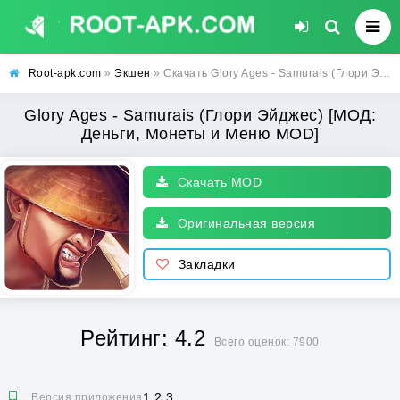
Root-apk.com
»
Экшен
» Скачать Glory Ages - Samurais (Глори Эйджес) [МОД: Деньги, Монеты и Меню MOD] | Взлом Glory Ages - Samurais на Андроид
Glory Ages - Samurais (Глори Эйджес) [МОД:
Деньги, Монеты и Меню MOD]
Скачать MOD
Оригинальная версия
Закладки
Рейтинг: 4.2
Всего оценок: 7900
1.2.3
Версия приложения: