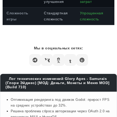
улучшения
затрат
Сложность
Стандартная
Упрощенная
игры
сложность
сложность
Мы в социальных сетях:
Лог технических изменений Glory Ages - Samurais
(Глори Эйджес) [МОД: Деньги, Монеты и Меню MOD]
(Build 710)
Оптимизация рендеринга под движок Godot: прирост FPS
на средних устройствах до 32%.
Решена проблема сброса авторизации через OAuth 2.0 на
прошивках MIUI и HyperOS.