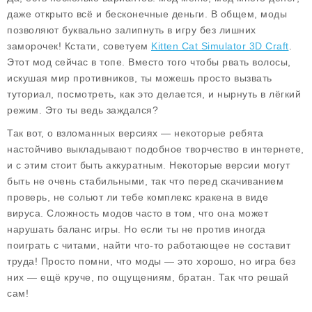
даже
открыто всё
и
бесконечные деньги
. В общем, моды
позволяют буквально залипнуть в игру без лишних
заморочек! Кстати, советуем
Kitten Cat Simulator 3D Craft
.
Этот мод сейчас в топе. Вместо того чтобы рвать волосы,
искушая мир противников, ты можешь просто вызвать
туториал, посмотреть, как это делается, и нырнуть в лёгкий
режим. Это ты ведь заждался?
Так вот, о взломанных версиях — некоторые ребята
настойчиво выкладывают подобное творчество в интернете,
и с этим стоит быть аккуратным. Некоторые версии могут
быть не очень стабильными, так что перед скачиванием
проверь, не сольют ли тебе комплекс кракена в виде
вируса. Сложность модов часто в том, что она может
нарушать баланс игры. Но если ты не против иногда
поиграть с читами, найти что-то работающее не составит
труда! Просто помни, что моды — это хорошо, но игра без
них — ещё круче, по ощущениям, братан. Так что решай
сам!