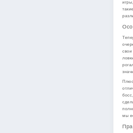
игры
таки
разл
Осо
Тепе
очер
свои
ловк
рога
знач
Плюс
отли
босс
сдел
полн
мы е
Пра