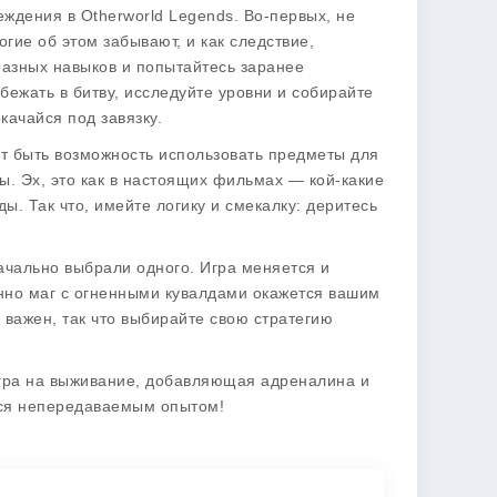
беждения в
Otherworld Legends
. Во-первых, не
огие об этом забывают, и как следствие,
разных навыков и попытайтесь заранее
ежать в битву, исследуйте уровни и собирайте
качайся под завязку.
т быть возможность использовать предметы для
ы. Эх, это как в настоящих фильмах — кой-какие
ы. Так что, имейте логику и смекалку: деритесь
начально выбрали одного. Игра меняется и
енно маг с огненными кувалдами окажется вашим
 важен, так что выбирайте свою стратегию
гра на выживание, добавляющая адреналина и
ься непередаваемым опытом!