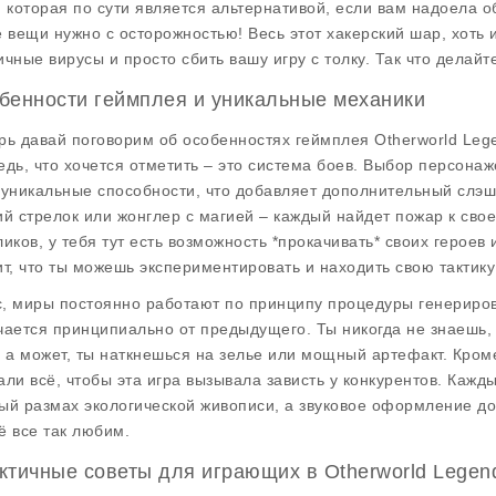
, которая по сути является альтернативой, если вам надоела о
е вещи нужно с осторожностью! Весь этот хакерский шар, хоть 
ичные вирусы и просто сбить вашу игру с толку. Так что делайте
бенности геймплея и уникальные механики
рь давай поговорим об особенностях геймплея
Otherworld Leg
едь, что хочется отметить – это система боев. Выбор персонаже
 уникальные способности, что добавляет дополнительный слэш 
ий стрелок или жонглер с магией – каждый найдет пожар к сво
ликов, у тебя тут есть возможность *прокачивать* своих героев
ит, что ты можешь экспериментировать и находить свою тактику
, миры постоянно работают по принципу процедуры генериров
чается принципиально от предыдущего. Ты никогда не знаешь, 
, а может, ты наткнешься на зелье или мощный артефакт. Кроме
али всё, чтобы эта игра вызывала зависть у конкурентов. Кажды
ый размах экологической живописи, а звуковое оформление до
ё все так любим.
ктичные советы для играющих в Otherworld Legen