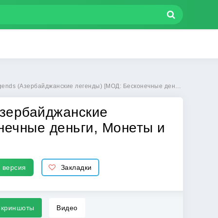
ские легенды) [МОД: Бесконечные деньги, Монеты и Мега MOD] | Взлом Otherworld Legends на Андроид
Азербайджанские
нечные деньги, Монеты и
 версия
Закладки
криншоты
Видео