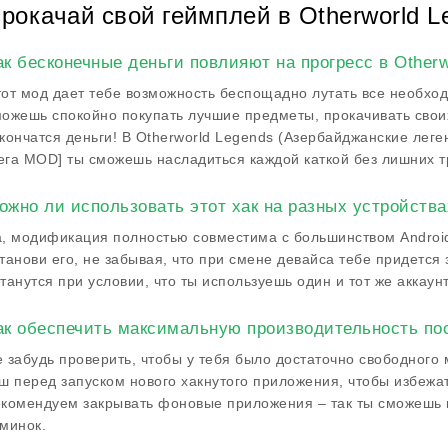
рокачай свой геймплей в Otherworld 
ак бесконечные деньги повлияют на прогресс в Otherw
от мод дает тебе возможность беспощадно лутать все необход
ожешь спокойно покупать лучшие предметы, прокачивать своих 
кончатся деньги! В Otherworld Legends (Азербайджанские лег
га MOD] ты сможешь насладиться каждой каткой без лишних тр
ожно ли использовать этот хак на разных устройства
, модификация полностью совместима с большинством Android
танови его, не забывая, что при смене девайса тебе придется 
танутся при условии, что ты используешь один и тот же аккаунт
ак обеспечить максимальную производительность по
 забудь проверить, чтобы у тебя было достаточно свободного 
ш перед запуском нового хакнутого приложения, чтобы избежа
комендуем закрывать фоновые приложения – так ты сможешь н
минок.