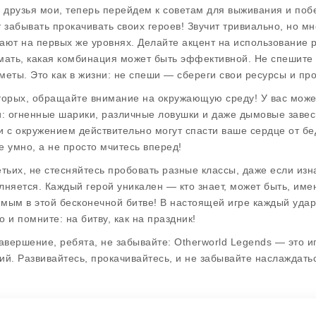
, друзья мои, теперь перейдем к советам для выживания и по
т забывать прокачивать своих героев! Звучит тривиально, но мн
ают на первых же уровнях. Делайте акцент на использование 
мать, какая комбинация может быть эффективной. Не спешите б
меты. Это как в жизни: не спеши — сбереги свои ресурсы и про
торых, обращайте внимание на окружающую среду! У вас може
и: огненные шарики, различные ловушки и даже дымовые завес
и с окружением действительно могут спасти ваше сердце от бед
е умно, а не просто мчитесь вперед!
етьих, не стесняйтесь пробовать разные классы, даже если из
лняется. Каждый герой уникален — кто знает, может быть, им
мым в этой бесконечной битве! В настоящей игре каждый удар
о и помните: на битву, как на праздник!
завершение, ребята, не забывайте:
Otherworld Legends
— это и
ий. Развивайтесь, прокачивайтесь, и не забывайте наслаждат