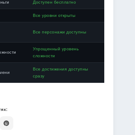
ньги
Доступен бесплатно
Все уровни открыты
Все персонажи доступны
Упрощенный уровень
ожности
сложности
Все достижения доступны
мени
сразу
ях: