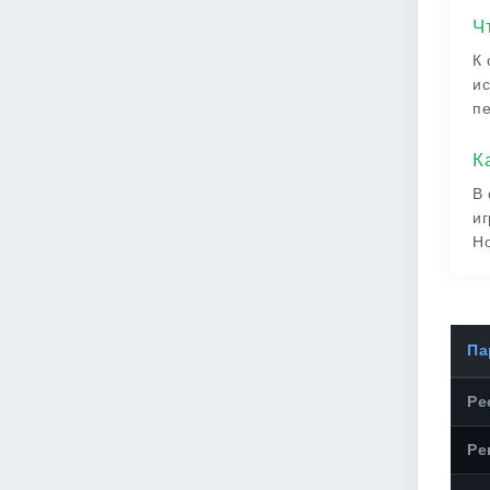
Ч
К 
ис
пе
К
В 
иг
Но
Па
Ре
Ре