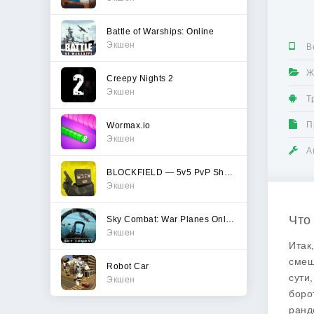
Battle of Warships: Online
Экшен
В
Ж
Creepy Nights 2
Экшен
Т
П
Wormax.io
Экшен
А
BLOCKFIELD — 5v5 PvP Shooter
Экшен
Что
Sky Combat: War Planes Online
Экшен
Итак
смеш
Robot Car
сути
Экшен
боро
ранд