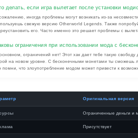
то делать, если игра вылетает после установки мод
сожалению, иногда проблемы могут возникать из-за несовмести
пользуешь свежую версию Otherworld Legends. Также попробу
реустановить его. Часто именно это решает проблемы с выле
аковы ограничения при использовании мода с беско
основном, ограничений нет! Этот хак дает тебе такую свободу
рой на новом уровне. С бесконечными монетами ты сможешь л
 помни, что злоупотребление модом может привести к возможн
раметр
Оригинальная версия
сурсы
Ограниченные деньги и 
клама
Присутствует