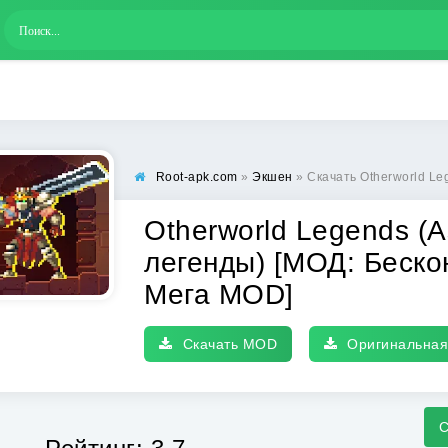
Root-apk.com
»
Экшен
» Скачать Otherworld Legends (Азербайджан
Otherworld Legends (
легенды) [МОД: Беско
Мега MOD]
Скачать MOD
Оригинальная
С