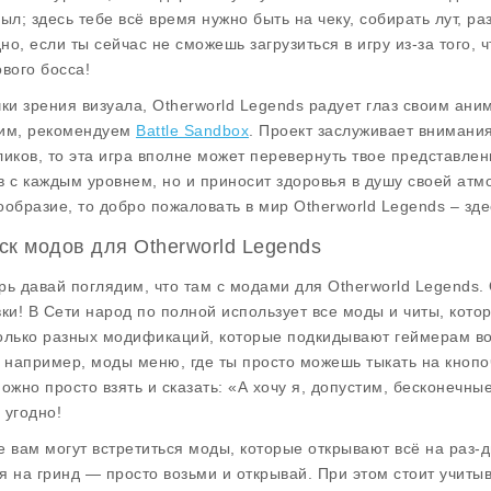
был; здесь тебе всё время нужно быть на чеку, собирать лут, ра
но, если ты сейчас не сможешь загрузиться в игру из-за того, 
ового босса!
чки зрения визуала,
Otherworld Legends
радует глаз своим ани
им, рекомендуем
Battle Sandbox
. Проект заслуживает внимания
ликов, то эта игра вполне может перевернуть твое представлен
в с каждым уровнем, но и приносит здоровья в душу своей ат
ообразие, то добро пожаловать в мир Otherworld Legends – зде
ск модов для Otherworld Legends
рь давай поглядим, что там с модами для
Otherworld Legends
.
вки! В Сети народ по полной использует все моды и читы, котор
олько разных модификаций, которые подкидывают геймерам во
, например, моды меню, где ты просто можешь тыкать на кнопоч
можно просто взять и сказать: «А хочу я, допустим, бесконечные
 угодно!
е вам могут встретиться моды, которые открывают всё на раз-дв
я на гринд — просто возьми и открывай. При этом стоит учиты