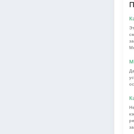
П
К
Эт
см
за
Ме
М
Да
ус
ос
К
Не
кэ
ре
за