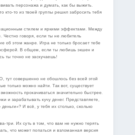
звивать персонажа и думать, как бы выжить.
что кто-то из твоей группы решил забросить тебя
мационным стилем и яркими эффектами. Между
. Честно говоря, если ты не любитель
ие об этом жанре. Игра не только бросает тебе
мосферой. В общем, если ты любишь экшен и
сь ты точно не заскучаешь!
 О, тут совершенно не обошлось без всей этой
ые только можно найти. Так вот, существует
зможность прокачиваться значительно быстрее.
ки и зарабатывать кучу денег. Представляете,
 деньги»? И всё, у тебя их столько, сколько
а-три. Их суть в том, что вам не нужно терять
вать, что может попаться и взломанная версия