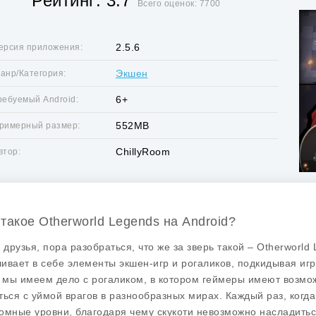
Рейтинг: 3.7
Всего оценок: 7700
2.5.6
ерсия приложения:
Экшен
анр/Категория:
6+
ребуемый Android:
552MB
римерный размер:
ChillyRoom
втор:
 такое Otherworld Legends на Android?
, друзья, пора разобраться, что же за зверь такой –
Otherworld
ивает в себе элементы экшен-игр и рогаликов, подкидывая иг
, мы имеем дело с рогаликом, в котором геймеры имеют возмож
ться с уймой врагов в разнообразных мирах. Каждый раз, когда
омные уровни, благодаря чему скукоти невозможно насладиться