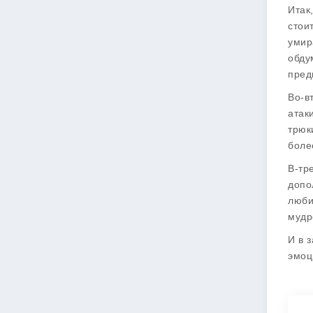
Итак
стои
умир
обду
пред
Во-в
атак
трюк
боле
В-тр
допо
люби
мудр
И в 
эмоц