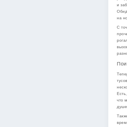
и за
Обид
на н
С то
проч
рога
вызо
разн
Пои
Тепе
тусо
неск
Есть
что 
душе
Такж
врем