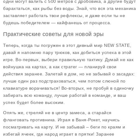
одни могут валить с 500 метров с дробовика, а другие будут
барахтаться, как рыбы без воды. Знай, что вся эта механика
заставляет работать твои рефлексы, и даже если ты не
будешь победителем — кайфанешь от процесса.
Практические советы для новой эры
Теперь, когда ты погружен в этот дивный мир NEW STATE,
давай я напомню пару трюков, как добиться успеха в этой
игре. Во-первых, выбери правильную тактику. Думай не как
войнушка на картах, а как стратег — планируй свои
действия заранее. Залетай в дом, но не забывай о засадах:
лучше один раз подстраховаться, чем потом слюной по
клавиатуре ворачиваться! Во-вторых, не пробуй в одиночку
забирать всю команду, лучше работай в команде, и ваш
успех будет более высоким.
Опять же, стреляй не в центр замеса, а старайся
фланговать противника. Играя в Ваня-Рокет, научись
посматривать на карту. И не забывай – беги по краям и
избегай ячеек, где народ играет в прятки! Заранее