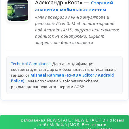
Александр «Root»
—
Старший
аналитик мобильных систем
«Мы проверили APK на эмуляторе и
реальном Pixel 8. Мод оптимизирован
под Android 14/15, вирусов или скрытых
подписок не обнаружено. Скрипт
защиты от бана активен.»
Technical Compliance:
Данная модификация
соответствует стандартам безопасности, описанным в
гайдах от
Mishaal Rahman (ex-XDA Editor / Android
Police)
. Мы используем V3 Signature Scheme,
рекомендованную инженерами
AOSP
.
Взломанная NEW STATE : NEW ERA OF BR (Новый
стейт Мобайл) [МОД: Все открыто,