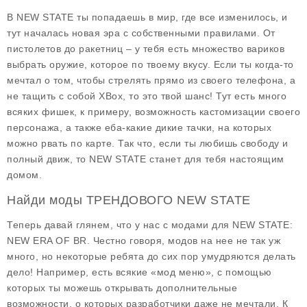
В NEW STATE ты попадаешь в мир, где все изменилось, и
тут началась новая эра с собственными правилами. От
пистолетов до ракетниц – у тебя есть множество вариков
выбрать оружие, которое по твоему вкусу. Если ты когда-то
мечтал о том, чтобы стрелять прямо из своего телефона, а
не тащить с собой XBox, то это твой шанс! Тут есть много
всяких фишек, к примеру, возможность кастомизации своего
персонажа, а также еба-какие дикие тачки, на которых
можно рвать по карте. Так что, если ты любишь свободу и
полный движ, то NEW STATE станет для тебя настоящим
домом.
Найди моды ТРЕНДОВОГО NEW STATE
Теперь давай глянем, что у нас с модами для NEW STATE:
NEW ERA OF BR. Честно говоря, модов на нее не так уж
много, но некоторые ребята до сих пор умудряются делать
дело! Например, есть всякие «мод меню», с помощью
которых ты можешь открывать дополнительные
возможности, о которых разработчики даже не мечтали. К