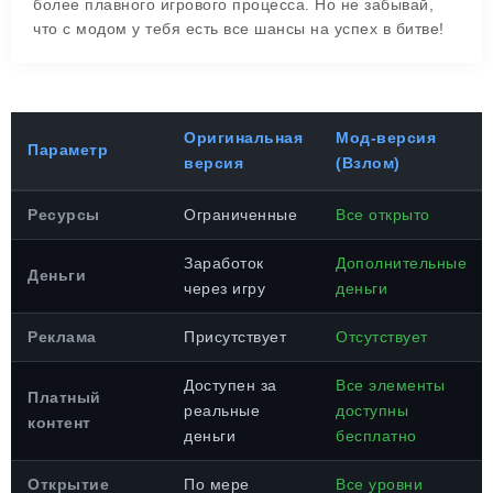
более плавного игрового процесса. Но не забывай,
что с модом у тебя есть все шансы на успех в битвe!
Оригинальная
Мод-версия
Параметр
версия
(Взлом)
Ресурсы
Ограниченные
Все открыто
Заработок
Дополнительные
Деньги
через игру
деньги
Реклама
Присутствует
Отсутствует
Доступен за
Все элементы
Платный
реальные
доступны
контент
деньги
бесплатно
Открытие
По мере
Все уровни