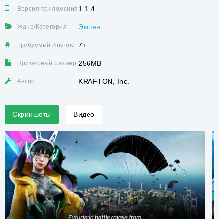
1.1.4
Версия приложения:
Экшен
Жанр/Категория:
7+
Требуемый Android:
256MB
Примерный размер:
KRAFTON, Inc.
Автор:
Скриншоты
Видео