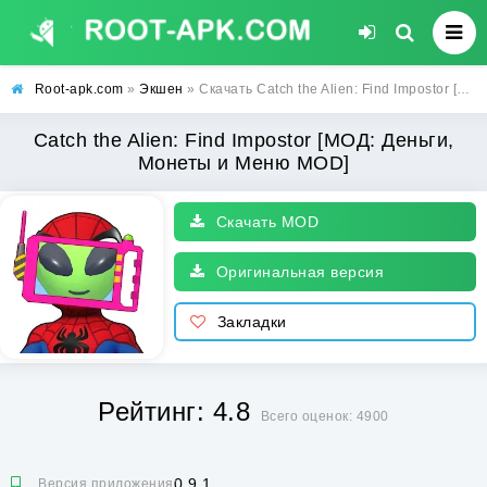
Root-apk.com
»
Экшен
» Скачать Catch the Alien: Find Impostor [МОД: Деньги, Монеты и Меню MOD] | Взлом Catch the Alien: Find Impostor на Андроид
Catch the Alien: Find Impostor [МОД: Деньги,
Монеты и Меню MOD]
Скачать MOD
Оригинальная версия
Закладки
Рейтинг: 4.8
Всего оценок: 4900
0.9.1
Версия приложения: