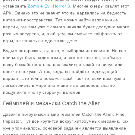
установить
Zombie Evil Horror 3
. Многие юзеры хвалят этот
APK. Однако это не значит, что вы нарвались на бедность
интернет-пространства. Тут можно найти взломанные
версии, где вам уже с самого начала будет доступно много
разных ресурсов, и, в общем, вы сможете кайфовать от
игры, не парясь о недостатке денег.
Будьте осторожны, однако, с выбором источников. Не все
они могут быть надежными, и вам не хочется, чтобы за
вашу беззаботность на вас свалился какой-то вирус или
еще что похуже! А так, когда вы найдёте подходящий
вариант, это точно поможет вам! Так что, если вам нужна
легкая жизнь в мире инопланетных шпионов, знатно
пощупайте «по ту сторону» взломов.
Геймплей и механики Catch the Alien
Давайте погрузимся в мир геймплея
Catch the Alien: Find
Impostor
. Тут всё крутится вокруг хитроумных механик. Как
уже упоминалось, основной задачей является выявление