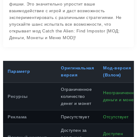
фишки. Это значительно упростит ваше
взаимодействие с игрой и даст возможность
экспериментировать с различными стратегиями. Не
упускайте шанс испытать все возможности, что
открывает мод Catch the Alien: Find Impostor [МОД:
Деньги, Монеты и Меню MOD]!
Оригинальная
Мод-версия
Параметр
версия
(Взлом)
Ограниченное
Неограниченны
Ресурсы
количество
деньги и монет
денег и монет
Реклама
Присутствует
Отсутствует
Доступен за
Доступен