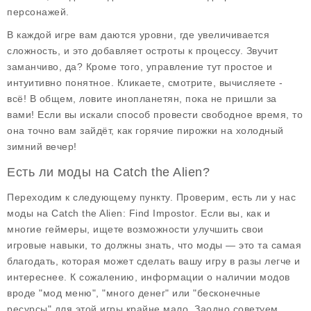
персонажей.
В каждой игре вам даются уровни, где увеличивается
сложность, и это добавляет остроты к процессу. Звучит
заманчиво, да? Кроме того, управление тут простое и
интуитивно понятное. Кликаете, смотрите, вычисляете -
всё! В общем, ловите инопланетян, пока не пришли за
вами! Если вы искали способ провести свободное время, то
она точно вам зайдёт, как горячие пирожки на холодный
зимний вечер!
Есть ли моды на Catch the Alien?
Переходим к следующему пункту. Проверим, есть ли у нас
моды на
Catch the Alien: Find Impostor
. Если вы, как и
многие геймеры, ищете возможности улучшить свои
игровые навыки, то должны знать, что моды — это та самая
благодать, которая может сделать вашу игру в разы легче и
интереснее. К сожалению, информации о наличии модов
вроде "мод меню", "много денег" или "бесконечные
ресурсы" для этой игры крайне мало. Заодно советуем