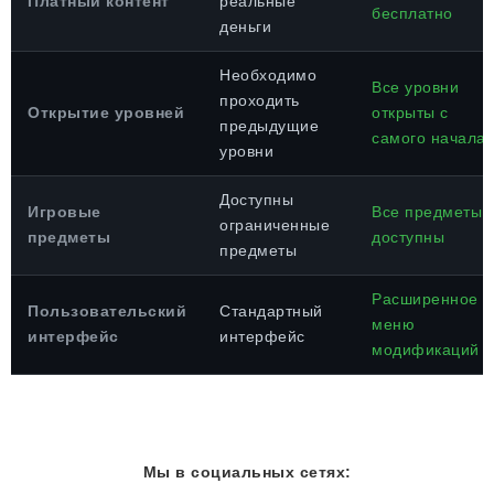
Платный контент
реальные
бесплатно
деньги
Необходимо
Все уровни
проходить
Открытие уровней
открыты с
предыдущие
самого начала
уровни
Доступны
Игровые
Все предметы
ограниченные
предметы
доступны
предметы
Расширенное
Пользовательский
Стандартный
меню
интерфейс
интерфейс
модификаций
Мы в социальных сетях: