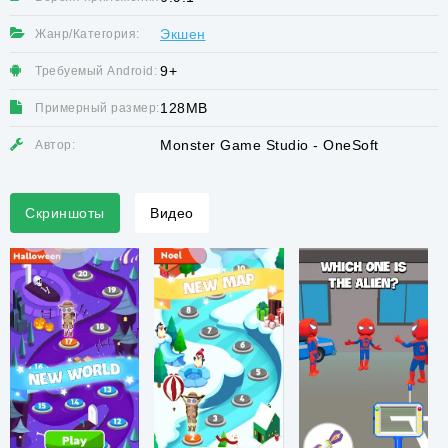
Экшен
Жанр/Категория:
9+
Требуемый Android:
128MB
Примерный размер:
Monster Game Studio - OneSoft
Автор:
Скриншоты
Видео