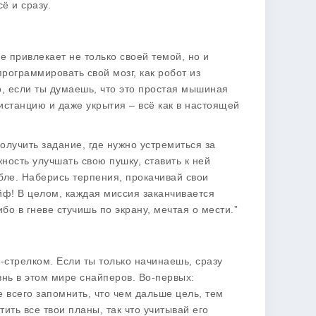
ё и сразу.
e привлекает не только своей темой, но и
рограммировать свой мозг, как робот из
о, если ты думаешь, что это простая мышиная
истанцию и даже укрытия – всё как в настоящей
лучить задание, где нужно устремиться за
жность улучшать свою пушку, ставить к ней
бле. Наберись терпения, прокачивай свои
айф! В целом, каждая миссия заканчивается
бо в гневе стучишь по экрану, мечтая о мести.”
-стрелком. Если ты только начинаешь, сразу
нь в этом мире снайперов. Во-первых:
 всего запомнить, что чем дальше цель, тем
ить все твои планы, так что учитывай его