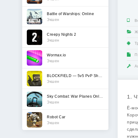
Battle of Warships: Online
Экшен
В
Ж
Creepy Nights 2
Экшен
Т
П
Wormax.io
Экшен
А
BLOCKFIELD — 5v5 PvP Shooter
Экшен
1. 
Sky Combat: War Planes Online
Экшен
Ё-мо
Коро
Robot Car
приц
Экшен
сдел
нужн