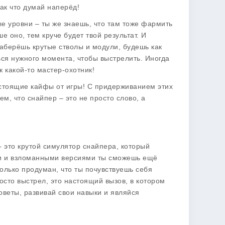
Так что думай наперёд!
ые уровни – ты же знаешь, что там тоже фармить
 оно, тем круче будет твой результат. И
аберёшь крутые стволы и модули, будешь как
ься нужного момента, чтобы выстрелить. Иногда
к какой-то мастер-охотник!
астоящие кайфы от игры! С придерживанием этих
м, что снайпер – это не просто слово, а
– это крутой симулятор снайпера, который
ми и взломанными версиями ты сможешь ещё
только продуман, что ты почувствуешь себя
осто выстрел, это настоящий вызов, в котором
советы, развивай свои навыки и являйся