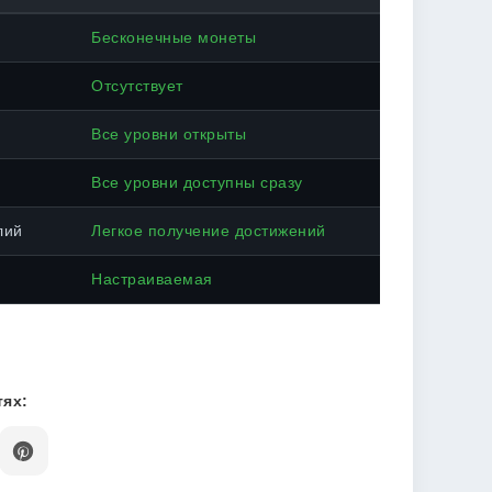
Бесконечные монеты
Отсутствует
Все уровни открыты
Все уровни доступны сразу
лий
Легкое получение достижений
Настраиваемая
ях: