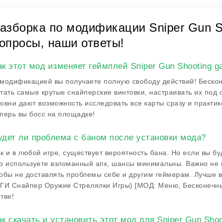
азборка по модификации Sniper Gun S
опросы, наши ответы!
ак этот мод изменяет геймплей Sniper Gun Shooting 
модификацией вы получаете полную свободу действий! Беско
тать самые крутые снайперские винтовки, настраивать их под 
овни дают возможность исследовать все карты сразу и практико
перь вы босс на площадке!
удет ли проблема с баном после установки мода?
к и в любой игре, существует вероятность бана. Но если вы б
о используете взломанный апк, шансы минимальны. Важно не
обы не доставлять проблемы себе и другим геймерам. Лучше в
ГИ Снайпер Оружие Стрелялки Игры) [МОД: Меню, Бесконечны
тве!
ак скачать и установить этот мод для Sniper Gun Sho