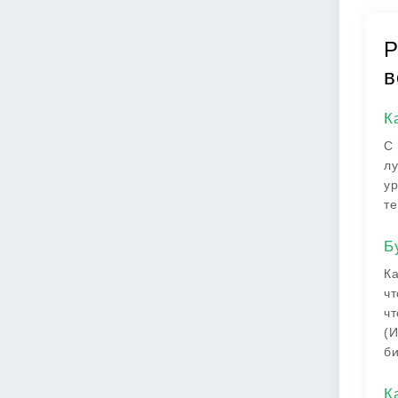
Р
в
К
С 
лу
ур
те
Б
Ка
чт
чт
(И
би
К