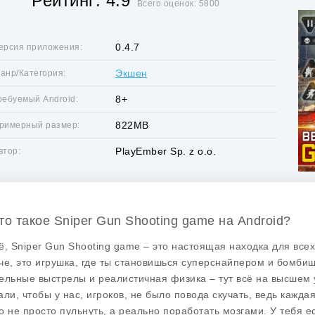
Рейтинг: 4.9
Всего оценок: 5800
0.4.7
ерсия приложения:
Экшен
анр/Категория:
8+
ребуемый Android:
822MB
римерный размер:
PlayEmber Sp. z o.o.
втор:
Что такое Sniper Gun Shooting game на Android?
ё, Sniper Gun Shooting game – это настоящая находка для всех
че, это игрушка, где ты становишься суперснайпером и бомбиш
ельные выстрелы и реалистичная физика – тут всё на высшем 
али, чтобы у нас, игроков, не было повода скучать, ведь кажда
о не просто пульнуть, а реально поработать мозгами. У тебя е