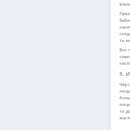
влия
Прак
бабо
нако
солд
ты м
Вот 
сове
наст
5. И
Чёрт
погр
боль
поср
ты д
маст