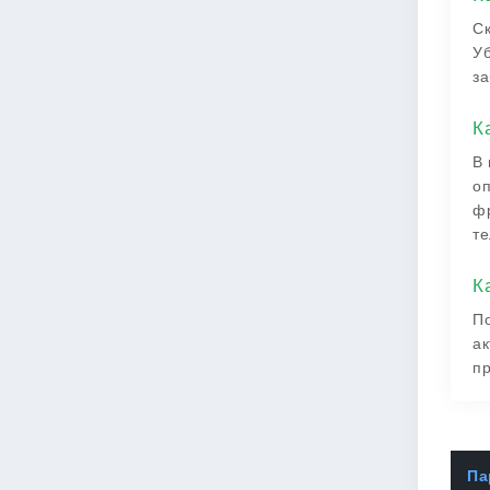
Ск
Уб
за
К
В 
оп
фр
т
К
По
ак
пр
Па