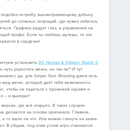
.
в, подобно ястребу, высматривающему добычу.
елей до сложных операций, где нужно избегать
няться. Графика радует глаз, а управление на
ящий профи. Если ты любишь шутеры, то это
ержится в сердечке!
оветуем установить
DC Heroes & Villains: Match 3
.
ь-чуть упростить жизнь, не так ли? И тут
момент, да, для Sniper Gun Shooting game есть
о
мод меню
, который даёт тебе возможность
ег
, чтобы не париться с прокачкой оружия и
л – и выиграл!
 версии, где всё открыто. В таких случаях
ые делаются на основе оригинала. Главное,
 а то мало ли что. Или можно глянуть на какие-
ют. В общем, под этим углом игра становится