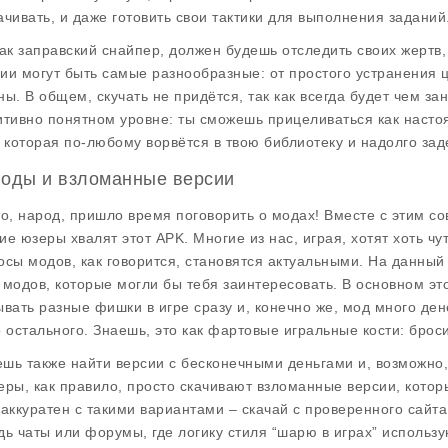
ачивать, и даже готовить свои тактики для выполнения заданий
как заправский снайпер, должен будешь отследить своих жерт
ии могут быть самые разнообразные: от простого устранения ц
ны. В общем, скучать не придётся, так как всегда будет чем за
итивно понятном уровне: ты сможешь прицеливаться как насто
, которая по-любому ворвётся в твою библиотеку и надолго зад
Моды и взломанные версии
то, народ, пришло время поговорить о модах! Вместе с этим с
ие юзеры хвалят этот APK. Многие из нас, играя, хотят хоть чут
осы модов, как говорится, становятся актуальными. На данный 
 модов, которые могли бы тебя заинтересовать. В основном эт
ывать разные фишки в игре сразу и, конечно же,
мод много ден
о остального. Знаешь, это как фартовые игральные кости: броси
шь также найти версии с
бесконечными деньгами
и, возможно,
еры, как правило, просто скачивают взломанные версии, котор
 аккуратен с такими вариантами – скачай с проверенного сайта,
дь чаты или форумы, где логику стиля “шарю в играх” использу