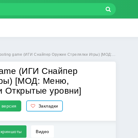
ружие Стрелялки Игры) [МОД: Меню, Бесконечные монеты и Открытые уровни] | Взлом Sniper Gun Shooting game на Андроид
game (ИГИ Снайпер
ры) [МОД: Меню,
и Открытые уровни]
 версия
Закладки
криншоты
Видео