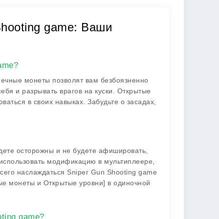
hooting game: Ваши
game?
нечные монеты позволят вам безбоязненно
себя и разрывать врагов на куски. Открытые
ваться в своих навыках. Забудьте о засадах,
удете осторожны и не будете афишировать,
 использовать модификацию в мультиплеере,
сего наслаждаться Sniper Gun Shooting game
е монеты и Открытые уровни] в одиночной
oting game?