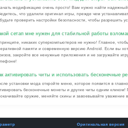
ачать модификацию очень просто! Вам нужно найти надежный 
едитесь, что удалили оригинал игры, прежде чем устанавлива
будьте проверить настройки безопасности, чтобы разрешить ус
акой сетап мне нужен для стабильной работы взломан
принципе, никаких суперкомпьютеров не нужно! Главное, чтоб
еративной памяти и современную версию Android. Если вы хот
изов, закройте все ненужные приложения и не загружайте игр
елефоне!
ак активировать читы и использовать бесконечные ре
сле установки мода откройте меню, которое появится в главн
тивировать бесконечные монеты и другие читы одним кликом! 
окачивайте оружие, меняйте скины и завоевывайте уважение 
раметр
Оригинальная версия