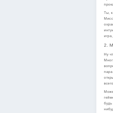
прок
Ты, 
Мисс
охра
инту
игра
2. 
Ну ч
Мног
вопр
пара
откр
всег
Може
гейм
будь
нибу