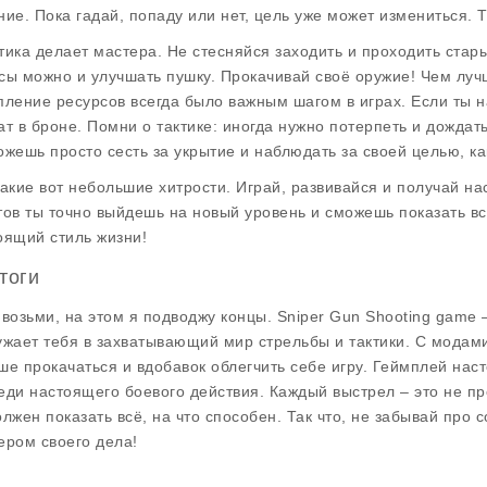
ние. Пока гадай, попаду или нет, цель уже может измениться. 
тика делает мастера. Не стесняйся заходить и проходить стар
сы можно и улучшать пушку. Прокачивай своё оружие! Чем лучше
пление ресурсов всегда было важным шагом в играх. Если ты н
ат в броне. Помни о тактике: иногда нужно потерпеть и дождат
ожешь просто сесть за укрытие и наблюдать за своей целью, ка
такие вот небольшие хитрости. Играй, развивайся и получай н
тов ты точно выйдешь на новый уровень и сможешь показать все
оящий стиль жизни!
тоги
 возьми, на этом я подводжу концы. Sniper Gun Shooting game 
ужает тебя в захватывающий мир стрельбы и тактики. С мода
ше прокачаться и вдобавок облегчить себе игру. Геймплей нас
еди настоящего боевого действия. Каждый выстрел – это не пр
олжен показать всё, на что способен. Так что, не забывай про 
ером своего дела!