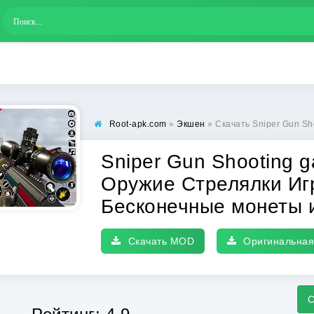
Root-apk.com
»
Экшен
» Скачать Sniper Gun Shooting game (ИГИ Снайпер О
Sniper Gun Shooting 
Оружие Стрелялки Иг
Бесконечные монеты 
Скачать MOD
Оригинальная
С