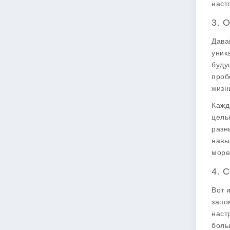
наст
3. 
Дава
уник
буду
проб
жизн
Кажд
цель
разн
навы
море
4. 
Вот 
запо
наст
боль