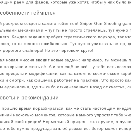
оящим раем для фанов, которые уже хотят, чтобы у них было вс
Особенности геймплея
й раскроем секреты самого геймплея! Sniper Gun Shooting gam
альными механиками – тут ты не просто стреляешь, тут нужно п
щего. Каждое задание требует стратегического подхода, так чт
ежка, то ты жестоко ошибаешься. Тут нужно учитывать ветер, д
и дорогого снайпера! Но это чертовски круто!
ая новая миссия вводит новые задачи: например, ты можешь по
ю по крыше и снять её. А и это ещё не всё – у тебя есть возмо
ые прицелы и модификации, как на каком-то космическом кора
ки и смотри, как фишечка работает на практике. Это просто к
м адреналина, где ты либо откидываешься назад от счастья, ли
Советы и рекомендации
и пришло время поразбираться, как же стать настоящим ниндзя
минай несколько моментов, которые намного упростят тебе жиз
раивай свой прицел! Нормальный прицел – это оружие, а лучше
ше тебе нужно предугадывать её движение. Ветер может испорт