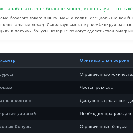
ак заработать еще больше монет, используя этот хак
оме базового такого ящика, можно ловить специальные комби
полнительный доход. Используй смекалку, комбинируй разные 
циях и получай бонусы, которые помогут сделать твои выигр
раметр
Оригинальная версия
сурсы
Ограниченное количеств
клама
Частая реклама
атный контент
Доступен за реальные де
крытие уровней
Необходим прогресс для
ровые бонусы
Ограниченные бонусы