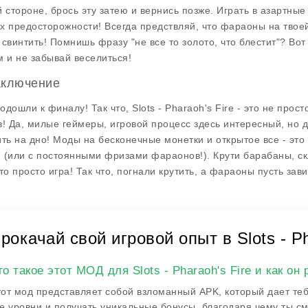
й стороне, брось эту затею и вернись позже. Играть в азартные 
х предосторожности! Всегда предствляй, что фараоны на твоей 
 свинтить! Помнишь фразу "не все то золото, что блестит"? В
м и не забывай веселиться!
аключение
одошли к финалу! Так что, Slots - Pharaoh's Fire - это не про
в! Да, милые геймеры, игровой процесс здесь интересный, но 
ить на дно! Моды на бесконечные монетки и открытое все - это 
 (или с постоянными фризами фараонов!). Крути барабаны, ск
это просто игра! Так что, погнали крутить, а фараоны пусть зав
рокачай свой игровой опыт в Slots - P
то такое этот МОД для Slots - Pharaoh's Fire и как он
от мод представляет собой взломанный APK, который дает теб
е уровни и получать уникальные бонусы, благодаря чему ты см