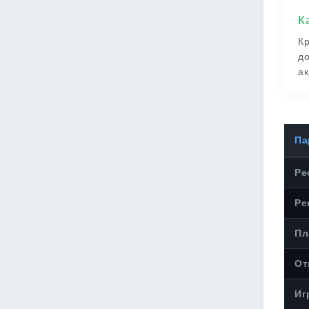
К
Кр
до
ак
Па
Ре
Ре
Пл
От
Иг