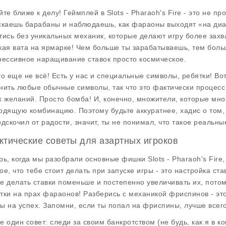
те ближе к делу! Геймплей в Slots - Pharaoh's Fire - это не пр
скаешь барабаны и наблюдаешь, как фараоны выходят «на диало
тись без уникальных механик, которые делают игру более зах
кая вата на ярмарке! Чем больше ты зарабатываешь, тем больш
рессивное наращивание ставок просто космическое.
то еще не всё! Есть у нас и специальные символы, ребятки! Вот
нить любые обычные символы, так что это фактически процесс 
х желаний. Просто бомба! И, конечно, множители, которые мно
одящую комбинацию. Поэтому будьте аккуратнее, хадис о том, к
одскочил от радости, значит, ты не понимал, что такое реальн
ктические советы для азартных игроков
рь, когда мы разобрали основные фишки Slots - Pharaoh's Fire
ое, что тебе стоит делать при запуске игры - это настройка ста
е делать ставки поменьше и постепенно увеличивать их, потом
тки на прах фараонов! Разберись с механикой фриспинов - это
ы на успех. Запомни, если ты попал на фриспины, лучше всего
е один совет: следи за своим банкротством (не будь, как я в ко