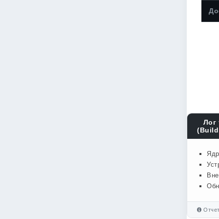
До
Лог 
(Build
Ядр
Уст
Вне
Обн
Отчет