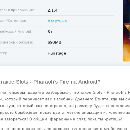
2.1.4
ерсия приложения:
Азартные
анр/Категория:
6+
ребуемый Android:
690MB
римерный размер:
Funstage
втор:
такое Slots - Pharaoh's Fire на Android?
гие геймеры, давайте разберемся, что такое Slots - Pharaoh's 
н, который перенесет вас в глубины Древнего Египта, где вы 
ать куш, который, как ни странно, по размеру будет сопостав
 просто бомбезная: яркие цвета, четкие анимации и, конечно ж
ве загореться! В общем, фараоны не спят, пока ты крутишь!
то не просто спиннер для палочек, тут целая система бонусов, 