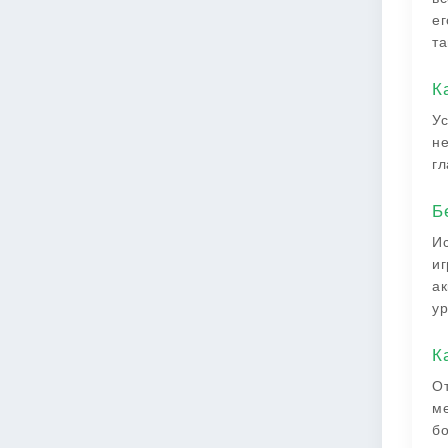
ег
т
К
Ус
не
гл
Б
Ис
иг
ак
ур
К
От
ме
бо