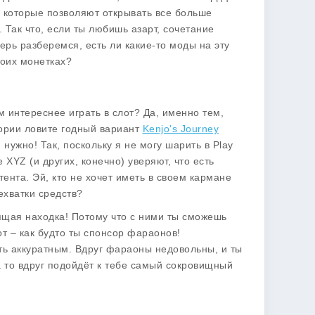
 которые позволяют открывать все больше
. Так что, если ты любишь азарт, сочетание
перь разберемся, есть ли какие-то моды на эту
воих монетках?
м интереснее играть в слот? Да, именно тем,
гории ловите годный вариант
Kenjo's Journey
 нужно! Так, поскольку я не могу шарить в Play
 XYZ (и других, конечно) уверяют, что есть
ента. Эй, кто не хочет иметь в своем кармане
ехватки средств?
оящая находка! Потому что с ними ты сможешь
т – как будто ты спонсор фараонов!
ыть аккуратным. Вдруг фараоны недовольны, и ты
 а то вдруг подойдёт к тебе самый сокровищный