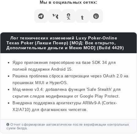
Мы в социальных сетях:
Лог технических изменений Luxy Poker-Online
Texas Poker (Лакши Покер) [МОД: Все открыто,
Дополнительные деньги и Меню MOD] (Build 4429)
Ядро приложения пересобрано на базе SDK 34 для
полной поддержки Android 15.
Решена проблема сброса авторизации через OAuth 2.0 на
прошивках MIUI и HyperOS.
Мод-меню v3.4: добавлена функция 'Safe Stealth' для
скрытия следов модификации от Google Play Protect.
Внедрена поддержка архитектуры ARMv9-A (Cortex-
X2/A710) для флагманских чипсетов.
Отчет сформирован автоматически после верификации контрольных
сумм билда.