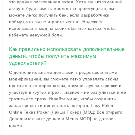
это крайне рискованная затея. Хотя ваш взломанный
аккаунт будет иметь множество преимуществ, вы
можете легко получить бан, если разработчики
поймут, что вы не играете честно. Надежнее
использовать мод на своих обычных катках, чтобы
избежать ненужной боли.
Как правильно использовать дополнительные
деньги, чтобы получить максимум
удовольствия?
С дополнительными деньгами, предоставленными
модификацией, вы сможете легко управлять своим
прокаченным персонажем, покупая лучшие фишки и
участвуя в крутых играх. Главное - не разгуляться и не
тратить все сразу. Играйте умно, чтобы сохранить
запас средств и продолжать покорять Luxy Poker-
Online Texas Poker (Лакши Покер) [МОД: Все открыто,
Дополнительные деньги и Меню MOD] на долгое
время.