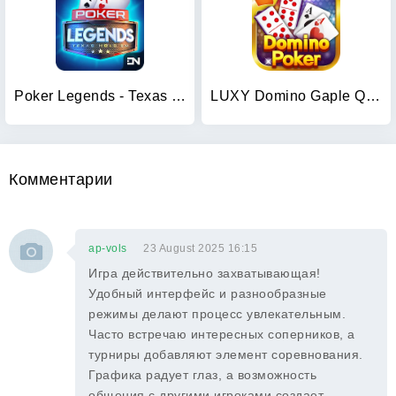
Poker Legends - Texas Hold'em
LUXY Domino Gaple QiuQiu Poker
Комментарии
ap-vols
23 August 2025 16:15
Игра действительно захватывающая!
Удобный интерфейс и разнообразные
режимы делают процесс увлекательным.
Часто встречаю интересных соперников, а
турниры добавляют элемент соревнования.
Графика радует глаз, а возможность
общения с другими игроками создает