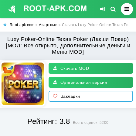
Root-apk.com
»
Азартные
» Скачать Luxy Poker-Online Texas Poker (Лакши Покер) [МОД: Все открыто, Дополнительные деньги и Меню MOD] | Взлом Luxy Poker-Online Texas Poker на Андроид
Luxy Poker-Online Texas Poker (Лакши Покер)
[МОД: Все открыто, Дополнительные деньги и
Меню MOD]
Скачать MOD
Оригинальная версия
Закладки
Рейтинг: 3.8
Всего оценок: 5200