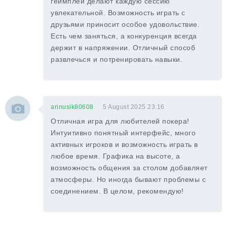
геймплей делают каждую сессию
увлекательной. Возможность играть с
друзьями приносит особое удовольствие.
Есть чем заняться, а конкуренция всегда
держит в напряжении. Отличный способ
развлечься и потренировать навыки.
arinusik80608
5 August 2025 23:16
Отличная игра для любителей покера!
Интуитивно понятный интерфейс, много
активных игроков и возможность играть в
любое время. Графика на высоте, а
возможность общения за столом добавляет
атмосферы. Но иногда бывают проблемы с
соединением. В целом, рекомендую!