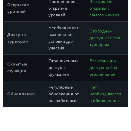
Постепенное
Все уровни
Открытие
открытие
открыты с
уровней
уровней
самого начала
Необходимость
Свободный
Доступ к
выполнения
доступ ко всем
турнирам
условий для
турнирам
участия
Ограниченный
Все функции
Скрытые
доступ к
доступны без
функции
функциям
ограничений
Регулярные
Нет
Обновления
обновления от
необходимости
разработчиков
в обновлениях