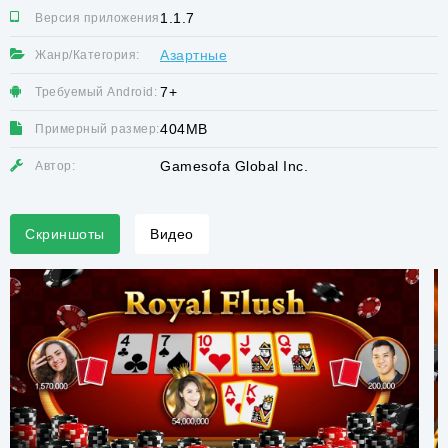
1.1.7
Версия приложения:
Азартные
Жанр/Категория:
7+
Требуемый Android:
404MB
Примерный размер:
Gamesofa Global Inc.
Автор:
Скриншоты
Видео