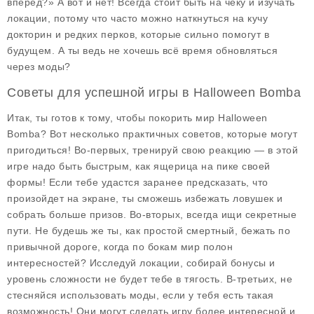
вперед?» А вот и нет! Всегда стоит быть на чеку и изучать
локации, потому что часто можно наткнуться на кучу
докторин и редких перков, которые сильно помогут в
будущем. А ты ведь не хочешь всё время обновляться
через моды?
Советы для успешной игры в Halloween Bomba
Итак, ты готов к тому, чтобы покорить мир Halloween
Bomba? Вот несколько практичных советов, которые могут
пригодиться! Во-первых, тренируй свою реакцию — в этой
игре надо быть быстрым, как ящерица на пике своей
формы! Если тебе удастся заранее предсказать, что
произойдет на экране, ты сможешь избежать ловушек и
собрать больше призов. Во-вторых, всегда ищи секретные
пути. Не будешь же ты, как простой смертный, бежать по
привычной дороге, когда по бокам мир полон
интересностей? Исследуй локации, собирай бонусы и
уровень сложности не будет тебе в тягость. В-третьих, не
стесняйся использовать моды, если у тебя есть такая
возможность! Они могут сделать игру более интересной и