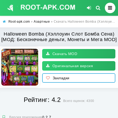
Root-apk.com
»
Азартные
» Скачать Halloween Bomba (Хэллоуин Слот Бомба Сена) [МОД: Бесконечные деньги, Монеты и Мега MOD] | Взлом Halloween Bomba на Андроид
Halloween Bomba (Хэллоуин Слот Бомба Сена)
[МОД: Бесконечные деньги, Монеты и Мега MOD]
Скачать MOD
Оригинальная версия
Закладки
Рейтинг: 4.2
Всего оценок: 4300
0.2.7
Версия приложения: