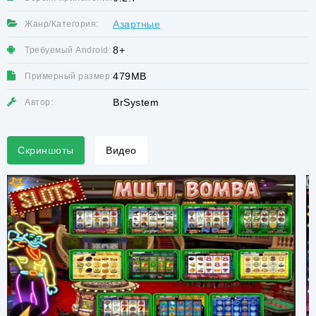
Азартные
Жанр/Категория:
8+
Требуемый Android:
479MB
Примерный размер:
BrSystem
Автор:
Скриншоты
Видео